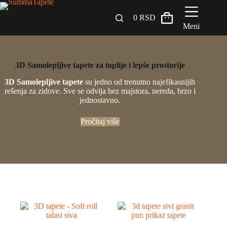
0
RSD
Meni
Zidni paneli
3D Samolepljive tapete za toplije i lepše prostorije
Drveni Pregradni Zidovi i Police
3D Samolepljive tapete
su jedno od trenutno najefikasnijih
rešenja za zidove. Sve se odvija bez majstora, nereda, brzo i
3D Samolepljive tapete
jednostavno.
Građevinski materijali
Pročitaj više
INSPIRACIJA I IDEJE
BLOG
+381 65 558 4000