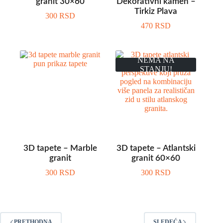
granit 30×60
Dekorativni kamen –
Tirkiz Plava
300
RSD
470
RSD
NEMA NA
STANJU!
3D tapete – Marble
3D tapete – Atlantski
granit
granit 60×60
300
RSD
300
RSD
PRETHODNA
SLEDEĆA