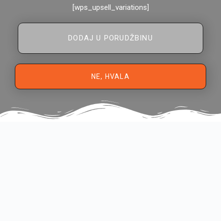
[wps_upsell_variations]
DODAJ U PORUDŽBINU
NE, HVALA