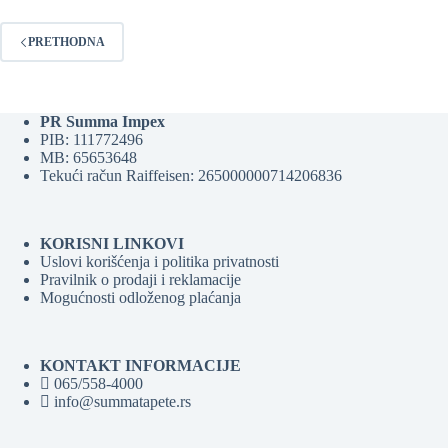
PRETHODNA
PR Summa Impex
PIB: 111772496
MB: 65653648
Tekući račun Raiffeisen: 265000000714206836
KORISNI LINKOVI
Uslovi korišćenja i politika privatnosti
Pravilnik o prodaji i reklamacije
Mogućnosti odloženog plaćanja
KONTAKT INFORMACIJE
065/558-4000
info@summatapete.rs