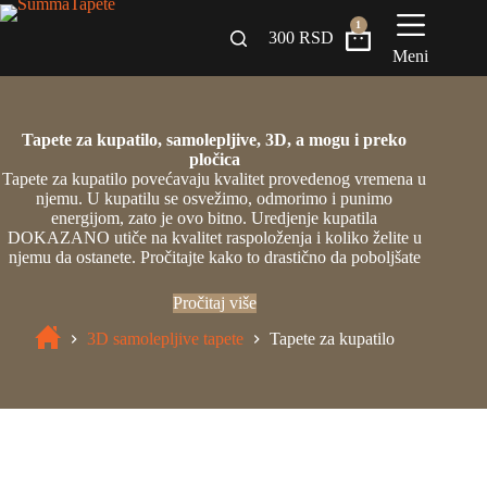
1
300
RSD
Meni
Zidni paneli
Tapete za kupatilo, samolepljive, 3D, a mogu i preko
Drveni Pregradni Zidovi i Police
pločica
Tapete za kupatilo povećavaju kvalitet provedenog vremena u
njemu. U kupatilu se osvežimo, odmorimo i punimo
3D Samolepljive tapete
energijom, zato je ovo bitno. Uredjenje kupatila
DOKAZANO utiče na kvalitet raspoloženja i koliko želite u
Građevinski materijali
njemu da ostanete. Pročitajte kako to drastično da poboljšate
INSPIRACIJA I IDEJE
Pročitaj više
3D samolepljive tapete
Tapete za kupatilo
BLOG
+381 65 558 4000