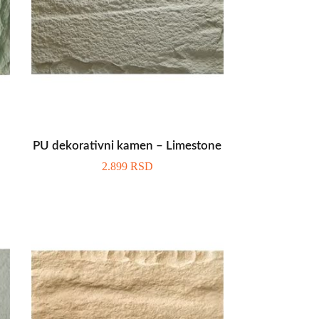
PU dekorativni kamen – Limestone
2.899
RSD