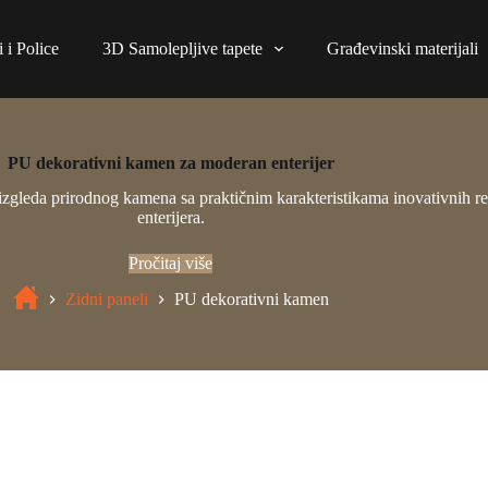
 i Police
3D Samolepljive tapete
Građevinski materijali
PU dekorativni kamen za moderan enterijer
 izgleda prirodnog kamena sa praktičnim karakteristikama inovativnih re
enterijera.
Pročitaj više
Zidni paneli
PU dekorativni kamen