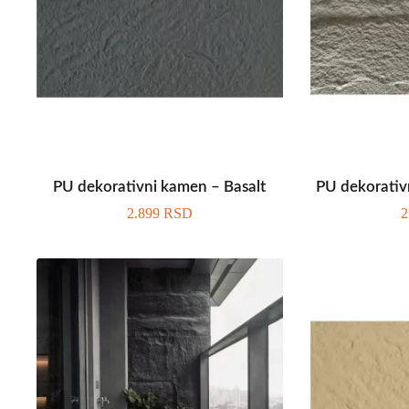
PU dekorativni kamen – Basalt
PU dekorativ
2.899
RSD
2