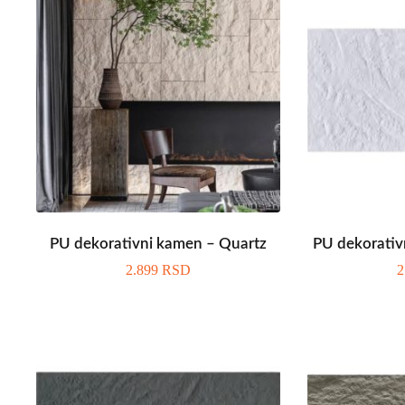
PU dekorativni kamen – Quartz
PU dekorativ
2.899
RSD
2