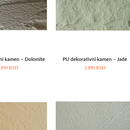
ni kamen – Dolomite
PU dekorativni kamen – Jade
.899
RSD
2.899
RSD