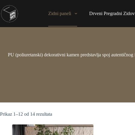
Zidni paneli
Drveni Pregradni Zidovi
PU (poliuretanski) dekorativni kamen predstavlja spoj autentičnog
Prikaz 1–12 od 14 rezultata