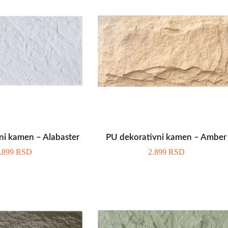
ni kamen – Alabaster
PU dekorativni kamen – Amber
.899
RSD
2.899
RSD