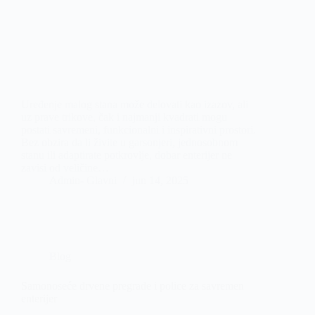
Uređenje malog stana može delovati kao izazov, ali
uz prave trikove, čak i najmanji kvadrati mogu
postati savremeni, funkcionalni i inspirativni prostori.
Bez obzira da li živite u garsonjeri, jednosobnom
stanu ili adaptirate potkrovlje, dobar enterijer ne
zavisi od veličine…
Admin- Glavni
jun 14, 2025
Blog
Samonoseće drvene pregrade i police za savremen
enterijer