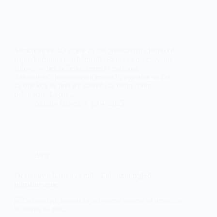
Samolepljive 3D tapete za zid predstavljaju jedno od
najpraktičnijih i najefektnijih rešenja za osvežavanje
zidova — bez bušenja, nereda i majstora.
Zahvaljujući jednostavnoj montaži, pogodne su čak i
za one koji se prvi put susreću sa ovim tipom
dekoracije. Lepite…
Admin- Glavni
jul 4, 2025
Blog
Dekorativni kamen za zid – Luksuzan izgled
prirodne stene