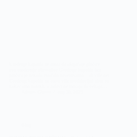
Uređenje kupatila ne mora da uključuje pločice –
evo modernije alternative Uređenje kupatila bez
pločica je nekada zvučalo neverovatno – ali više ne!
Uređenje kupatila ne mora više predstavljati stres na
kakav smo navikli, a zidovi ne moraju da čekaju…
Admin- Glavni
maj 30, 2025
Blog