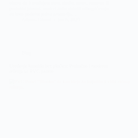
obzira da li uređujete dom, studio, salon, restoran ili
poslovni prostor, ovakvi zidni sistemi omogućavaju
da lako podelite jednu prostoriju…
Admin- Glavni
jun 6, 2025
Blog
Uređenje kupatila bez pločica: Praktična i moderna
rešenja uz PVC panele