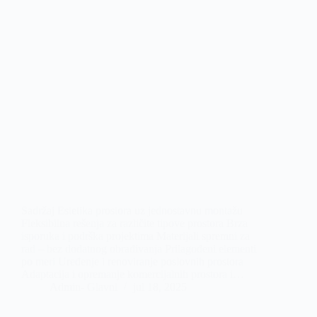
Sadržaj Estetika prostora uz jednostavnu montažu
Fleksibilna rešenja za različite tipove prostora Brza
isporuka i podrška projektima Materijali spremni za
rad – bez dodatnog obrađivanja Prilagođeni elementi
po meri Uređenje i renoviranje poslovnih prostora
Adaptacija i opremanje komercijalnih prostora i…
Admin- Glavni
jul 18, 2025