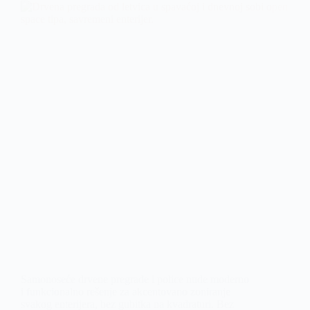
Samonoseće drvene pregrade i police nude moderno
i funkcionalno rešenje za akcentovano zoniranje
svakog enterijera, bez gubitka na kvadraturi. Bez