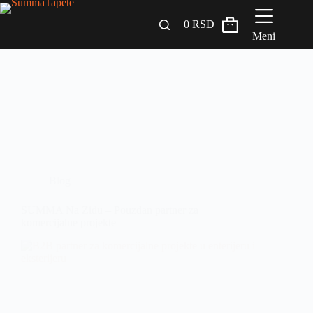
0
RSD
Meni
Zidni paneli
Drveni Pregradni Zidovi i Police
3D Samolepljive tapete
Građevinski materijali
Blog
INSPIRACIJA I IDEJE
SUMMA Na Zidu – Pouzdan partner za
BLOG
komercijalne projekte
+381 65 558 4000