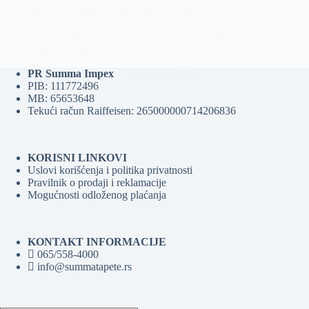
enterijera, SUMMA zidna rešenja predstavljaju
pouzdanog partnera kako za naše klijente, tako i za
arhitekte. Naš cilj je da olakšamo vaš rad, pružajući
prilagođena i profesionalna rešenja koja štede vreme
i podižu…
PR Summa Impex
Admin- Glavni
januar 24, 2025
PIB: 111772496
MB: 65653648
Tekući račun Raiffeisen: 265000000714206836
KORISNI LINKOVI
Uslovi korišćenja i politika privatnosti
Pravilnik o prodaji i reklamacije
Mogućnosti odloženog plaćanja
KONTAKT INFORMACIJE
065/558-4000
info@summatapete.rs