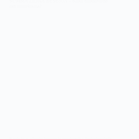
SUMMA ZIDNA REŠENJA – Kako olakšavamo
rad arhitektama?
Kada je u pitanju kreiranje modernih i funkcionalnih