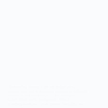
Dekorativni kamen za zid koji imitira pravu
kamenu stenu već je godinama jedan od najtraženijih
trendova u enterijer dizajnu – i to s razlogom.
Kamen unosi osećaj postojanosti, luksuza i
prirodnog karaktera u svaki prostor. Međutim, pravi