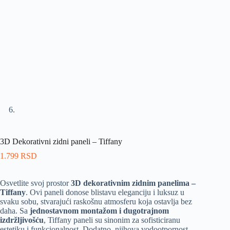
3D Dekorativni zidni paneli – Tiffany
1.799
RSD
Osvetlite svoj prostor
3D dekorativnim zidnim panelima –
Tiffany
. Ovi paneli donose blistavu eleganciju i luksuz u
svaku sobu, stvarajući raskošnu atmosferu koja ostavlja bez
daha. Sa
jednostavnom montažom i dugotrajnom
izdržljivošću
, Tiffany paneli su sinonim za sofisticiranu
estetiku i funkcionalnost. Dodatno, njihova vodootpornost,