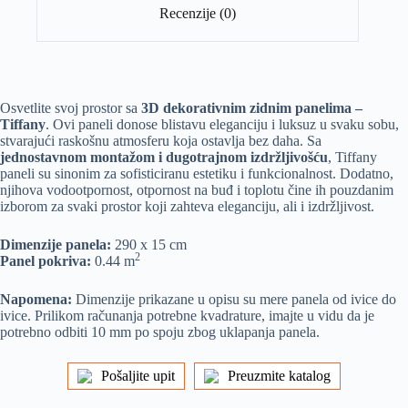
Recenzije (0)
Osvetlite svoj prostor sa
3D dekorativnim zidnim panelima –
Tiffany
. Ovi paneli donose blistavu eleganciju i luksuz u svaku sobu,
stvarajući raskošnu atmosferu koja ostavlja bez daha. Sa
jednostavnom montažom i dugotrajnom izdržljivošću
, Tiffany
paneli su sinonim za sofisticiranu estetiku i funkcionalnost. Dodatno,
njihova vodootpornost, otpornost na buđ i toplotu čine ih pouzdanim
izborom za svaki prostor koji zahteva eleganciju, ali i izdržljivost.
Dimenzije panela:
290 x 15 cm
2
Panel pokriva:
0.44 m
Napomena:
Dimenzije prikazane u opisu su mere panela od ivice do
ivice. Prilikom računanja potrebne kvadrature, imajte u vidu da je
potrebno odbiti 10 mm po spoju zbog uklapanja panela.
Pošaljite upit
Preuzmite katalog