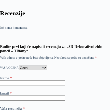
Recenzije
Još nema komentara.
Budite prvi koji će napisati recenziju za „3D Dekorativni zidni
paneli – Tiffany“
Vaša adresa e-pošte neće biti objavljena.
Neophodna polja su označena
*
VAŠA OCENA
Name
*
Email
*
Vaša recenzija
*