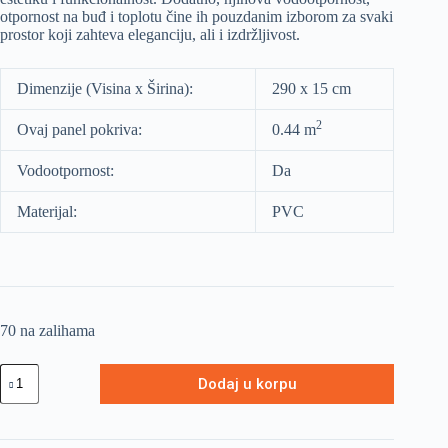
otpornost na buđ i toplotu čine ih pouzdanim izborom za svaki
prostor koji zahteva eleganciju, ali i izdržljivost.
Dimenzije (Visina x Širina):
290 x 15 cm
2
Ovaj panel pokriva:
0.44 m
Vodootpornost:
Da
Materijal:
PVC
70 na zalihama
Dodaj u korpu