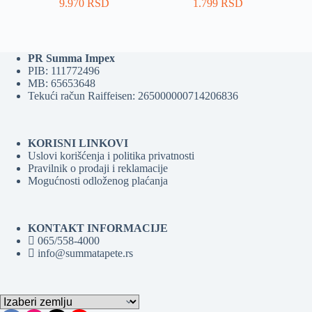
9.970
RSD
1.799
RSD
PR Summa Impex
PIB: 111772496
MB: 65653648
Tekući račun Raiffeisen: 265000000714206836
KORISNI LINKOVI
Uslovi korišćenja i politika privatnosti
Pravilnik o prodaji i reklamacije
Mogućnosti odloženog plaćanja
KONTAKT INFORMACIJE
065/558-4000
info@summatapete.rs