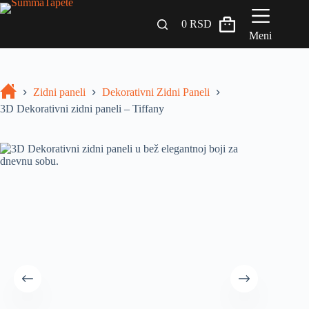
0
RSD
Meni
Zidni paneli
Zidni paneli
Dekorativni Zidni Paneli
Drveni Pregradni Zidovi i Police
3D Dekorativni zidni paneli – Tiffany
3D Samolepljive tapete
Građevinski materijali
INSPIRACIJA I IDEJE
BLOG
+381 65 558 4000