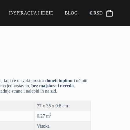
INSPIRACIJA I IDEJE
BLOG
0
RSD
i, koji će u svaki prostor
doneti toplinu
i učiniti
eoma jednostavno,
be
z majstora i nereda
.
adnje strane i nalepiti ih na zid.
77 x 35 x 0.8 cm
2
0.27 m
Visoka