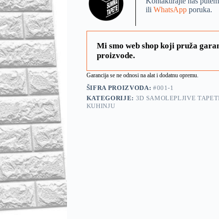
Kontaktirajte nas putem
ili
WhatsApp
poruka.
Mi smo web shop koji pruža garan
proizvode.
Garancija se ne odnosi na alat i dodatnu opremu.
ŠIFRA PROIZVODA:
#001-1
KATEGORIJE:
3D SAMOLEPLJIVE TAPET
KUHINJU