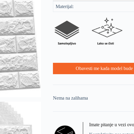
Materijal:
Obavesti me kada model bude 
Nema na zalihama
Imate pitanje u vezi ov