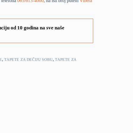
 telefona
065/613-4000
, na isti broj putem
Vibera
ciju od 10 godina na sve naše
E
,
TAPETE ZA DEČIJU SOBU
,
TAPETE ZA