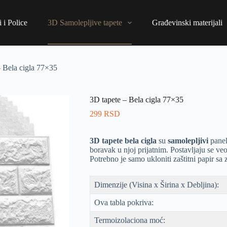
 i Police
3D Samolepljive tapete
Građevinski materijali
– Bela cigla 77×35
3D tapete – Bela cigla 77×35
299
RSD
3D tapete bela cigla
su
samolepljivi
panel
boravak u njoj prijatnim. Postavljaju se v
Potrebno je samo ukloniti zaštitni papir sa z
Dimenzije (Visina x Širina x Debljina):
Ova tabla pokriva:
Termoizolaciona moć: