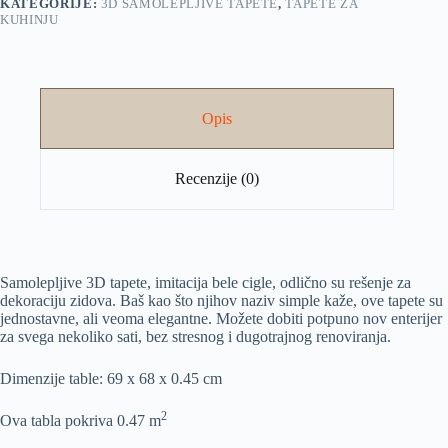
KATEGORIJE:
3D SAMOLEPLJIVE TAPETE
,
TAPETE ZA
KUHINJU
Opis
Recenzije (0)
Samolepljive 3D tapete, imitacija bele cigle, odlično su rešenje za
dekoraciju zidova. Baš kao što njihov naziv simple kaže, ove tapete su
jednostavne, ali veoma elegantne. Možete dobiti potpuno nov enterijer
za svega nekoliko sati, bez stresnog i dugotrajnog renoviranja.
Dimenzije table: 69 x 68 x 0.45 cm
2
Ova tabla pokriva 0.47 m