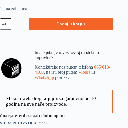
12 na zalihama
Dodaj u korpu
Imate pitanje u vezi ovog modela ili
kupovine?
Kontaktirajte nas putem telefona
065/613-
4000
, na isti broj putem
Vibera
ili
WhatsApp
poruka.
Mi smo web shop koji pruža garanciju od 10
godina na sve naše proizvode.
Garancija se ne odnosi na alat i dodatnu opremu.
ŠIFRA PROIZVODA:
#227