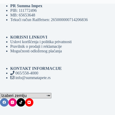
PR Summa Impex
PIB: 111772496
MB: 65653648
Tekući račun Raiffeisen: 265000000714206836
KORISNI LINKOVI
Uslovi korišćenja i politika privatnosti
Pravilnik o prodaji i reklamacije
Mogućnosti odloženog plaćanja
KONTAKT INFORMACIJE
065/558-4000
info@summatapete.rs