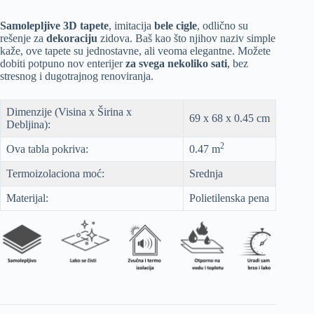
Samolepljive 3D tapete
, imitacija
bele cigle
, odlično su
rešenje za
dekoraciju
zidova. Baš kao što njihov naziv simple
kaže, ove tapete su jednostavne, ali veoma elegantne. Možete
dobiti potpuno nov enterijer
za svega nekoliko sati
, bez
stresnog i dugotrajnog renoviranja.
Dimenzije (Visina x Širina x
69 x 68 x 0.45 cm
Debljina):
2
Ova tabla pokriva:
0.47 m
Termoizolaciona moć:
Srednja
Materijal:
Polietilenska pena