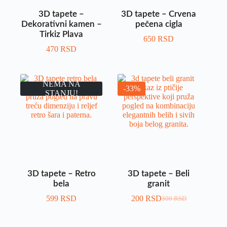
3D tapete –
3D tapete – Crvena
Dekorativni kamen –
pečena cigla
Tirkiz Plava
650
RSD
470
RSD
NEMA NA
-33%
STANJU!
3D tapete – Retro
3D tapete – Beli
bela
granit
599
RSD
200
RSD
300
RSD