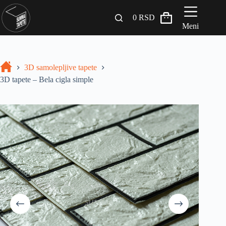
0
RSD
Meni
Zidni paneli
3D samolepljive tapete
Drveni Pregradni Zidovi i Police
3D tapete – Bela cigla simple
3D Samolepljive tapete
Građevinski materijali
INSPIRACIJA I IDEJE
BLOG
+381 65 558 4000