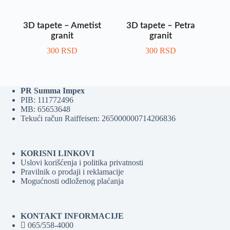
3D tapete – Ametist
3D tapete – Petra
granit
granit
300
RSD
300
RSD
PR Summa Impex
PIB: 111772496
MB: 65653648
Tekući račun Raiffeisen: 265000000714206836
KORISNI LINKOVI
Uslovi korišćenja i politika privatnosti
Pravilnik o prodaji i reklamacije
Mogućnosti odloženog plaćanja
KONTAKT INFORMACIJE
065/558-4000