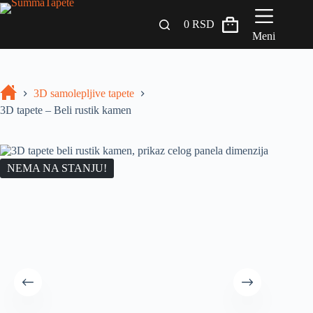
0
RSD
Meni
Zidni paneli
3D samolepljive tapete
Drveni Pregradni Zidovi i Police
3D tapete – Beli rustik kamen
3D Samolepljive tapete
Građevinski materijali
NEMA NA STANJU!
INSPIRACIJA I IDEJE
BLOG
+381 65 558 4000