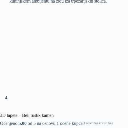
3D tapete – Beli rustik kamen
Ocenjeno
5.00
od 5 na osnovu
1
ocene kupca
(
1
recenzija korisnika)