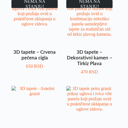
NEMA NA
NEMA NA
STANJU!
STANJU!
3D tapete – Crvena
3D tapete –
pečena cigla
Dekorativni kamen –
Tirkiz Plava
650
RSD
470
RSD