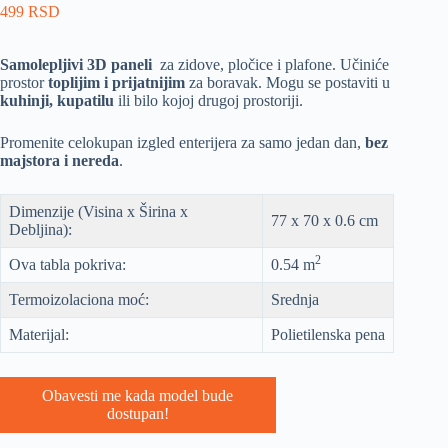
499
RSD
Samolepljivi 3D paneli
za zidove, pločice i plafone. Učiniće
prostor
toplijim i prijatnijim
za boravak. Mogu se postaviti u
kuhinji, kupatilu
ili bilo kojoj drugoj prostoriji.
Promenite celokupan izgled enterijera za samo jedan dan,
bez
majstora i nereda
.
Dimenzije (Visina x Širina x
77 x 70 x 0.6 cm
Debljina):
2
Ova tabla pokriva:
0.54 m
Termoizolaciona moć:
Srednja
Materijal:
Polietilenska pena
Obavesti me kada model bude
dostupan!