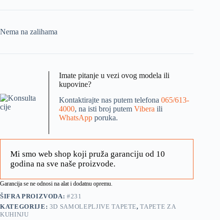
Nema na zalihama
Imate pitanje u vezi ovog modela ili
kupovine?
Kontaktirajte nas putem telefona
065/613-
4000
, na isti broj putem
Vibera
ili
WhatsApp
poruka.
Mi smo web shop koji pruža garanciju od 10
godina na sve naše proizvode.
Garancija se ne odnosi na alat i dodatnu opremu.
ŠIFRA PROIZVODA:
#231
KATEGORIJE:
3D SAMOLEPLJIVE TAPETE
,
TAPETE ZA
KUHINJU