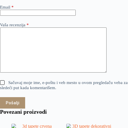
Email
*
Vaša recenzija
*
Sačuvaj moje ime, e-poštu i veb mesto u ovom pregledaču veba za
sledeći put kada komentarišem.
Pošalji
Povezani proizvodi