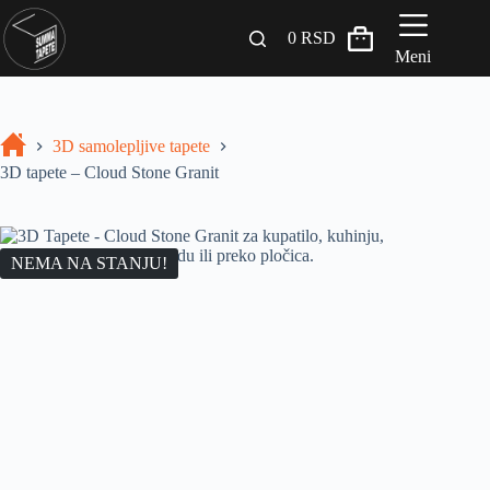
0
RSD
Meni
Zidni paneli
3D samolepljive tapete
Drveni Pregradni Zidovi i Police
3D tapete – Cloud Stone Granit
3D Samolepljive tapete
Građevinski materijali
NEMA NA STANJU!
INSPIRACIJA I IDEJE
BLOG
+381 65 558 4000