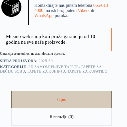
Kontaktirajte nas putem telefona
065/613-
4000
, na isti broj putem
Vibera
ili
WhatsApp
poruka.
Mi smo web shop koji pruža garanciju od 10
godina na sve naše proizvode.
Garancija se ne odnosi na alat i dodatnu opremu.
ŠIFRA PROIZVODA:
2025-59
KATEGORIJE:
3D SAMOLEPLJIVE TAPETE
,
TAPETE ZA
DEČIJU SOBU
,
TAPETE ZA KUHINJU
,
TAPETE ZA KUPATILO
Opis
Recenzije (0)