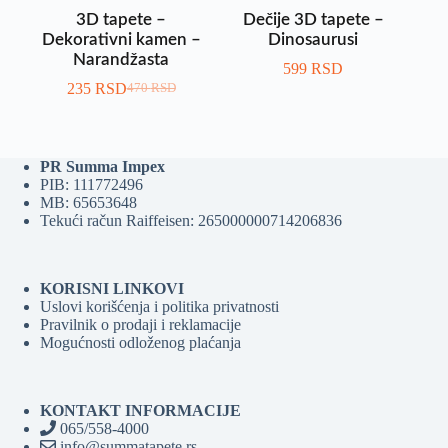
3D tapete –
Dečije 3D tapete –
Dekorativni kamen –
Dinosaurusi
Narandžasta
599
RSD
235
RSD
470
RSD
PR Summa Impex
PIB: 111772496
MB: 65653648
Tekući račun Raiffeisen: 265000000714206836
KORISNI LINKOVI
Uslovi korišćenja i politika privatnosti
Pravilnik o prodaji i reklamacije
Mogućnosti odloženog plaćanja
KONTAKT INFORMACIJE
065/558-4000
info@summatapete.rs