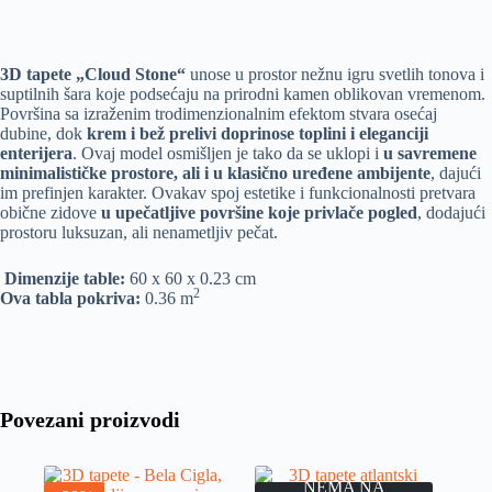
3D tapete „Cloud Stone“
unose u prostor nežnu igru svetlih tonova i
suptilnih šara koje podsećaju na prirodni kamen oblikovan vremenom.
Površina sa izraženim trodimenzionalnim efektom stvara osećaj
dubine, dok
krem i bež prelivi doprinose toplini i eleganciji
enterijera
. Ovaj model osmišljen je tako da se uklopi i
u savremene
minimalističke prostore, ali i u klasično uređene ambijente
, dajući
im prefinjen karakter. Ovakav spoj estetike i funkcionalnosti pretvara
obične zidove
u upečatljive površine koje privlače pogled
, dodajući
prostoru luksuzan, ali nenametljiv pečat.
Dimenzije table:
60 x 60 x 0.23 cm
2
Ova tabla pokriva:
0.36 m
Povezani proizvodi
NEMA NA