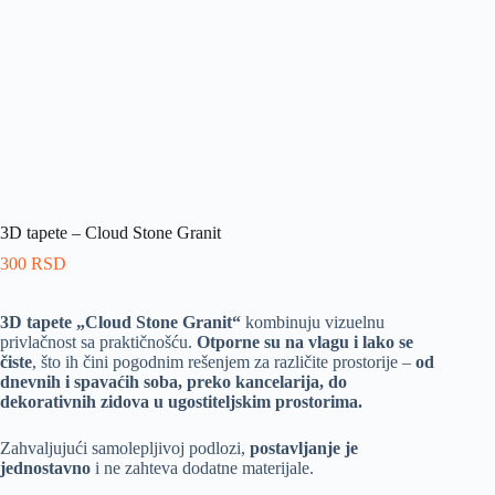
3D tapete – Cloud Stone Granit
300
RSD
3D tapete „Cloud Stone Granit“
kombinuju vizuelnu
privlačnost sa praktičnošću.
Otporne su na vlagu i lako se
čiste
, što ih čini pogodnim rešenjem za različite prostorije –
od
dnevnih i spavaćih soba, preko kancelarija, do
dekorativnih zidova u ugostiteljskim prostorima.
Zahvaljujući samolepljivoj podlozi,
postavljanje je
jednostavno
i ne zahteva dodatne materijale.