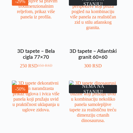
-29%
STANJU!
3D tapete – Bela
3D tapete – Atlantski
cigla 77×70
granit 60×60
250
RSD
300
RSD
350
RSD
NEMA NA
-50%
STANJU!