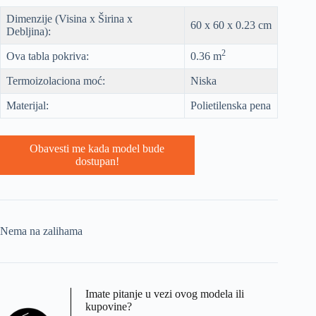
Dimenzije (Visina x Širina x
60 x 60 x 0.23 cm
Debljina):
2
Ova tabla pokriva:
0.36 m
Termoizolaciona moć:
Niska
Materijal:
Polietilenska pena
Obavesti me kada model bude
dostupan!
Nema na zalihama
Imate pitanje u vezi ovog modela ili
kupovine?