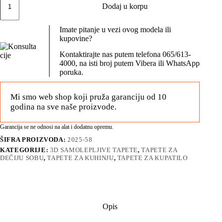
tapete
Dodaj u korpu
-
Silver
Imate pitanje u vezi ovog modela ili
Mist
kupovine?
Granit
količina
Kontaktirajte nas putem telefona
065/613-
4000
, na isti broj putem
Vibera
ili
WhatsApp
poruka.
Mi smo web shop koji pruža garanciju od 10
godina na sve naše proizvode.
Garancija se ne odnosi na alat i dodatnu opremu.
ŠIFRA PROIZVODA:
2025-58
KATEGORIJE:
3D SAMOLEPLJIVE TAPETE
,
TAPETE ZA
DEČIJU SOBU
,
TAPETE ZA KUHINJU
,
TAPETE ZA KUPATILO
Opis