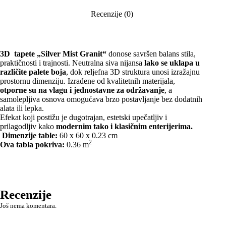
Recenzije (0)
3D tapete „Silver Mist Granit“
donose savršen balans stila,
praktičnosti i trajnosti. Neutralna siva nijansa
lako se uklapa u
različite palete boja
, dok reljefna 3D struktura unosi izražajnu
prostornu dimenziju. Izrađene od kvalitetnih materijala,
otporne su na vlagu i jednostavne za održavanje
, a
samolepljiva osnova omogućava brzo postavljanje bez dodatnih
alata ili lepka.
Efekat koji postižu je dugotrajan, estetski upečatljiv i
prilagodljiv kako
modernim tako i klasičnim enterijerima.
Dimenzije table:
60 x 60 x 0.23 cm
2
Ova tabla pokriva:
0.36 m
Recenzije
Još nema komentara.