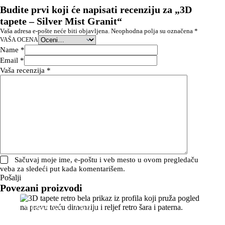
Budite prvi koji će napisati recenziju za „3D
tapete – Silver Mist Granit“
Vaša adresa e-pošte neće biti objavljena.
Neophodna polja su označena
*
VAŠA OCENA
Name
*
Email
*
Vaša recenzija
*
Sačuvaj moje ime, e-poštu i veb mesto u ovom pregledaču
veba za sledeći put kada komentarišem.
Pošalji
Povezani proizvodi
NEMA NA STANJU!