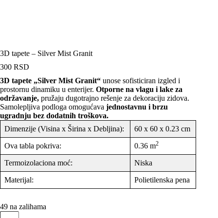
3D tapete – Silver Mist Granit
300
RSD
3D tapete „Silver Mist Granit“
unose sofisticiran izgled i
prostornu dinamiku u enterijer.
Otporne na vlagu i lake za
održavanje,
pružaju dugotrajno rešenje za dekoraciju zidova.
Samolepljiva podloga omogućava
jednostavnu i brzu
ugradnju bez dodatnih troškova.
Dimenzije (Visina x Širina x Debljina):
60 x 60 x 0.23 cm
2
Ova tabla pokriva:
0.36 m
Termoizolaciona moć:
Niska
Materijal:
Polietilenska pena
49 na zalihama
3D