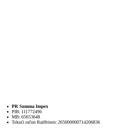
bila:
250 RSD.
350 RSD.
PR Summa Impex
PIB: 111772496
MB: 65653648
Tekući račun Raiffeisen: 265000000714206836