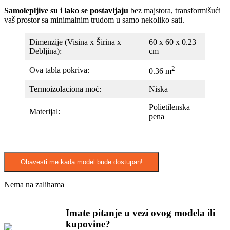
Samolepljive su i lako se postavljaju
bez majstora, transformišući
vaš prostor sa minimalnim trudom u samo nekoliko sati.
Dimenzije (Visina x Širina x
60 x 60 x 0.23
Debljina):
cm
2
Ova tabla pokriva:
0.36 m
Termoizolaciona moć:
Niska
Polietilenska
Materijal:
pena
Obavesti me kada model bude dostupan!
Nema na zalihama
Imate pitanje u vezi ovog modela ili
kupovine?