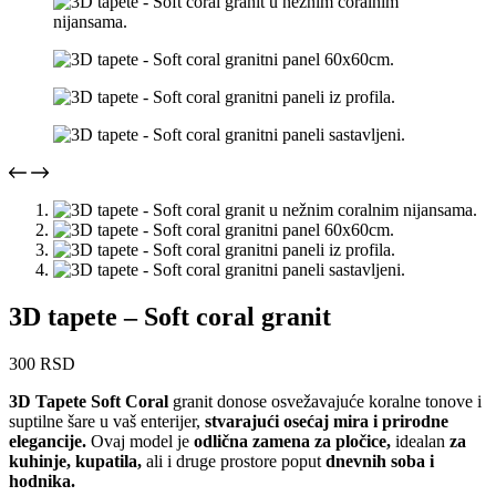
3D tapete – Soft coral granit
300
RSD
3D Tapete Soft Coral
granit donose osvežavajuće koralne tonove i
suptilne šare u vaš enterijer,
stvarajući osećaj mira i prirodne
elegancije.
Ovaj model je
odlična zamena za pločice,
idealan
za
kuhinje, kupatila,
ali i druge prostore poput
dnevnih soba i
hodnika.