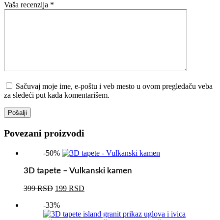
Vaša recenzija
*
Sačuvaj moje ime, e-poštu i veb mesto u ovom pregledaču veba
za sledeći put kada komentarišem.
Pošalji
Povezani proizvodi
-50%
3D tapete – Vulkanski kamen
Originalna
Trenutna
399
RSD
199
RSD
cena
cena
-33%
je
je:
bila:
199 RSD.