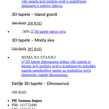
399 RSD.
3D tapete – Island granit
Originalna
Trenutna
300
RSD
200
RSD
cena
cena
-30%
je
je:
bila:
200 RSD.
3D tapete – Mreža siva
300 RSD.
Originalna
Trenutna
550
RSD
385
RSD
cena
cena
NEMA NA STANJU!
je
je:
bila:
385 RSD.
550 RSD.
Dečije 3D tapete – Dinosaurusi
599
RSD
PR Summa Impex
PIB: 111772496