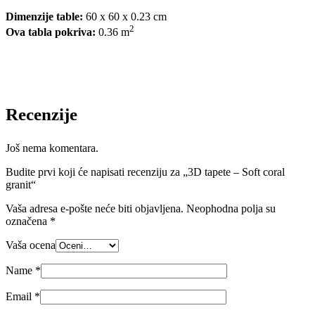
Dimenzije table:
60 x 60 x 0.23 cm
2
Ova tabla pokriva:
0.36 m
Recenzije
Još nema komentara.
Budite prvi koji će napisati recenziju za „3D tapete – Soft coral
granit“
Vaša adresa e-pošte neće biti objavljena.
Neophodna polja su
označena
*
Vaša ocena
Name
*
Email
*