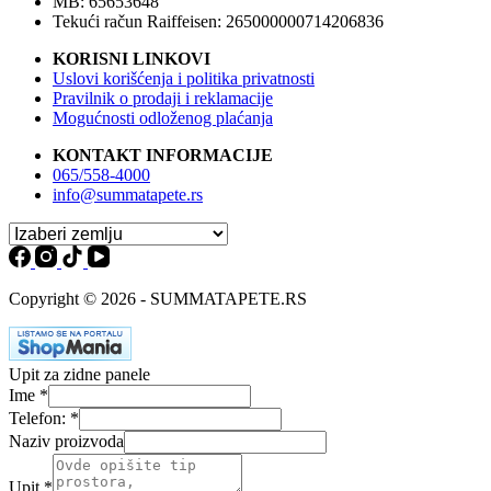
MB: 65653648
Tekući račun Raiffeisen: 265000000714206836
KORISNI LINKOVI
Uslovi korišćenja i politika privatnosti
Pravilnik o prodaji i reklamacije
Mogućnosti odloženog plaćanja
KONTAKT INFORMACIJE
065/558-4000
info@summatapete.rs
Copyright © 2026 - SUMMATAPETE.RS
Upit za zidne panele
Ime
*
Telefon:
*
Naziv proizvoda
Upit
*