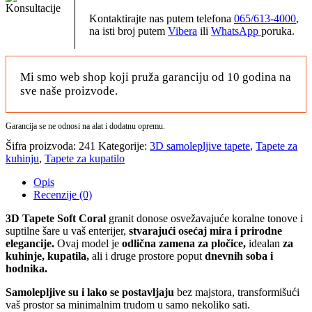
Kontaktirajte nas putem telefona
065/613-4000
,
na isti broj putem
Vibera
ili
WhatsApp
poruka.
Mi smo web shop koji pruža garanciju od 10 godina na
sve naše proizvode.
Garancija se ne odnosi na alat i dodatnu opremu.
Šifra proizvoda:
241
Kategorije:
3D samolepljive tapete
,
Tapete za
kuhinju
,
Tapete za kupatilo
Opis
Recenzije (0)
3D Tapete Soft Coral
granit donose osvežavajuće koralne tonove i
suptilne šare u vaš enterijer,
stvarajući osećaj mira i prirodne
elegancije.
Ovaj model je
odlična zamena za pločice,
idealan
za
kuhinje, kupatila,
ali i druge prostore poput
dnevnih soba i
hodnika.
Samolepljive su i lako se postavljaju
bez majstora, transformišući
vaš prostor sa minimalnim trudom u samo nekoliko sati.