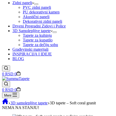
Zidni paneli
PVC zidni paneli
PU dekorativni kamen
Akustični paneli
Dekorativni zidni paneli
Drveni Pregradni Zidovi i Police
3D Samolepljive tapete
Tapete za kuhinju
Tapete za kupatilo
Tapete za dečiju sobu
Građevinski materijali
INSPIRACIJA I IDEJE
BLOG
Shopping
0
RSD
0
cart
Shopping
0
RSD
0
cart
Meni
3D samolepljive tapete
3D tapete – Soft coral granit
NEMA NA STANJU!