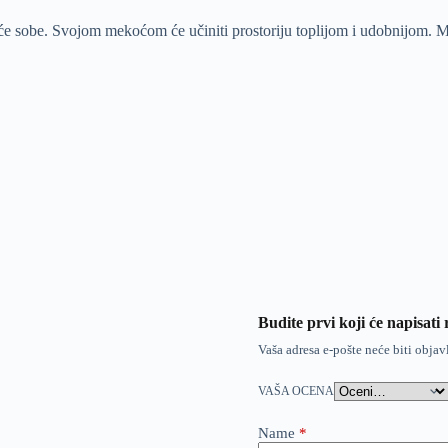
 sobe. Svojom mekoćom će učiniti prostoriju toplijom i udobnijom. Mali
Budite prvi koji će napisati
Vaša adresa e-pošte neće biti objav
VAŠA OCENA
Name
*