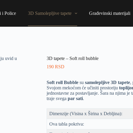
 i Police
3D Samolepljive tapete
Građevinski materijali
3D tapete – Soft roll bubble
190
RSD
Soft roll Bubble
su
samolepljive 3D tapete
,
Svojom mekoćom će učiniti prostoriju
toplij
jednostavne za postavljanje. Šara na njima je
traje svega
par sati
.
Dimenzije (Visina x Širina x Debljina):
Ova tabla pokriva: