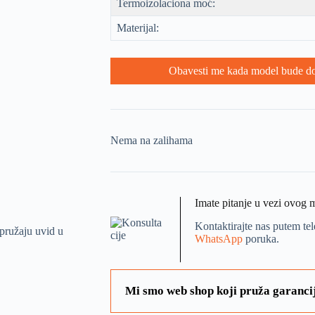
Termoizolaciona moć:
Materijal:
Obavesti me kada model bude d
Nema na zalihama
Imate pitanje u vezi ovog 
Kontaktirajte nas putem te
WhatsApp
poruka.
Mi smo web shop koji pruža garancij