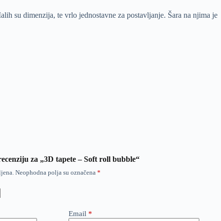
h su dimenzija, te vrlo jednostavne za postavljanje. Šara na njima je
 recenziju za „3D tapete – Soft roll bubble“
ljena.
Neophodna polja su označena
*
Email
*