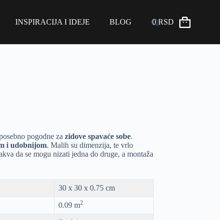
INSPIRACIJA I IDEJE
BLOG
0
RSD
 posebno pogodne za
zidove spavaće sobe
.
om i udobnijom
. Malih su dimenzija, te vrlo
 takva da se mogu nizati jedna do druge, a montaža
30 x 30 x 0.75 cm
2
0.09 m