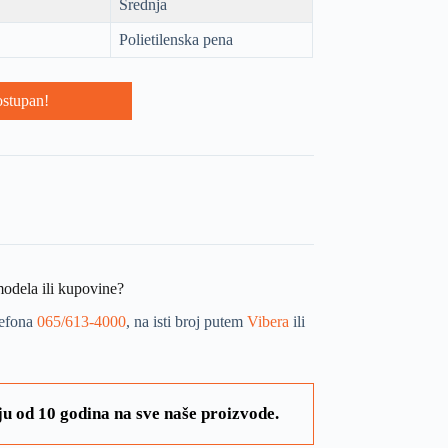
Srednja
Polietilenska pena
ostupan!
modela ili kupovine?
lefona
065/613-4000
, na isti broj putem
Vibera
ili
u od 10 godina na sve naše proizvode.