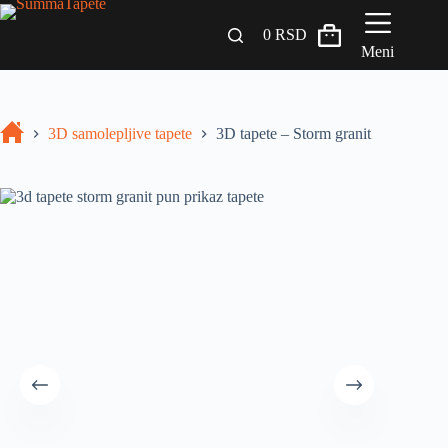
0
RSD
Meni
Zidni paneli
3D samolepljive tapete
3D tapete – Storm granit
Drveni Pregradni Zidovi i Police
3D Samolepljive tapete
Građevinski materijali
INSPIRACIJA I IDEJE
BLOG
+381 65 558 4000