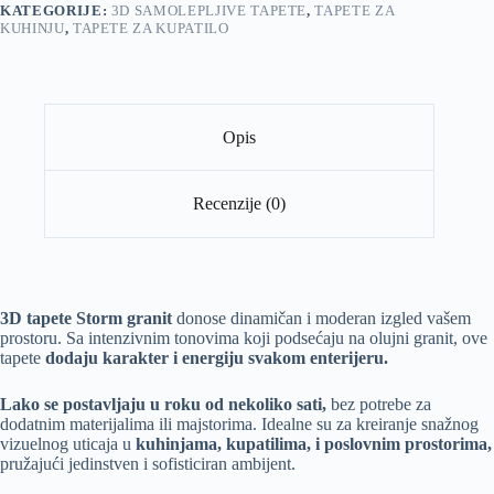
KATEGORIJE:
3D SAMOLEPLJIVE TAPETE
,
TAPETE ZA
KUHINJU
,
TAPETE ZA KUPATILO
Opis
Recenzije (0)
3D tapete Storm granit
donose dinamičan i moderan izgled vašem
prostoru. Sa intenzivnim tonovima koji podsećaju na olujni granit, ove
tapete
dodaju karakter i energiju svakom enterijeru.
Lako se postavljaju u roku od nekoliko sati,
bez potrebe za
dodatnim materijalima ili majstorima. Idealne su za kreiranje snažnog
vizuelnog uticaja u
kuhinjama, kupatilima, i poslovnim prostorima,
pružajući jedinstven i sofisticiran ambijent.