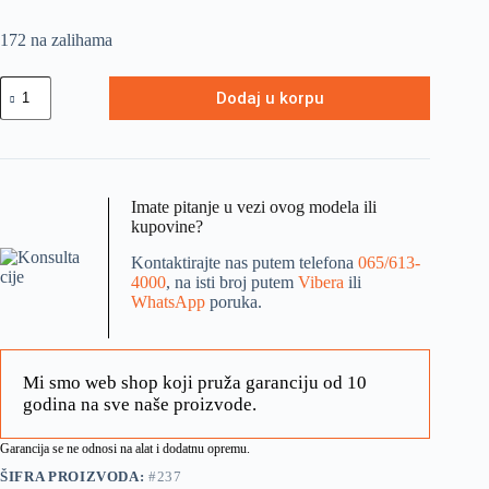
172 na zalihama
Dodaj u korpu
Imate pitanje u vezi ovog modela ili
kupovine?
Kontaktirajte nas putem telefona
065/613-
4000
, na isti broj putem
Vibera
ili
WhatsApp
poruka.
Mi smo web shop koji pruža garanciju od 10
godina na sve naše proizvode.
Garancija se ne odnosi na alat i dodatnu opremu.
ŠIFRA PROIZVODA:
#237