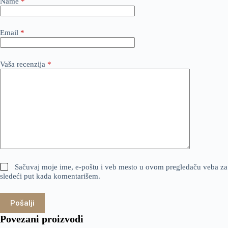
Name
*
Email
*
Vaša recenzija
*
Sačuvaj moje ime, e-poštu i veb mesto u ovom pregledaču veba za
sledeći put kada komentarišem.
Pošalji
Povezani proizvodi