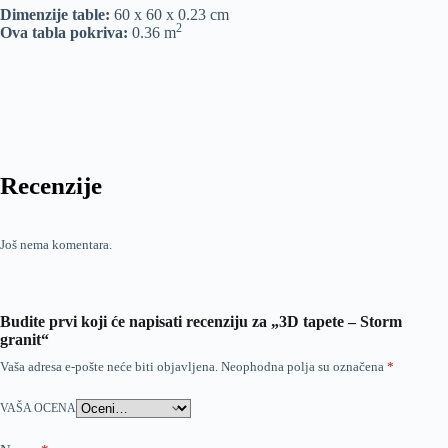
Dimenzije table:
60 x 60 x 0.23 cm
2
Ova tabla pokriva:
0.36 m
Recenzije
Još nema komentara.
Budite prvi koji će napisati recenziju za „3D tapete – Storm
granit“
Vaša adresa e-pošte neće biti objavljena.
Neophodna polja su označena
*
VAŠA OCENA