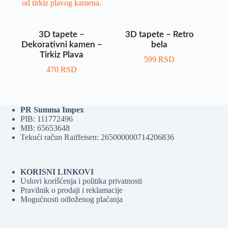
3D tapete –
3D tapete – Retro
Dekorativni kamen –
bela
Tirkiz Plava
599
RSD
470
RSD
PR Summa Impex
PIB: 111772496
MB: 65653648
Tekući račun Raiffeisen: 265000000714206836
KORISNI LINKOVI
Uslovi korišćenja i politika privatnosti
Pravilnik o prodaji i reklamacije
Mogućnosti odloženog plaćanja