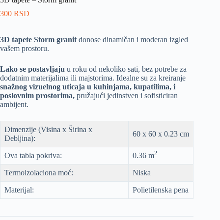
300
RSD
3D tapete Storm granit
donose dinamičan i moderan izgled
vašem prostoru.
Lako se postavljaju
u roku od nekoliko sati, bez potrebe za
dodatnim materijalima ili majstorima. Idealne su za kreiranje
snažnog vizuelnog uticaja u kuhinjama, kupatilima, i
poslovnim prostorima,
pružajući jedinstven i sofisticiran
ambijent.
Dimenzije (Visina x Širina x
60 x 60 x 0.23 cm
Debljina):
2
Ova tabla pokriva:
0.36 m
Termoizolaciona moć:
Niska
Materijal:
Polietilenska pena