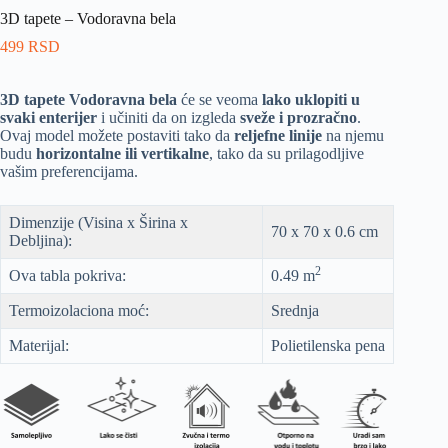
3D tapete – Vodoravna bela
499
RSD
3D tapete Vodoravna bela
će se veoma
lako uklopiti u
svaki enterijer
i učiniti da on izgleda
sveže i prozračno
.
Ovaj model možete postaviti tako da
reljefne linije
na njemu
budu
horizontalne ili vertikalne
, tako da su prilagodljive
vašim preferencijama.
Dimenzije (Visina x Širina x
70 x 70 x 0.6 cm
Debljina):
2
Ova tabla pokriva:
0.49 m
Termoizolaciona moć:
Srednja
Materijal:
Polietilenska pena