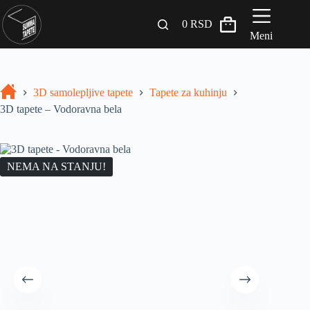
0
RSD
Meni
Zidni paneli
3D samolepljive tapete
Tapete za kuhinju
Drveni Pregradni Zidovi i Police
3D tapete – Vodoravna bela
3D Samolepljive tapete
Građevinski materijali
NEMA NA STANJU!
INSPIRACIJA I IDEJE
BLOG
+381 65 558 4000