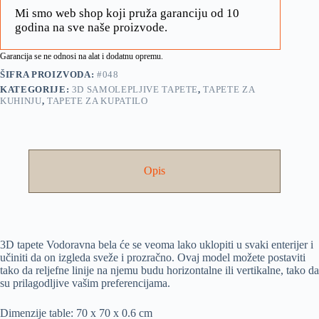
Mi smo web shop koji pruža garanciju od 10
godina na sve naše proizvode.
Garancija se ne odnosi na alat i dodatnu opremu.
ŠIFRA PROIZVODA:
#048
KATEGORIJE:
3D SAMOLEPLJIVE TAPETE
,
TAPETE ZA
KUHINJU
,
TAPETE ZA KUPATILO
Opis
3D tapete Vodoravna bela će se veoma lako uklopiti u svaki enterijer i
učiniti da on izgleda sveže i prozračno. Ovaj model možete postaviti
tako da reljefne linije na njemu budu horizontalne ili vertikalne, tako da
su prilagodljive vašim preferencijama.
Dimenzije table: 70 x 70 x 0.6 cm