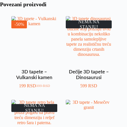
Povezani proizvodi
NEMA NA
-50%
STANJU!
3D tapete –
Dečije 3D tapete –
Vulkanski kamen
Dinosaurusi
199
RSD
599
RSD
399
RSD
NEMA NA
STANJU!