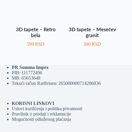
3D tapete – Retro
3D tapete – Mesečev
bela
granit
599
RSD
300
RSD
PR Summa Impex
PIB: 111772496
MB: 65653648
Tekući račun Raiffeisen: 265000000714206836
KORISNI LINKOVI
Uslovi korišćenja i politika privatnosti
Pravilnik o prodaji i reklamacije
Mogućnosti odloženog plaćanja