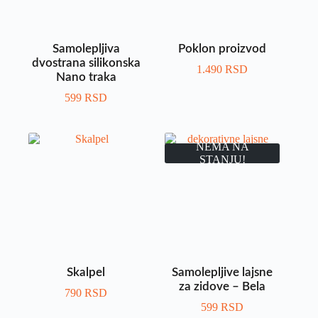
Samolepljiva
Poklon proizvod
dvostrana silikonska
1.490
RSD
Nano traka
599
RSD
NEMA NA
STANJU!
Skalpel
Samolepljive lajsne
za zidove – Bela
790
RSD
599
RSD