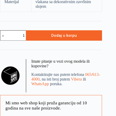
Materijal
vlakana sa dekorativnim završnim
slojem
Dodaj u korpu
Imate pitanje u vezi ovog modela ili
kupovine?
Kontaktirajte nas putem telefona
065/613-
4000
, na isti broj putem
Vibera
ili
WhatsApp
poruka.
Mi smo web shop koji pruža garanciju od 10
godina na sve naše proizvode.