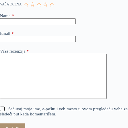
VAŠA OCENA
Name
*
Email
*
Vaša recenzija
*
Sačuvaj moje ime, e-poštu i veb mesto u ovom pregledaču veba za
sledeći put kada komentarišem.