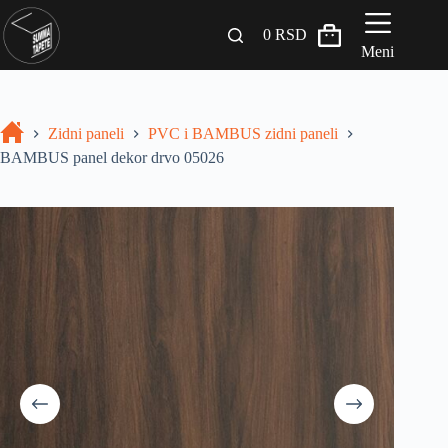
0
RSD
Meni
Zidni paneli
Zidni paneli
PVC i BAMBUS zidni paneli
Drveni Pregradni Zidovi i Police
BAMBUS panel dekor drvo 05026
3D Samolepljive tapete
Građevinski materijali
INSPIRACIJA I IDEJE
BLOG
+381 65 558 4000