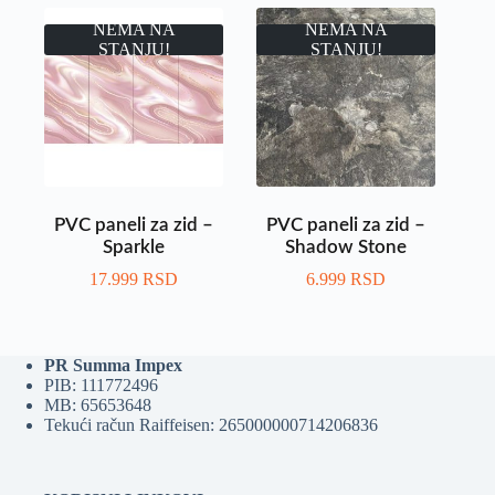
NEMA NA
NEMA NA
STANJU!
STANJU!
PVC paneli za zid –
PVC paneli za zid –
Sparkle
Shadow Stone
17.999
RSD
6.999
RSD
PR Summa Impex
PIB: 111772496
MB: 65653648
Tekući račun Raiffeisen: 265000000714206836