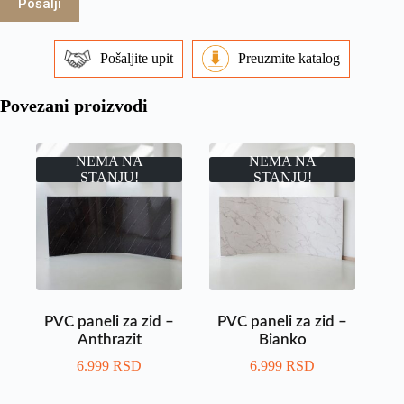
Pošalji
Pošaljite upit
Preuzmite katalog
Povezani proizvodi
NEMA NA
NEMA NA
STANJU!
STANJU!
PVC paneli za zid –
PVC paneli za zid –
Anthrazit
Bianko
6.999
RSD
6.999
RSD