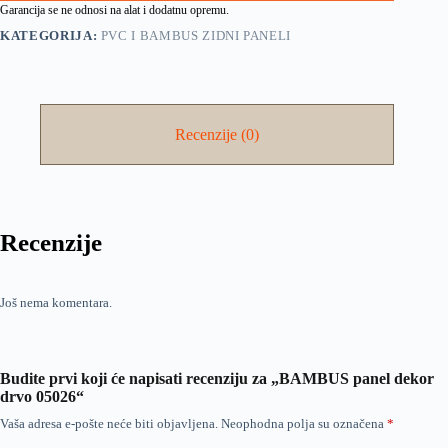
Garancija se ne odnosi na alat i dodatnu opremu.
KATEGORIJA:
PVC I BAMBUS ZIDNI PANELI
Recenzije (0)
Recenzije
Još nema komentara.
Budite prvi koji će napisati recenziju za „BAMBUS panel dekor
drvo 05026“
Vaša adresa e-pošte neće biti objavljena.
Neophodna polja su označena
*