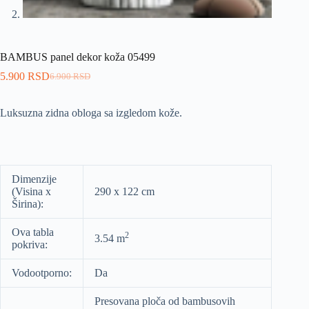
BAMBUS panel dekor koža 05499
5.900
RSD
6.900
RSD
Luksuzna zidna obloga sa izgledom kože.
Dimenzije
(Visina x
290 x 122 cm
Širina):
Ova tabla
2
3.54 m
pokriva:
Vodootporno:
Da
Presovana ploča od bambusovih