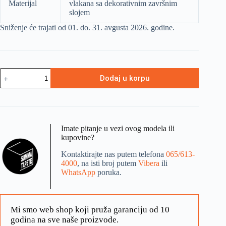
Materijal
vlakana sa dekorativnim završnim
slojem
Sniženje će trajati od 01. do. 31. avgusta 2026. godine.
Dodaj u korpu
Imate pitanje u vezi ovog modela ili
kupovine?
Kontaktirajte nas putem telefona
065/613-
4000
, na isti broj putem
Vibera
ili
WhatsApp
poruka.
Mi smo web shop koji pruža garanciju od 10
godina na sve naše proizvode.