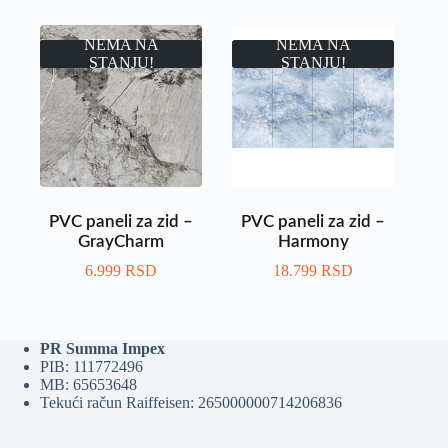
NEMA NA
NEMA NA
STANJU!
STANJU!
PVC paneli za zid –
PVC paneli za zid –
GrayCharm
Harmony
6.999
RSD
18.799
RSD
PR Summa Impex
PIB: 111772496
MB: 65653648
Tekući račun Raiffeisen: 265000000714206836