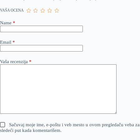
VAŠA OCENA
Name
*
Email
*
Vaša recenzija
*
Sačuvaj moje ime, e-poštu i veb mesto u ovom pregledaču veba za
sledeći put kada komentarišem.