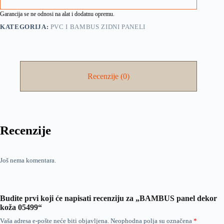
Garancija se ne odnosi na alat i dodatnu opremu.
KATEGORIJA:
PVC I BAMBUS ZIDNI PANELI
Recenzije (0)
Recenzije
Još nema komentara.
Budite prvi koji će napisati recenziju za „BAMBUS panel dekor
koža 05499“
Vaša adresa e-pošte neće biti objavljena.
Neophodna polja su označena
*