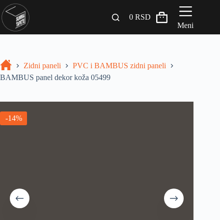
0
RSD
Meni
Zidni paneli
Zidni paneli
PVC i BAMBUS zidni paneli
Drveni Pregradni Zidovi i Police
BAMBUS panel dekor koža 05499
3D Samolepljive tapete
Građevinski materijali
-14%
INSPIRACIJA I IDEJE
BLOG
+381 65 558 4000