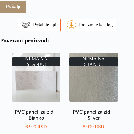
Pošalji
Pošaljite upit
Preuzmite katalog
Povezani proizvodi
NEMA NA
NEMA NA
STANJU!
STANJU!
PVC paneli za zid –
PVC panel za zid –
Bianko
Silver
6.999
RSD
8.990
RSD