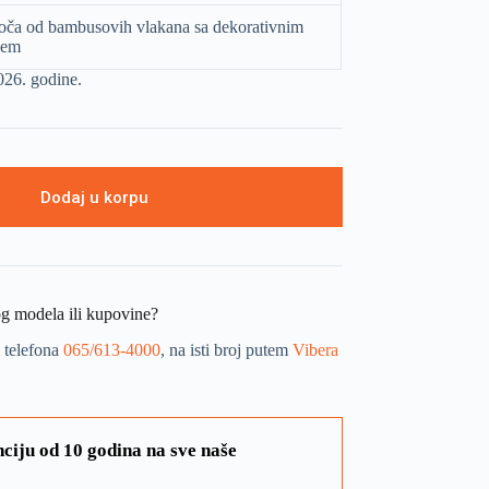
oča od bambusovih vlakana sa dekorativnim
jem
2026. godine.
Dodaj u korpu
og modela ili kupovine?
 telefona
065/613-4000
, na isti broj putem
Vibera
ciju od 10 godina na sve naše