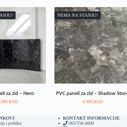
ANJU!
NEMA NA STANJU!
li za zid – Nero
PVC paneli za zid – Shadow Ston
.999
RSD
6.999
RSD
INKOVI
KONTAKT INFORMACIJE
ja i politika
065/558-4000