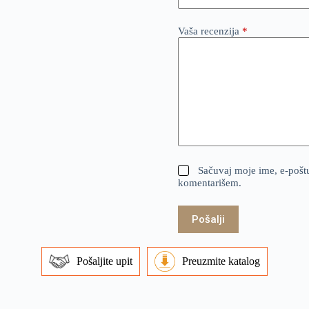
Vaša recenzija
*
Sačuvaj moje ime, e-pošt
komentarišem.
Pošalji
Pošaljite upit
Preuzmite katalog