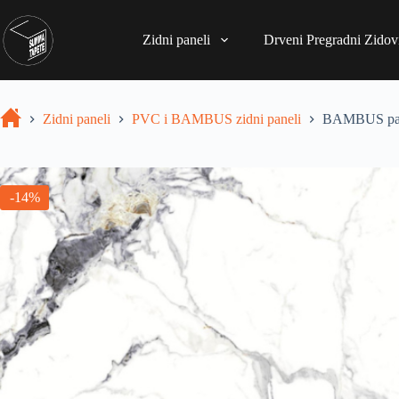
Zidni paneli
Drveni Pregradni Zidovi
Zidni paneli
PVC i BAMBUS zidni paneli
BAMBUS pan
-14%