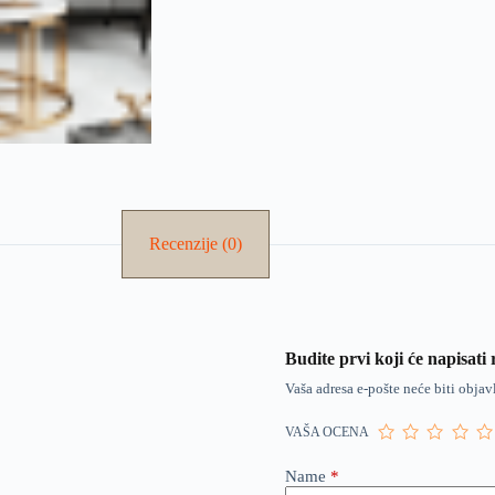
Recenzije (0)
Budite prvi koji će napisa
Vaša adresa e-pošte neće biti objav
VAŠA OCENA
Name
*