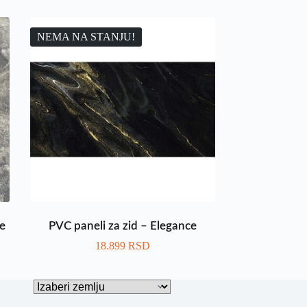
NEMA NA STANJU!
e
PVC paneli za zid – Elegance
18.899
RSD