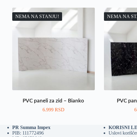
NEMA NA STANJU!
NEMA NA ST
PVC paneli za zid – Bianko
PVC pane
6.999
RSD
6
PR Summa Impex
KORISNI L
PIB: 111772496
Uslovi korišćen