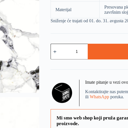
Presovana pl
Materijal
završnim slo
Sniženje će trajati od 01. do. 31. avgusta 
Imate pitanje u vezi ov
Kontaktirajte nas putem
ili
WhatsApp
poruka.
Mi smo web shop koji pruža garan
proizvode.