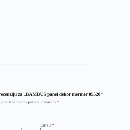
ti recenziju za „BAMBUS panel dekor mermer 05520“
ljena.
Neophodna polja su označena
*
Email
*