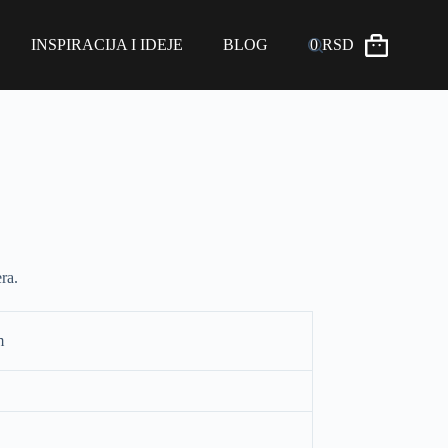
INSPIRACIJA I IDEJE
BLOG
0
RSD
ra.
m