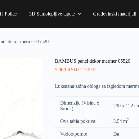
 i Police
3D Samolepljive tapete
Građevinski materijali
el dekor mermer 05520
BAMBUS panel dekor mermer 05520
5.900
RSD
6.900
RSD
Luksuzna zidna obloga sa izgledom merme
Dimenzije (Visina x
290 x 122 c
Širina):
2
Ova tabla pokriva:
3.54 m
Vodootporno:
Da