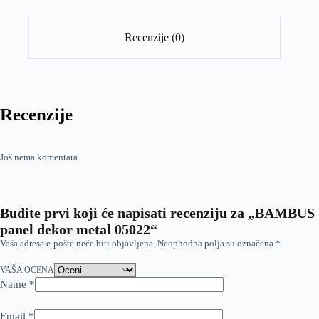
Recenzije (0)
Recenzije
Još nema komentara.
Budite prvi koji će napisati recenziju za „BAMBUS
panel dekor metal 05022“
Vaša adresa e-pošte neće biti objavljena.
Neophodna polja su označena
*
VAŠA OCENA
Name
*
Email
*