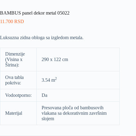
BAMBUS panel dekor metal 05022
11.700
RSD
Luksuzna zidna obloga sa izgledom metala.
Dimenzije
(Visina x
290 x 122 cm
Širina):
Ova tabla
2
3.54 m
pokriva:
Vodootporno:
Da
Presovana ploča od bambusovih
Materijal
vlakana sa dekorativnim završnim
slojem