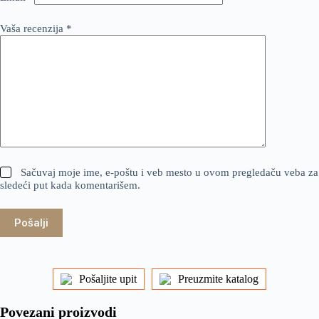
Vaša recenzija
*
Sačuvaj moje ime, e-poštu i veb mesto u ovom pregledaču veba za
sledeći put kada komentarišem.
Pošalji
Pošaljite upit
Preuzmite katalog
Povezani proizvodi