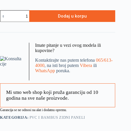
Dodaj u korpu
Imate pitanje u vezi ovog modela ili
kupovine?
Kontaktirajte nas putem telefona
065/613-
4000
, na isti broj putem
Vibera
ili
WhatsApp
poruka.
Mi smo web shop koji pruža garanciju od 10
godina na sve naše proizvode.
Garancija se ne odnosi na alat i dodatnu opremu.
KATEGORIJA:
PVC I BAMBUS ZIDNI PANELI