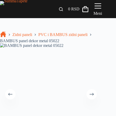
0
RSD
Meni
Zidni paneli
Zidni paneli
PVC i BAMBUS zidni paneli
Drveni Pregradni Zidovi i Police
BAMBUS panel dekor metal 05022
3D Samolepljive tapete
Građevinski materijali
INSPIRACIJA I IDEJE
BLOG
+381 65 558 4000