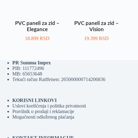
PVC paneli za zid –
PVC paneli za zid –
Elegance
Vision
18.899
RSD
19.399
RSD
PR Summa Impex
PIB: 111772496
MB: 65653648
Tekući račun Raiffeisen: 265000000714206836
KORISNI LINKOVI
Uslovi korišćenja i politika privatnosti
Pravilnik o prodaji i reklamacije
Mogućnosti odloženog plaćanja
KONTAKT INFORMACIJE