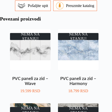
Pošaljite upit
Preuzmite katalog
Povezani proizvodi
NEMA NA
NEMA NA
STANJU!
STANJU!
PVC paneli za zid –
PVC paneli za zid –
Wave
Harmony
19.599
RSD
18.799
RSD
NEMA NA
NEMA NA