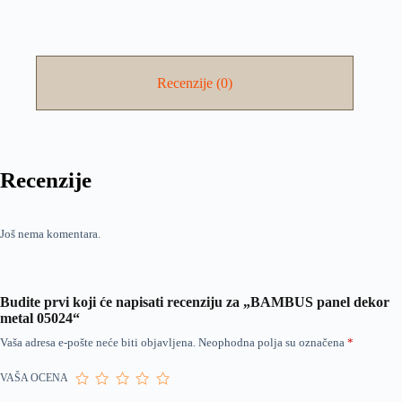
Recenzije (0)
Recenzije
Još nema komentara.
Budite prvi koji će napisati recenziju za „BAMBUS panel dekor
metal 05024“
Vaša adresa e-pošte neće biti objavljena.
Neophodna polja su označena
*
VAŠA OCENA