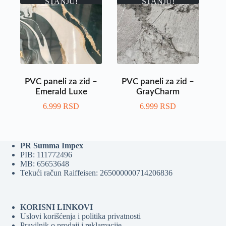
STANJU!
STANJU!
PVC paneli za zid –
PVC paneli za zid –
Emerald Luxe
GrayCharm
6.999
RSD
6.999
RSD
PR Summa Impex
PIB: 111772496
MB: 65653648
Tekući račun Raiffeisen: 265000000714206836
KORISNI LINKOVI
Uslovi korišćenja i politika privatnosti
Pravilnik o prodaji i reklamacije