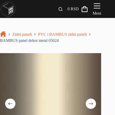
0
RSD
Meni
Zidni paneli
Zidni paneli
PVC i BAMBUS zidni paneli
Drveni Pregradni Zidovi i Police
BAMBUS panel dekor metal 05024
3D Samolepljive tapete
Građevinski materijali
INSPIRACIJA I IDEJE
BLOG
+381 65 558 4000