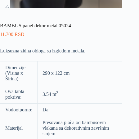
BAMBUS panel dekor metal 05024
11.700
RSD
Luksuzna zidna obloga sa izgledom metala.
Dimenzije
(Visina x
290 x 122 cm
Širina):
Ova tabla
2
3.54 m
pokriva:
Vodootporno:
Da
Presovana ploča od bambusovih
Materijal
vlakana sa dekorativnim završnim
slojem