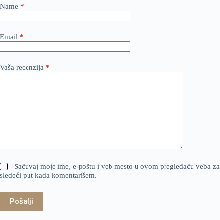
Name
*
Email
*
Vaša recenzija
*
Sačuvaj moje ime, e-poštu i veb mesto u ovom pregledaču veba za
sledeći put kada komentarišem.
Pošalji