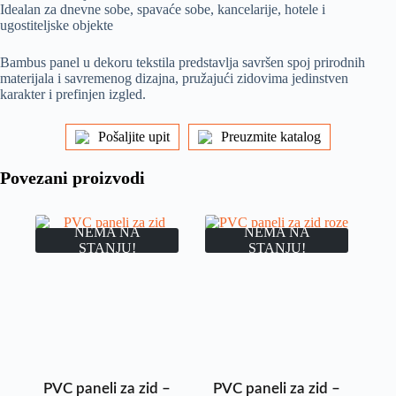
Idealan za dnevne sobe, spavaće sobe, kancelarije, hotele i
ugostiteljske objekte
Bambus panel u dekoru tekstila predstavlja savršen spoj prirodnih
materijala i savremenog dizajna, pružajući zidovima jedinstven
karakter i prefinjen izgled.
Pošaljite upit
Preuzmite katalog
Povezani proizvodi
NEMA NA
NEMA NA
STANJU!
STANJU!
PVC paneli za zid –
PVC paneli za zid –