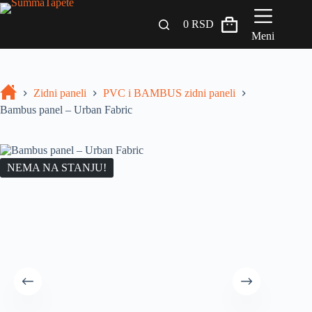
0
RSD
Meni
Zidni paneli
Zidni paneli
PVC i BAMBUS zidni paneli
Drveni Pregradni Zidovi i Police
Bambus panel – Urban Fabric
3D Samolepljive tapete
Građevinski materijali
NEMA NA STANJU!
INSPIRACIJA I IDEJE
BLOG
+381 65 558 4000