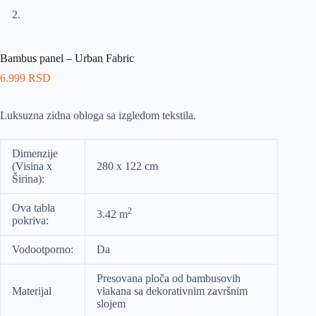
Bambus panel – Urban Fabric
6.999
RSD
Luksuzna zidna obloga sa izgledom tekstila.
Dimenzije
(Visina x
280 x 122 cm
Širina):
Ova tabla
2
3.42 m
pokriva:
Vodootporno:
Da
Presovana ploča od bambusovih
Materijal
vlakana sa dekorativnim završnim
slojem