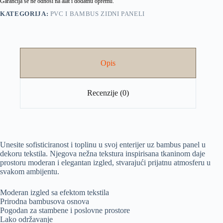
Garancija se ne odnosi na alat i dodatnu opremu.
KATEGORIJA:
PVC I BAMBUS ZIDNI PANELI
Opis
Recenzije (0)
Unesite sofisticiranost i toplinu u svoj enterijer uz bambus panel u
dekoru tekstila. Njegova nežna tekstura inspirisana tkaninom daje
prostoru moderan i elegantan izgled, stvarajući prijatnu atmosferu u
svakom ambijentu.
Moderan izgled sa efektom tekstila
Prirodna bambusova osnova
Pogodan za stambene i poslovne prostore
Lako održavanje