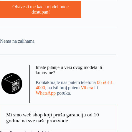
Obavesti me kada model bude
dostupan!
Nema na zalihama
Imate pitanje u vezi ovog modela ili
kupovine?
Kontaktirajte nas putem telefona
065/613-
4000
, na isti broj putem
Vibera
ili
WhatsApp
poruka.
Mi smo web shop koji pruža garanciju od 10
godina na sve naše proizvode.