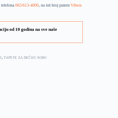
 telefona
065/613-4000
, na isti broj putem
Vibera
ciju od 10 godina na sve naše
E
,
TAPETE ZA DEČIJU SOBU