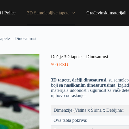
 i Police
3D Samolepljive tapete
Građevinski materijali
tapete – Dinosaurusi
Dečije 3D tapete – Dinosaurusi
599
RSD
3D tapete, dečiji dinosaurusi
, su samolep
boji
sa naslikanim dinosaurusima
. Izgle
materijala udobnost i sigurnost za vaše det
njihovo odrastanje.
Dimenzije (Visina x Širina x Debljina):
Ova tabla pokriva: