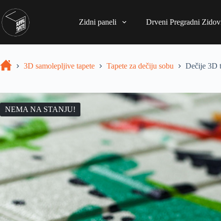
Zidni paneli
Drveni Pregradni Zidovi
3D samolepljive tapete
Tapete za dečiju sobu
Dečije 3D 
NEMA NA STANJU!