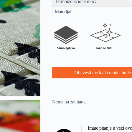
Termoizolaciona moć:
Materijal:
Obavesti me kada model bude 
Nema na zalihama
Imate pitanje u vezi ov