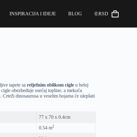
INSPIRACIJA I IDEJE
BLOG
0
RSD
ljive tapete sa
reljefnim oblikom cigle
u beloj
d cigle obezbeđuje osećaj topline, a mekoća
e. Crteži dinosaurusa u veselim bojama će ulepšati
77 x 70 x 0.4cm
2
0.54 m