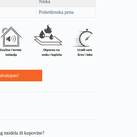
Niska
Polietilenska pena
dostupan!
og modela ili kupovine?