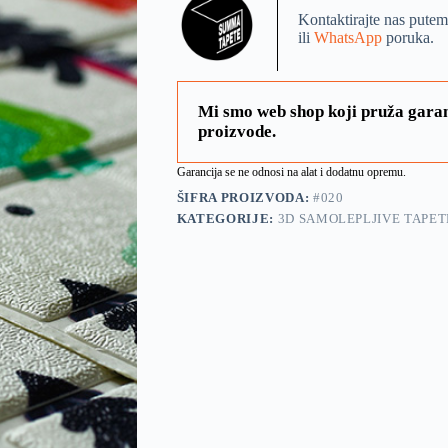
Kontaktirajte nas putem
ili
WhatsApp
poruka.
Mi smo web shop koji pruža garan
proizvode.
Garancija se ne odnosi na alat i dodatnu opremu.
ŠIFRA PROIZVODA:
#020
KATEGORIJE:
3D SAMOLEPLJIVE TAPET