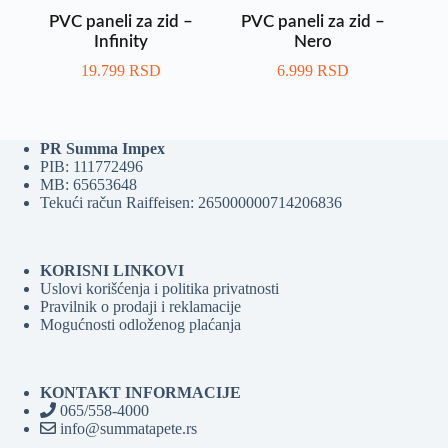
PVC paneli za zid –
PVC paneli za zid –
Infinity
Nero
19.799
RSD
6.999
RSD
PR Summa Impex
PIB: 111772496
MB: 65653648
Tekući račun Raiffeisen: 265000000714206836
KORISNI LINKOVI
Uslovi korišćenja i politika privatnosti
Pravilnik o prodaji i reklamacije
Mogućnosti odloženog plaćanja
KONTAKT INFORMACIJE
065/558-4000
info@summatapete.rs