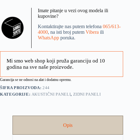
Imate pitanje u vezi ovog modela ili
kupovine?
Kontaktirajte nas putem telefona
065/613-
4000
, na isti broj putem
Vibera
ili
WhatsApp
poruka.
Mi smo web shop koji pruža garanciju od 10
godina na sve naše proizvode.
Garancija se ne odnosi na alat i dodatnu opremu.
ŠIFRA PROIZVODA:
244
KATEGORIJE:
AKUSTIČNI PANELI
,
ZIDNI PANELI
Opis