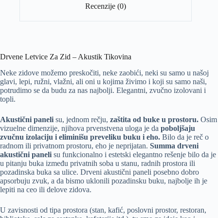
Recenzije (0)
Drvene Letvice Za Zid – Akustik Tikovina
Neke zidove možemo preskočiti, neke zaobići, neki su samo u našoj
glavi, lepi, ružni, vlažni, ali oni u kojima živimo i koji su samo naši,
potrudimo se da budu za nas najbolji. Elegantni, zvučno izolovani i
topli.
Akustični paneli
su, jednom rečju,
zaštita od buke u prostoru.
Osim
vizuelne dimenzije, njihova prvenstvena uloga je da
poboljšaju
zvučnu izolaciju i eliminišu preveliku buku i eho.
Bilo da je reč o
radnom ili privatnom prostoru, eho je neprijatan.
Summa drveni
akustični paneli
su funkcionalno i estetski elegantno rešenje bilo da je
u pitanju buka između privatnih soba u stanu, radnih prostora ili
pozadinska buka sa ulice. Drveni akustični paneli posebno dobro
apsorbuju zvuk, a da bismo uklonili pozadinsku buku, najbolje ih je
lepiti na ceo ili delove zidova.
U zavisnosti od tipa prostora (stan, kafić, poslovni prostor, restoran,