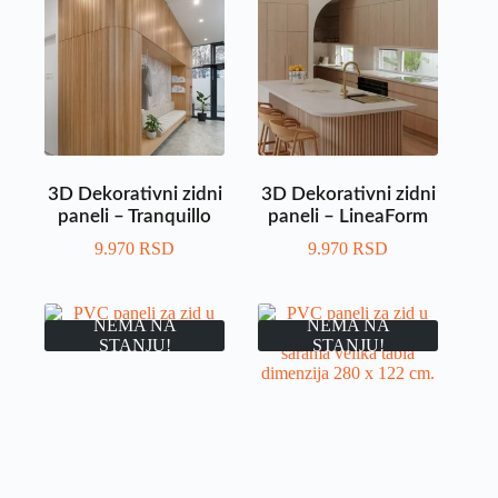
3D Dekorativni zidni
3D Dekorativni zidni
paneli – Tranquillo
paneli – LineaForm
9.970
RSD
9.970
RSD
NEMA NA
NEMA NA
STANJU!
STANJU!