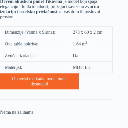
Drveni akustični panel Tikovina
je model koji spaja
eleganciju i funkcionalnost, pružajući savršenu
zvučnu
izolaciju i estetsku privlačnost
za vaš dom ili poslovni
prostor.
Dimenzije (Visina x Širina):
273 x 60 x 2 cm
2
Ova tabla pokriva:
1.64 m
Zvučna izolacija:
Da
Materijal:
MDF, filc
Obavesti me kada model bude
dostupan!
Nema na zalihama