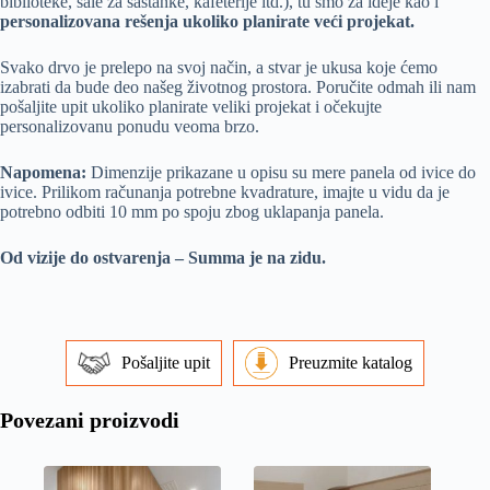
biblioteke, sale za sastanke, kafeterije itd.), tu smo za ideje kao i
personalizovana rešenja ukoliko planirate veći projekat.
Svako drvo je prelepo na svoj način, a stvar je ukusa koje ćemo
izabrati da bude deo našeg životnog prostora. Poručite odmah ili nam
pošaljite upit ukoliko planirate veliki projekat i očekujte
personalizovanu ponudu veoma brzo.
Napomena:
Dimenzije prikazane u opisu su mere panela od ivice do
ivice. Prilikom računanja potrebne kvadrature, imajte u vidu da je
potrebno odbiti 10 mm po spoju zbog uklapanja panela.
Od vizije do ostvarenja – Summa je na zidu.
Pošaljite upit
Preuzmite katalog
Povezani proizvodi