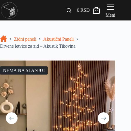
0
RSD
Meni
Zidni paneli
Zidni paneli
Akustični Paneli
Drveni Pregradni Zidovi i Police
Drvene letvice za zid – Akustik Tikovina
3D Samolepljive tapete
Građevinski materijali
NEMA NA STANJU!
INSPIRACIJA I IDEJE
BLOG
+381 65 558 4000