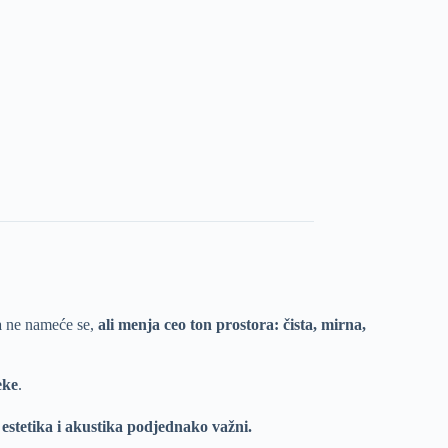
a
ne nameće se,
ali menja ceo ton prostora: čista, mirna,
eke
.
i estetika i akustika podjednako važni.