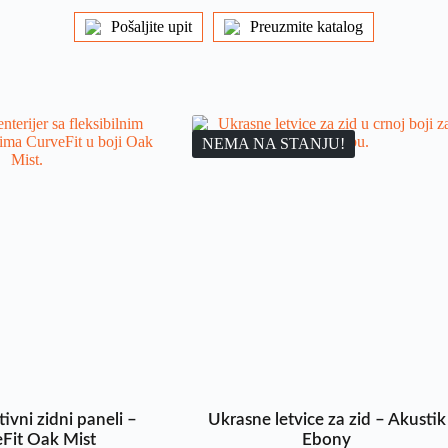
Pošaljite upit
Preuzmite katalog
NEMA NA STANJU!
ivni zidni paneli –
Ukrasne letvice za zid – Akustik
Fit Oak Mist
Ebony