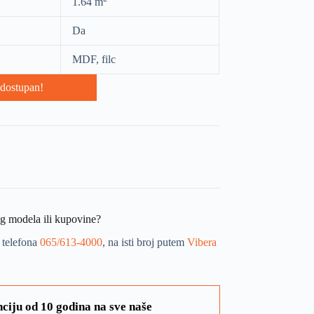
1.64 m
Da
MDF, filc
dostupan!
og modela ili kupovine?
 telefona
065/613-4000
, na isti broj putem
Vibera
ciju od 10 godina na sve naše