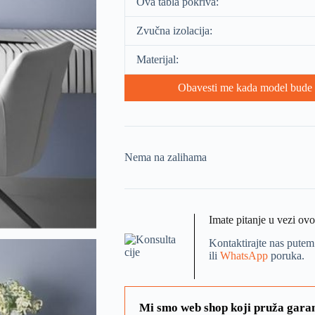
Ova tabla pokriva:
Zvučna izolacija:
Materijal:
Obavesti me kada model bude 
Nema na zalihama
Imate pitanje u vezi ov
Kontaktirajte nas putem
ili
WhatsApp
poruka.
Mi smo web shop koji pruža garan