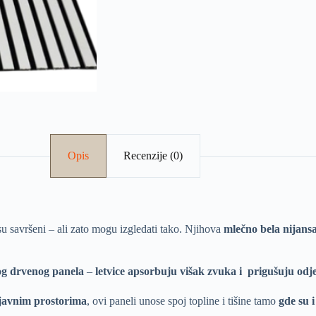
Opis
Recenzije (0)
su savršeni – ali zato mogu izgledati tako. Njihova
mlečno bela nijans
nog drvenog panela
–
letvice apsorbuju višak zvuka i prigušuju odj
i javnim prostorima
, ovi paneli unose spoj topline i tišine tamo
gde su 