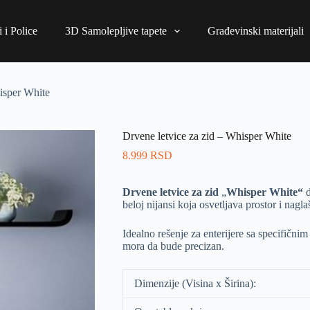
 i Police
3D Samolepljive tapete
Građevinski materijali
isper White
Drvene letvice za zid – Whisper White
8.999
RSD
Drvene letvice za zid
„
Whisper White“
beloj nijansi koja osvetljava prostor i nag
Idealno rešenje za enterijere sa specifičnim
mora da bude precizan.
Dimenzije (Visina x Širina):