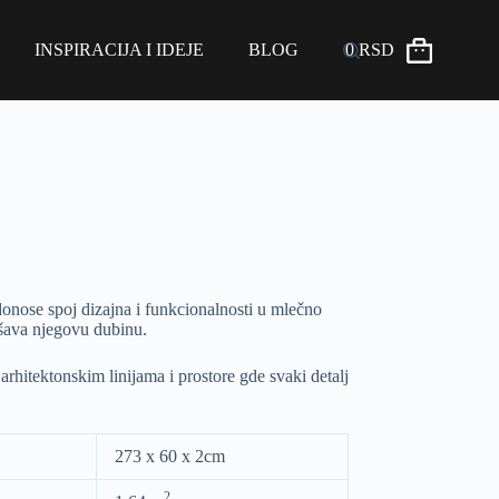
INSPIRACIJA I IDEJE
BLOG
0
RSD
donose spoj dizajna i funkcionalnosti u mlečno
lašava njegovu dubinu.
 arhitektonskim linijama i prostore gde svaki detalj
273 x 60 x 2cm
2