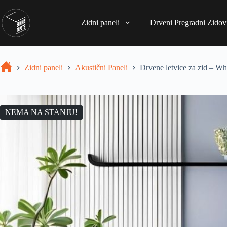
Zidni paneli
Drveni Pregradni Zidovi
Zidni paneli
Akustični Paneli
Drvene letvice za zid – Wh
NEMA NA STANJU!