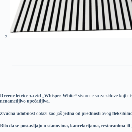
Drvene letvice za zid
„
Whisper White“
stvorene su za zidove koji ni
nenametljivo upečatljiva.
Zvučna udobnost
dolazi kao još
jedna od prednosti
ovog
fleksibil
Bilo da se postavljaju u stanovima, kancelarijama, restoranima il