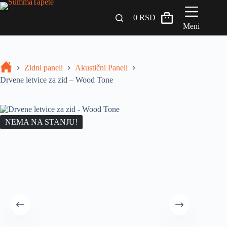
0
RSD
Meni
Zidni paneli
Zidni paneli
Akustični Paneli
Drveni Pregradni Zidovi i Police
Drvene letvice za zid – Wood Tone
3D Samolepljive tapete
Građevinski materijali
NEMA NA STANJU!
INSPIRACIJA I IDEJE
BLOG
+381 65 558 4000