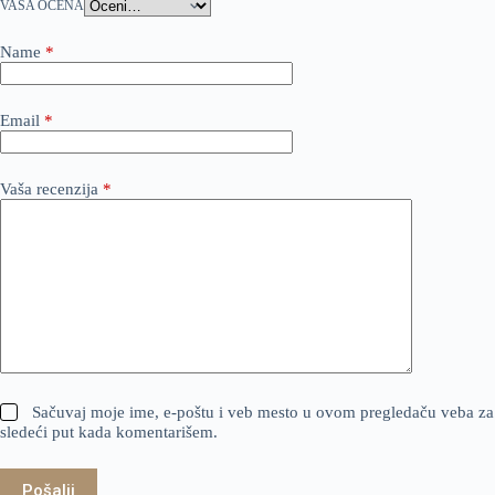
VAŠA OCENA
Name
*
Email
*
Vaša recenzija
*
Sačuvaj moje ime, e-poštu i veb mesto u ovom pregledaču veba za
sledeći put kada komentarišem.
Pošalji