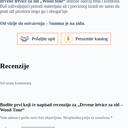
drvene letvice za zid „Wood tone“
donose osećaj reda i komfora.
Baš zahvaljujući prirodi materijala ali i preciznoj izradi ne samo da
prati stil prostora nego ga i obogaćuje.
Od vizije do ostvarenja – Summa je na zidu.
Pošaljite upit
Preuzmite katalog
Recenzije
Još nema komentara.
Budite prvi koji će napisati recenziju za „Drvene letvice za zid –
Wood Tone“
Vaša adresa e-pošte neće biti objavljena.
Neophodna polja su označena
*