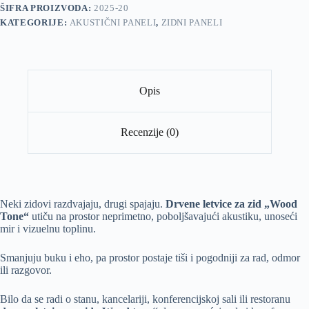
ŠIFRA PROIZVODA:
2025-20
KATEGORIJE:
AKUSTIČNI PANELI
,
ZIDNI PANELI
Opis
Recenzije (0)
Neki zidovi razdvajaju, drugi spajaju.
Drvene letvice za zid „Wood
Tone“
utiču na prostor neprimetno, poboljšavajući akustiku, unoseći
mir i vizuelnu toplinu.
Smanjuju buku i eho, pa prostor postaje tiši i pogodniji za rad, odmor
ili razgovor.
Bilo da se radi o stanu, kancelariji, konferencijskoj sali ili restoranu