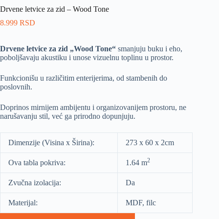
Drvene letvice za zid – Wood Tone
8.999
RSD
Drvene letvice za zid „Wood Tone“
smanjuju buku i eho,
poboljšavaju akustiku i unose vizuelnu toplinu u prostor.
Funkcionišu u različitim enterijerima, od stambenih do
poslovnih.
Doprinos mirnijem ambijentu i organizovanijem prostoru, ne
narušavanju stil, već ga prirodno dopunjuju.
Dimenzije (Visina x Širina):
273 x 60 x 2cm
2
Ova tabla pokriva:
1.64 m
Zvučna izolacija:
Da
Materijal:
MDF, filc