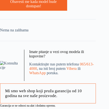
Obavesti me kada model bude
dostupan!
Nema na zalihama
Imate pitanje u vezi ovog modela ili
kupovine?
Kontaktirajte nas putem telefona
065/613-
4000
, na isti broj putem
Vibera
ili
WhatsApp
poruka.
Mi smo web shop koji pruža garanciju od 10
godina na sve naše proizvode.
Garancija se ne odnosi na alat i dodatnu opremu.