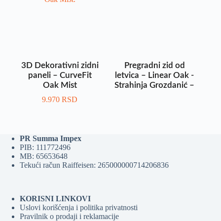
3D Dekorativni zidni
Pregradni zid od
paneli – CurveFit
letvica – Linear Oak -
Oak Mist
Strahinja Grozdanić –
9.970
RSD
PR Summa Impex
PIB: 111772496
MB: 65653648
Tekući račun Raiffeisen: 265000000714206836
KORISNI LINKOVI
Uslovi korišćenja i politika privatnosti
Pravilnik o prodaji i reklamacije