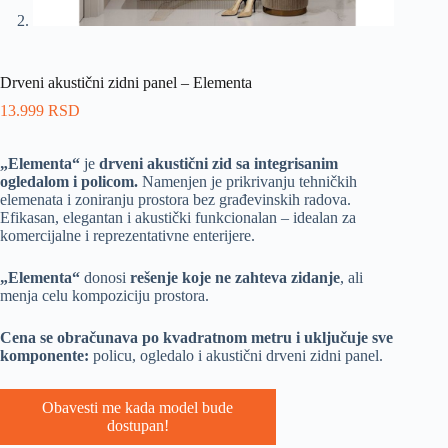
Drveni akustični zidni panel – Elementa
13.999
RSD
„Elementa“
je
drveni akustični zid sa integrisanim
ogledalom i policom.
Namenjen je prikrivanju tehničkih
elemenata i zoniranju prostora bez građevinskih radova.
Efikasan, elegantan i akustički funkcionalan – idealan za
komercijalne i reprezentativne enterijere.
„Elementa“
donosi
rešenje koje ne zahteva zidanje
, ali
menja celu kompoziciju prostora.
Cena se obračunava po kvadratnom metru i uključuje sve
komponente:
policu, ogledalo i akustični drveni zidni panel.
Obavesti me kada model bude
dostupan!