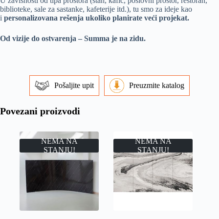
U zavisnosti od tipa prostora (stan, kafić, poslovni prostor, restoran,
biblioteke, sale za sastanke, kafeterije itd.), tu smo za ideje kao
i
personalizovana rešenja ukoliko planirate veći projekat.
Od vizije do ostvarenja – Summa je na zidu.
Pošaljite upit
Preuzmite katalog
Povezani proizvodi
NEMA NA
NEMA NA
STANJU!
STANJU!