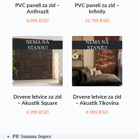
PVC paneli za zid –
PVC paneli za zid –
Anthrazit
Infinity
6.999
RSD
19.799
RSD
NEMA NA
NEMA NA
STANJU!
STANJU!
Drvene letvice za zid
Drvene letvice za zid
– Akustik Square
– Akustik Tikovina
6.999
RSD
8.999
RSD
PR Summa Impex