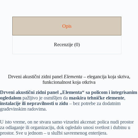
Opis
Recenzije (0)
Drveni akustični zidni panel
Elementa
– elegancija koja skriva,
funkcionalnost koja otkriva
Drveni akustični zidni panel „Elementa“ sa policom i integrisanim
ogledalom
pažljivo je osmišljen da
maskira tehničke elemente
,
instalacije ili nepravilnosti u zidu
– bez potrebe za dodatnim
građevinskim radovima.
U isto vreme, on ne stvara samo vizuelni akcenat: polica nudi prostor
za odlaganje ili organizaciju, dok ogledalo unosi svetlost i dubinu u
prostor. Sve u jednom – u službi savremenog enterijera.