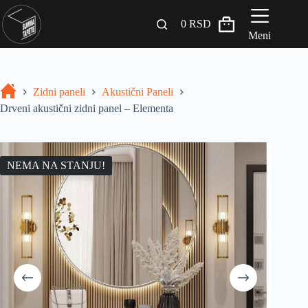
0
RSD
Meni
Zidni paneli
Zidni paneli
Akustični Paneli
Drveni Pregradni Zidovi i Police
Drveni akustični zidni panel – Elementa
3D Samolepljive tapete
Građevinski materijali
NEMA NA STANJU!
INSPIRACIJA I IDEJE
BLOG
+381 65 558 4000