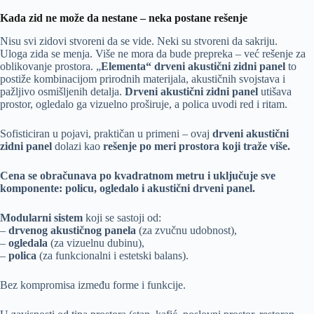
Kada zid ne može da nestane – neka postane rešenje
Nisu svi zidovi stvoreni da se vide. Neki su stvoreni da sakriju.
Uloga zida se menja. Više ne mora da bude prepreka – već rešenje za
oblikovanje prostora. „
Elementa“
drveni akustični zidni panel
to
postiže kombinacijom prirodnih materijala, akustičnih svojstava i
pažljivo osmišljenih detalja.
Drveni akustični zidni panel
utišava
prostor, ogledalo ga vizuelno proširuje, a polica uvodi red i ritam.
Sofisticiran u pojavi, praktičan u primeni – ovaj
drveni akustični
zidni panel
dolazi kao
rešenje po meri prostora koji traže više.
Cena se obračunava po kvadratnom metru i uključuje sve
komponente: policu, ogledalo i akustični drveni panel.
Modularni sistem
koji se sastoji od:
–
drvenog akustičnog panela
(za zvučnu udobnost),
–
ogledala
(za vizuelnu dubinu),
–
polica
(za funkcionalni i estetski balans).
Bez kompromisa između forme i funkcije.