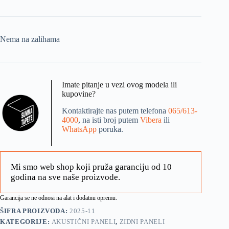
Nema na zalihama
Imate pitanje u vezi ovog modela ili
kupovine?
Kontaktirajte nas putem telefona
065/613-
4000
, na isti broj putem
Vibera
ili
WhatsApp
poruka.
Mi smo web shop koji pruža garanciju od 10
godina na sve naše proizvode.
Garancija se ne odnosi na alat i dodatnu opremu.
ŠIFRA PROIZVODA:
2025-11
KATEGORIJE:
AKUSTIČNI PANELI
,
ZIDNI PANELI