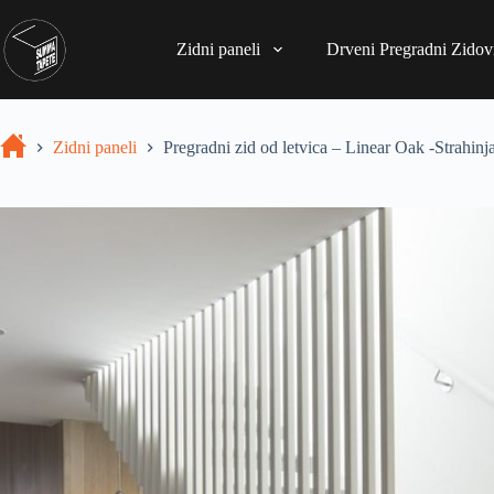
Zidni paneli
Drveni Pregradni Zidovi
Zidni paneli
Pregradni zid od letvica – Linear Oak -Strahin