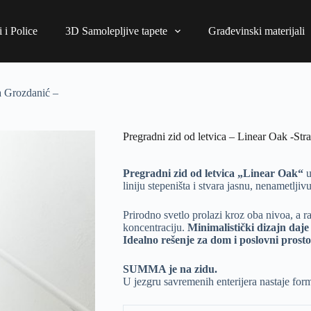
 i Police
3D Samolepljive tapete
Građevinski materijali
ja Grozdanić –
Pregradni zid od letvica – Linear Oak -Str
Pregradni zid od letvica „Linear Oak“
u
liniju stepeništa i stvara jasnu, nenametlji
Prirodno svetlo prolazi kroz oba nivoa, a r
koncentraciju.
Minimalistički dizajn daje
Idealno rešenje za dom i poslovni prost
SUMMA je na zidu.
U jezgru savremenih enterijera nastaje form