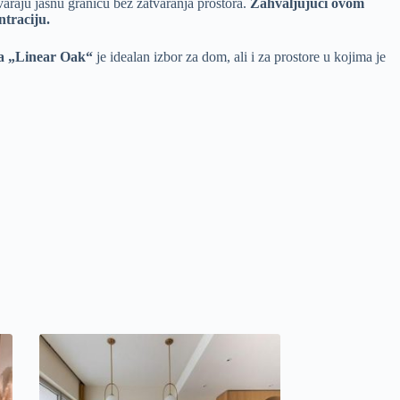
varaju jasnu granicu bez zatvaranja prostora.
Zahvaljujući ovom
ntraciju.
ca „Linear Oak“
je idealan izbor za dom, ali i za prostore u kojima je