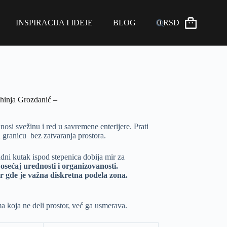
INSPIRACIJA I IDEJE
BLOG
0
RSD
ahinja Grozdanić –
nosi svežinu i red u savremene enterijere. Prati
vu granicu bez zatvaranja prostora.
adni kutak ispod stepenica dobija mir za
 osećaj urednosti i organizovanosti.
or gde je važna diskretna podela zona.
a koja ne deli prostor, već ga usmerava.