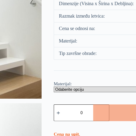
Dimenzije (Visina x Širina x Debljina):
Razmak između letvica:
Cena se odnosi na:
Materijal:
Tip završne obrade:
Materijal:
Cena na upit.