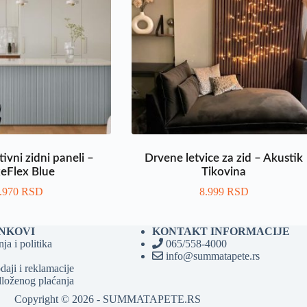
ivni zidni paneli –
Drvene letvice za zid – Akustik
eFlex Blue
Tikovina
.970
RSD
8.999
RSD
INKOVI
KONTAKT INFORMACIJE
ja i politika
065/558-4000
info@summatapete.rs
daji i reklamacije
loženog plaćanja
Copyright © 2026 - SUMMATAPETE.RS