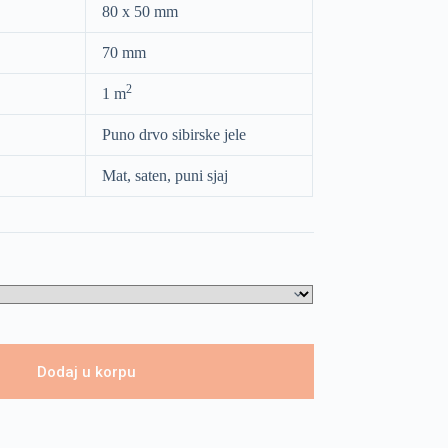
80 x 50 mm
70 mm
2
1 m
Puno drvo sibirske jele
Mat, saten, puni sjaj
Dodaj u korpu