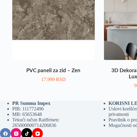
PVC paneli za zid – Zen
3D Dekorat
Lux
17.999
RSD
9
PR Summa Impex
KORISNI L
PIB: 111772496
Uslovi korišćen
MB: 65653648
privatnosti
Tekući račun Raiffeisen:
Pravilnik o pro
265000000714206836
Mogućnosti od