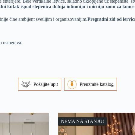
 enterijere. Bele vertikalne letvice, skladno uklopljene uz stepenište, st
dni kutak ispod stepenica dobija intimniju i mirniju zonu za konce
linije čine ambijent svetlijim i organizovanijim.
Pregradni zid od lervi
ga usmerava.
Pošaljite upit
Preuzmite katalog
NEMA NA STANJU!