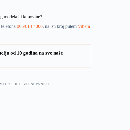
og modela ili kupovine?
 telefona
065/613-4000
, na isti broj putem
Vibera
ciju od 10 godina na sve naše
I I POLICE
,
ZIDNI PANELI