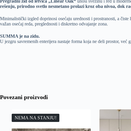
Pregradni zid od letvica „Linear Oak“
unosi svežinu i red u moderne
rešenju, prirodno svetlo nesmetano prolazi kroz oba nivoa, dok ra
Minimalistički izgled doprinosi osećaju urednosti i prostranosti, a čiste 
važan osećaj reda, preglednosti i diskretno odvajanje zona.
SUMMA je na zidu.
U jezgru savremenih enterijera nastaje forma koja ne deli prostor, već 
Povezani proizvodi
NEMA NA STANJU!