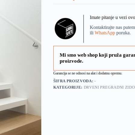
Imate pitanje u vezi ov
Kontaktirajte nas putem
ili
WhatsApp
poruka.
Mi smo web shop koji pruža garan
proizvode.
Garancija se ne odnosi na alat i dodatnu opremu.
ŠIFRA PROIZVODA:
-
KATEGORIJE:
DRVENI PREGRADNI ZIDOV