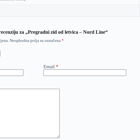
 recenziju za „Pregradni zid od letvica – Nord Line“
ljena.
Neophodna polja su označena
*
Email
*