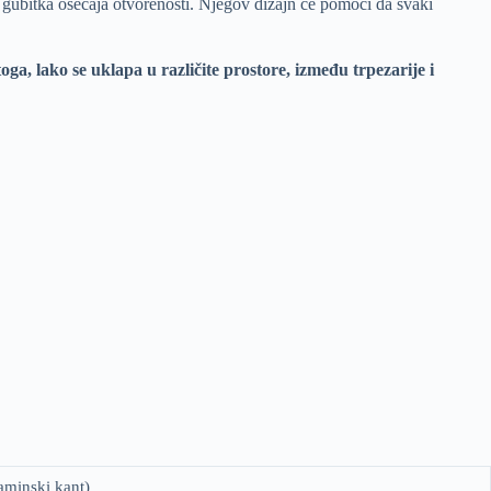
a i gubitka osećaja otvorenosti. Njegov dizajn će pomoći da svaki
oga, lako se uklapa u različite prostore, između trpezarije i
aminski kant)