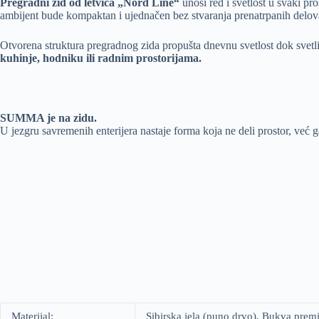
Pregradni zid od letvica „Nord Line“
unosi red i svetlost u svaki pr
ambijent bude kompaktan i ujednačen bez stvaranja prenatrpanih delova 
Otvorena struktura pregradnog zida propušta dnevnu svetlost dok svetl
kuhinje, hodniku ili radnim prostorijama.
SUMMA je na zidu.
U jezgru savremenih enterijera nastaje forma koja ne deli prostor, već 
Materijal:
Sibirska jela (puno drvo), Bukva prem