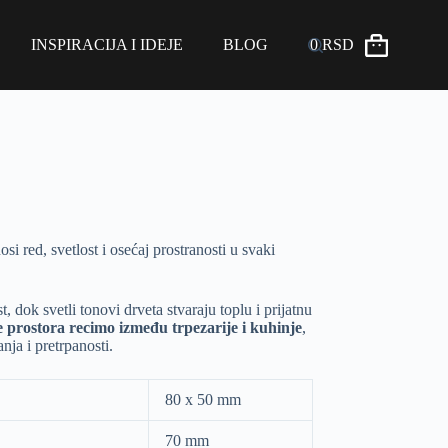
INSPIRACIJA I IDEJE
BLOG
0
RSD
osi red, svetlost i osećaj prostranosti u svaki
 dok svetli tonovi drveta stvaraju toplu i prijatnu
 prostora recimo između trpezarije i kuhinje
,
nja i pretrpanosti.
80 x 50 mm
70 mm