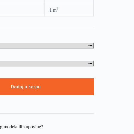
2
1 m
Dodaj u korpu
og modela ili kupovine?