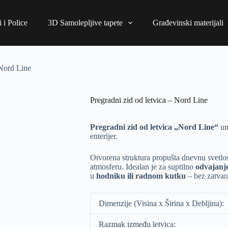
 i Police
3D Samolepljive tapete
Građevinski materijali
 Nord Line
Pregradni zid od letvica – Nord Line
Pregradni zid od letvica „Nord Line“
un
enterijer.
Otvorena struktura propušta dnevnu svetlost,
atmosferu. Idealan je za suptilno
odvajanje
u
hodniku ili radnom kutku
– bez zatvara
Dimenzije (Visina x Širina x Debljina):
Razmak između letvica: