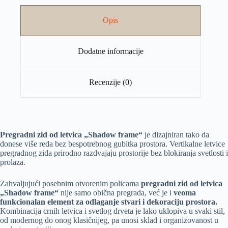
Opis
Dodatne informacije
Recenzije (0)
Pregradni zid od letvica „Shadow frame“
je dizajniran tako da
donese više reda bez bespotrebnog gubitka prostora. Vertikalne letvice
pregradnog zida prirodno razdvajaju prostorije bez blokiranja svetlosti i
prolaza.
Zahvaljujući posebnim otvorenim policama
pregradni zid od letvica
„Shadow frame“
nije samo obična pregrada, već je i
veoma
funkcionalan element za odlaganje stvari i dekoraciju prostora.
Kombinacija crnih letvica i svetlog drveta je lako uklopiva u svaki stil,
od modernog do onog klasičnijeg, pa unosi sklad i organizovanost u