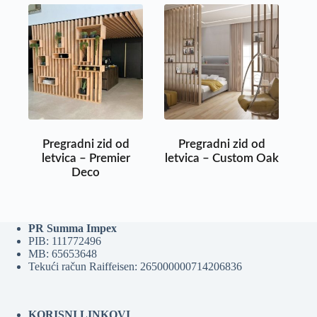
Pregradni zid od
Pregradni zid od
letvica – Premier
letvica – Custom Oak
Deco
PR Summa Impex
PIB: 111772496
MB: 65653648
Tekući račun Raiffeisen: 265000000714206836
KORISNI LINKOVI