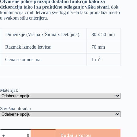
Otvorene police pružaju dodatnu funkciju kako za
dekoraciju tako i za praktično odlaganje viška stvari
, dok
kombinacija crnih letvica i svetlog drveta lako pronalazi mesto
u svakom stilu enterijera.
Dimenzije (Visina x Širina x Debljina):
80 x 50 mm
Razmak između letvica:
70 mm
2
Cena se odnosi na:
1 m
Materijal:
Završna obrada:
Dodaj u korpu