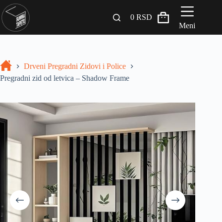
0
RSD
Meni
Zidni paneli
Drveni Pregradni Zidovi i Police
Drveni Pregradni Zidovi i Police
Pregradni zid od letvica – Shadow Frame
3D Samolepljive tapete
Građevinski materijali
INSPIRACIJA I IDEJE
BLOG
+381 65 558 4000