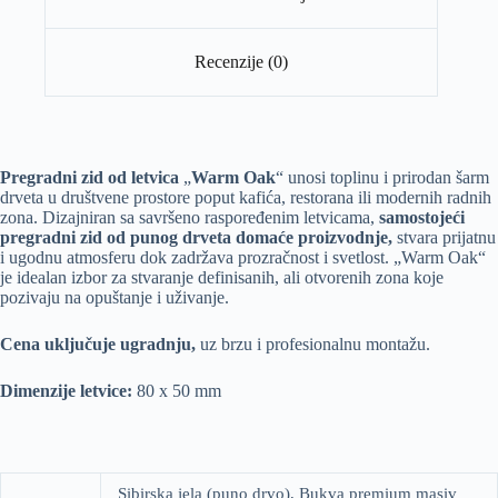
Recenzije (0)
Pregradni zid od letvica
„
Warm Oak
“ unosi toplinu i prirodan šarm
drveta u društvene prostore poput kafića, restorana ili modernih radnih
zona. Dizajniran sa savršeno raspoređenim letvicama,
samostojeći
pregradni zid od punog drveta domaće proizvodnje,
stvara prijatnu
i ugodnu atmosferu dok zadržava prozračnost i svetlost. „Warm Oak“
je idealan izbor za stvaranje definisanih, ali otvorenih zona koje
pozivaju na opuštanje i uživanje.
Cena uključuje ugradnju,
uz brzu i profesionalnu montažu.
Dimenzije letvice:
80 x 50 mm
Sibirska jela (puno drvo), Bukva premium masiv