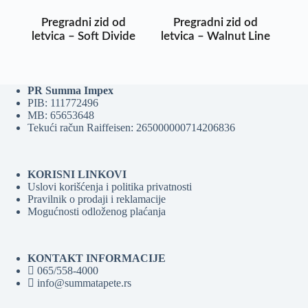
Pregradni zid od
Pregradni zid od
letvica – Soft Divide
letvica – Walnut Line
PR Summa Impex
PIB: 111772496
MB: 65653648
Tekući račun Raiffeisen: 265000000714206836
KORISNI LINKOVI
Uslovi korišćenja i politika privatnosti
Pravilnik o prodaji i reklamacije
Mogućnosti odloženog plaćanja
KONTAKT INFORMACIJE
065/558-4000
info@summatapete.rs