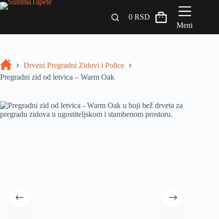
0
RSD
Meni
Zidni paneli
Drveni Pregradni Zidovi i Police
Drveni Pregradni Zidovi i Police
Pregradni zid od letvica – Warm Oak
3D Samolepljive tapete
Građevinski materijali
INSPIRACIJA I IDEJE
BLOG
+381 65 558 4000