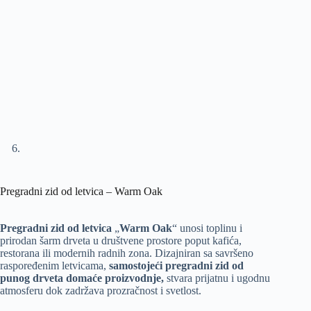
Pregradni zid od letvica – Warm Oak
Pregradni zid od letvica
„
Warm Oak
“ unosi toplinu i
prirodan šarm drveta u društvene prostore poput kafića,
restorana ili modernih radnih zona. Dizajniran sa savršeno
raspoređenim letvicama,
samostojeći pregradni zid od
punog drveta domaće proizvodnje,
stvara prijatnu i ugodnu
atmosferu dok zadržava prozračnost i svetlost.