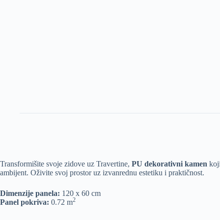
Transformišite svoje zidove uz Travertine,
PU dekorativni kamen
koji
ambijent. Oživite svoj prostor uz izvanrednu estetiku i praktičnost.
Dimenzije panela:
120 x 60 cm
2
Panel pokriva:
0.72 m