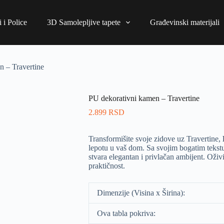
 i Police
3D Samolepljive tapete
Građevinski materijali
n – Travertine
PU dekorativni kamen – Travertine
2.899
RSD
Transformišite svoje zidove uz Travertine,
lepotu u vaš dom. Sa svojim bogatim tekstu
stvara elegantan i privlačan ambijent. Oživi
praktičnost.
Dimenzije (Visina x Širina):
Ova tabla pokriva: