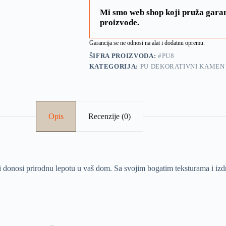
Mi smo web shop koji pruža garan
proizvode.
Garancija se ne odnosi na alat i dodatnu opremu.
ŠIFRA PROIZVODA:
#PU8
KATEGORIJA:
PU DEKORATIVNI KAMEN
Opis
Recenzije (0)
 donosi prirodnu lepotu u vaš dom. Sa svojim bogatim teksturama i izdrž