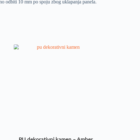
ebno odbiti 10 mm po spoju zbog uklapanja panela.
PU dekorativni kamen – Amber