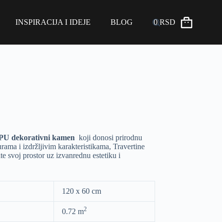
INSPIRACIJA I IDEJE
BLOG
0
RSD
PU
dekorativni kamen
koji donosi prirodnu
rama i izdržljivim karakteristikama, Travertine
te svoj prostor uz izvanrednu estetiku i
120 x 60 cm
2
0.72 m