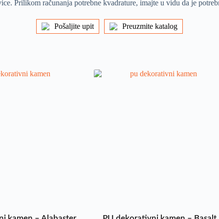
ice. Prilikom računanja potrebne kvadrature, imajte u vidu da je potr
Pošaljite upit
Preuzmite katalog
ni kamen – Alabaster
PU dekorativni kamen – Basalt