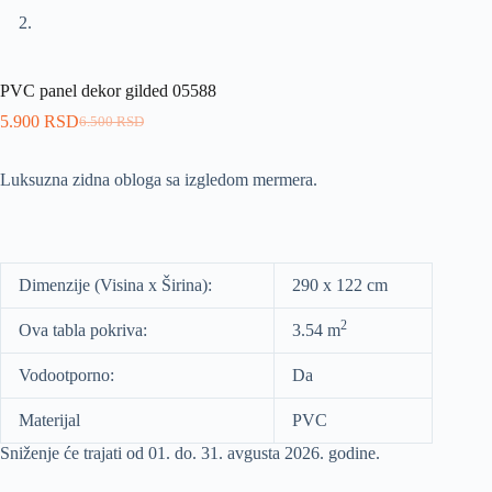
PVC panel dekor gilded 05588
5.900
RSD
6.500
RSD
Luksuzna zidna obloga sa izgledom mermera.
Dimenzije (Visina x Širina):
290 x 122 cm
2
Ova tabla pokriva:
3.54 m
Vodootporno:
Da
Materijal
PVC
Sniženje će trajati od 01. do. 31. avgusta 2026. godine.