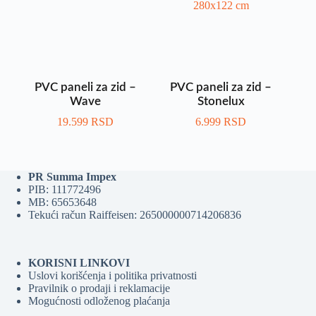
PVC paneli za zid –
PVC paneli za zid –
Wave
Stonelux
19.599
RSD
6.999
RSD
PR Summa Impex
PIB: 111772496
MB: 65653648
Tekući račun Raiffeisen: 265000000714206836
KORISNI LINKOVI
Uslovi korišćenja i politika privatnosti
Pravilnik o prodaji i reklamacije
Mogućnosti odloženog plaćanja