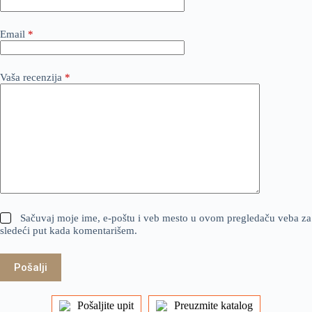
Email
*
Vaša recenzija
*
Sačuvaj moje ime, e-poštu i veb mesto u ovom pregledaču veba za
sledeći put kada komentarišem.
Pošalji
Pošaljite upit
Preuzmite katalog