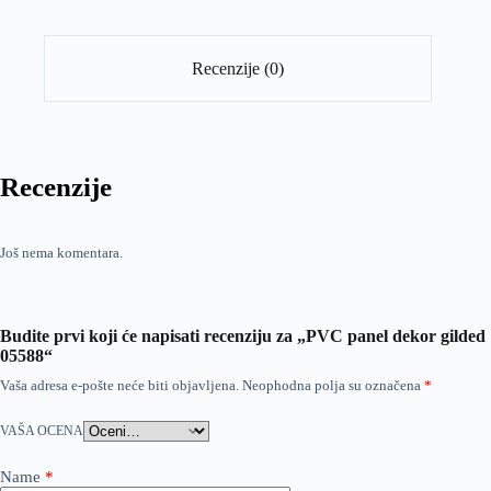
Recenzije (0)
Recenzije
Još nema komentara.
Budite prvi koji će napisati recenziju za „PVC panel dekor gilded
05588“
Vaša adresa e-pošte neće biti objavljena.
Neophodna polja su označena
*
VAŠA OCENA
Name
*