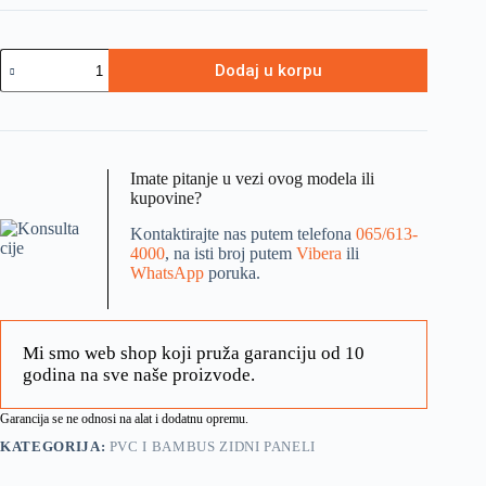
Dodaj u korpu
Imate pitanje u vezi ovog modela ili
kupovine?
Kontaktirajte nas putem telefona
065/613-
4000
, na isti broj putem
Vibera
ili
WhatsApp
poruka.
Mi smo web shop koji pruža garanciju od 10
godina na sve naše proizvode.
Garancija se ne odnosi na alat i dodatnu opremu.
KATEGORIJA:
PVC I BAMBUS ZIDNI PANELI