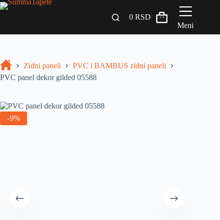
0
RSD
Meni
Zidni paneli
Zidni paneli
PVC i BAMBUS zidni paneli
Drveni Pregradni Zidovi i Police
PVC panel dekor gilded 05588
3D Samolepljive tapete
Građevinski materijali
-9%
INSPIRACIJA I IDEJE
BLOG
+381 65 558 4000