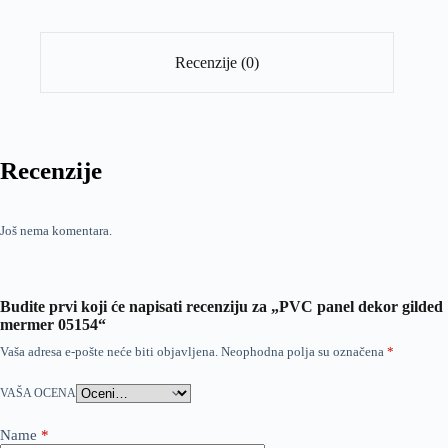
Recenzije (0)
Recenzije
Još nema komentara.
Budite prvi koji će napisati recenziju za „PVC panel dekor gilded
mermer 05154“
Vaša adresa e-pošte neće biti objavljena.
Neophodna polja su označena
*
VAŠA OCENA
Name
*