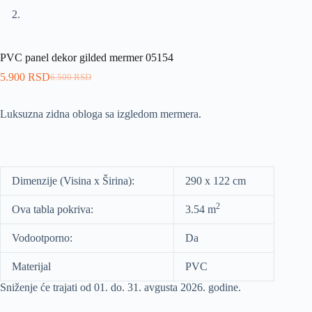
PVC panel dekor gilded mermer 05154
5.900
RSD
6.500
RSD
Luksuzna zidna obloga sa izgledom mermera.
Dimenzije (Visina x Širina):
290 x 122 cm
2
Ova tabla pokriva:
3.54 m
Vodootporno:
Da
Materijal
PVC
Sniženje će trajati od 01. do. 31. avgusta 2026. godine.