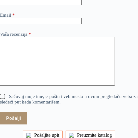
Email
*
Vaša recenzija
*
Sačuvaj moje ime, e-poštu i veb mesto u ovom pregledaču veba za
sledeći put kada komentarišem.
Pošalji
Pošaljite upit
Preuzmite katalog