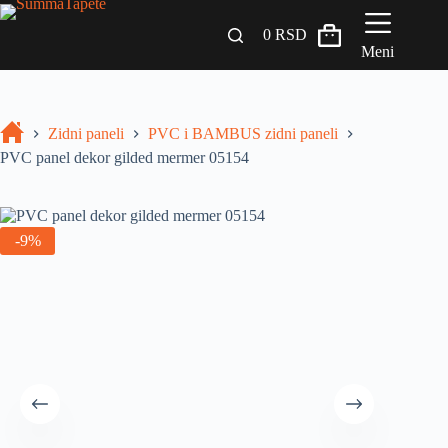
0
RSD
Meni
Zidni paneli
Zidni paneli
PVC i BAMBUS zidni paneli
Drveni Pregradni Zidovi i Police
PVC panel dekor gilded mermer 05154
3D Samolepljive tapete
Građevinski materijali
-9%
INSPIRACIJA I IDEJE
BLOG
+381 65 558 4000