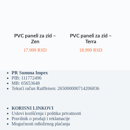
PVC paneli za zid –
PVC paneli za zid –
Zen
Terra
17.999
RSD
18.999
RSD
PR Summa Impex
PIB: 111772496
MB: 65653648
Tekući račun Raiffeisen: 265000000714206836
KORISNI LINKOVI
Uslovi korišćenja i politika privatnosti
Pravilnik o prodaji i reklamacije
Mogućnosti odloženog plaćanja