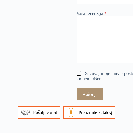
Vaša recenzija
*
Sačuvaj moje ime, e-pošt
komentarišem.
Pošalji
Pošaljite upit
Preuzmite katalog