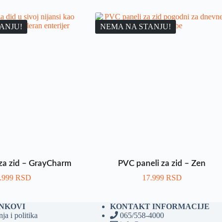
ANJU!
NEMA NA STANJU!
za zid – GrayCharm
PVC paneli za zid – Zen
.999
RSD
17.999
RSD
INKOVI
KONTAKT INFORMACIJE
ja i politika
065/558-4000