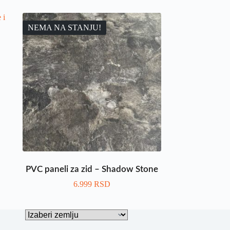
NEMA NA STANJU!
PVC paneli za zid – Shadow Stone
6.999
RSD