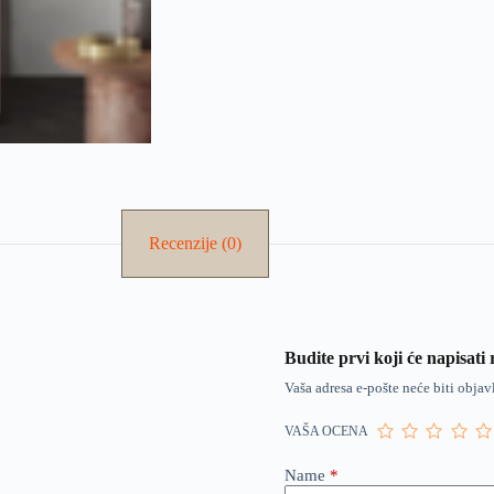
Recenzije (0)
Budite prvi koji će napisa
Vaša adresa e-pošte neće biti objav
VAŠA OCENA
Name
*