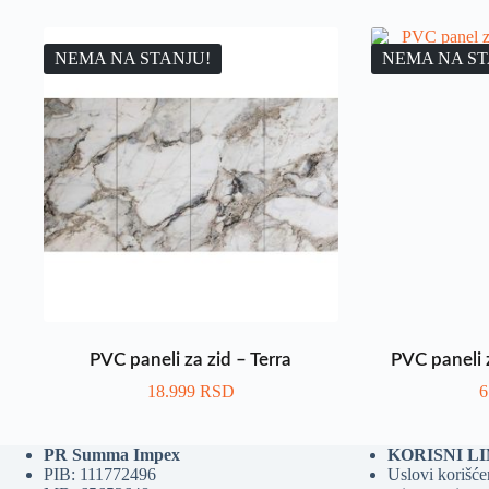
NEMA NA STANJU!
NEMA NA ST
PVC paneli za zid – Terra
PVC paneli 
18.999
RSD
6
PR Summa Impex
KORISNI L
PIB: 111772496
Uslovi korišćen