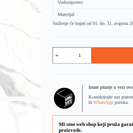
Vodootporno:
Materijal
Sniženje će trajati od 01. do. 31. avgusta 
Imate pitanje u vezi ov
Kontaktirajte nas putem
ili
WhatsApp
poruka.
Mi smo web shop koji pruža garan
proizvode.