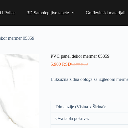
 i Police
3D Samolepljive tapete
Građevinski materijali
ekor mermer 05359
PVC panel dekor mermer 05359
5.900
RSD
6.500
RSD
Luksuzna zidna obloga sa izgledom merme
Dimenzije (Visina x Širina):
Ova tabla pokriva: