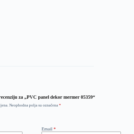
ti recenziju za „PVC panel dekor mermer 05359“
ljena.
Neophodna polja su označena
*
Email
*