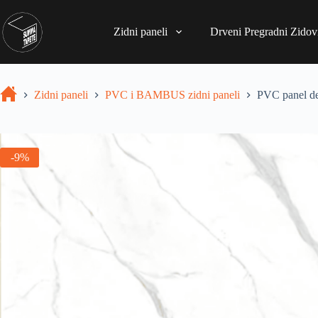
Zidni paneli
Drveni Pregradni Zidovi
Zidni paneli
PVC i BAMBUS zidni paneli
PVC panel d
-9%