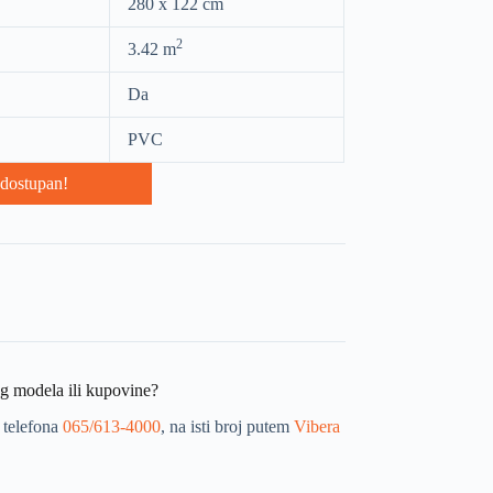
280 x 122 cm
2
3.42 m
Da
PVC
dostupan!
og modela ili kupovine?
 telefona
065/613-4000
, na isti broj putem
Vibera