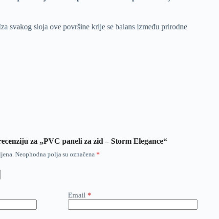
za svakog sloja ove površine krije se balans između prirodne
i recenziju za „PVC paneli za zid – Storm Elegance“
ljena.
Neophodna polja su označena
*
Email
*