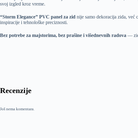
svoj izgled kroz vreme.
“Storm Elegance” PVC panel za zid
nije samo dekoracija zida, već 
inspiracije i tehnološke preciznosti.
Bez potrebe za majstorima, bez prašine i višednevnih radova
— zid
Recenzije
Još nema komentara.