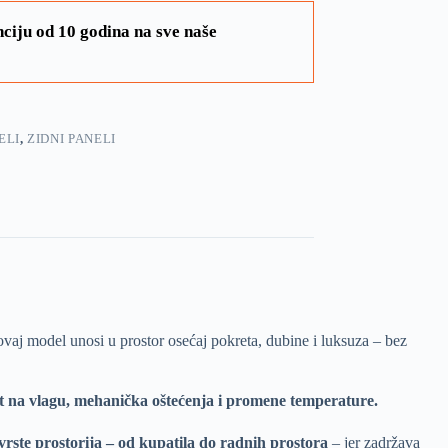
ciju od 10 godina na sve naše
ELI
,
ZIDNI PANELI
ovaj model unosi u prostor osećaj pokreta, dubine i luksuza – bez
t na vlagu, mehanička oštećenja i promene temperature.
vrste prostorija – od kupatila do radnih prostora
– jer zadržava