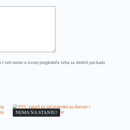
u i veb mesto u ovom pregledaču veba za sledeći put kada
NEMA NA STANJU!