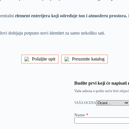
centralni
element enterijera koji određuje ton i atmosferu prostora.
I
ovi dobijaju potpuno novi identitet za samo nekoliko sati.
Pošaljite upit
Preuzmite katalog
Budite prvi koji će napisat
Vaša adresa e-pošte neće biti objav
VAŠA OCENA
Name
*