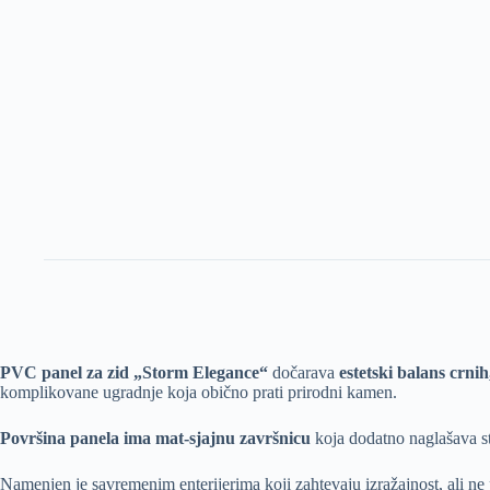
PVC panel za zid „Storm Elegance“
dočarava
estetski balans crnih, 
komplikovane ugradnje koja obično prati prirodni kamen.
Površina panela ima mat-sjajnu završnicu
koja dodatno naglašava s
Namenjen je savremenim enterijerima koji zahtevaju izražajnost, ali n