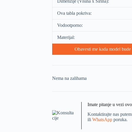
Dimenzije (Visina x Širina):
Ova tabla pokriva:
Vodootporno:
Materijal:
Obavesti me kada model bude 
Nema na zalihama
Imate pitanje u vezi ov
Kontaktirajte nas putem
ili
WhatsApp
poruka.