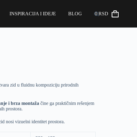
INSPIRACIJA I IDEJE
BLOG
0
RSD
vara zid u fluidnu kompoziciju prirodnih
anje i brza montaža
čine ga praktičnim rešenjem
nih prostora.
id nosi vizuelni identitet prostora.