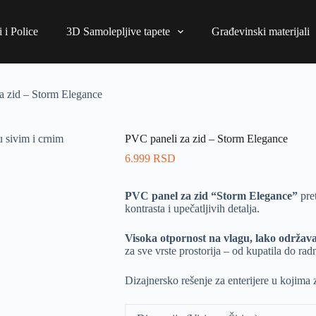
 i Police
3D Samolepljive tapete
Građevinski materijali
a zid – Storm Elegance
PVC paneli za zid – Storm Elegance
6.999
RSD
PVC panel za zid “Storm Elegance”
pret
kontrasta i upečatljivih detalja.
Visoka otpornost na vlagu, lako održav
za sve vrste prostorija – od kupatila do rad
Dizajnersko rešenje za enterijere u kojima z