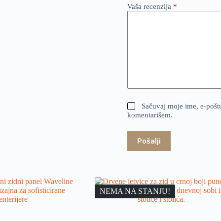
Vaša recenzija
*
Sačuvaj moje ime, e-pošt
komentarišem.
Pošalji
NEMA NA STANJU!