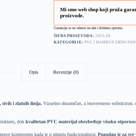
Mi smo web shop koji pruža garan
proizvode.
Garancija se ne odnosi na alat i dodatnu opremu.
ŠIFRA PROIZVODA:
2025-29
KATEGORIJE:
PVC I BAMBUS ZIDNI PAN
Opis
Recenzije (0)
sivih i zlatnih linija.
Vizuelno dinamičan, a istovremeno sofisticiran, 
trukturu, dok
kvalitetan PVC materijal obezbeđuje visoku otpornos
e prave kompromis kada je u pitanju funkcionalnost.
Pogodan je za sve 