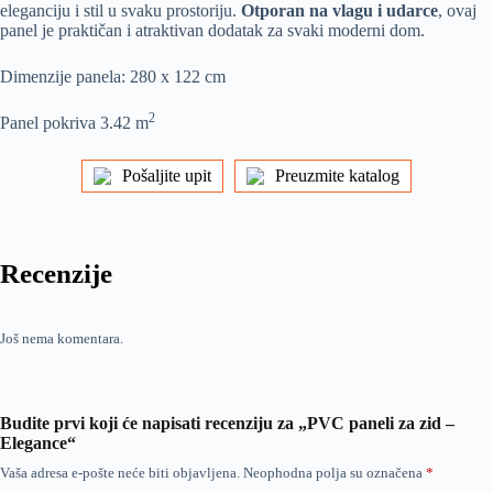
eleganciju i stil u svaku prostoriju.
Otporan na vlagu i udarce
, ovaj
panel je praktičan i atraktivan dodatak za svaki moderni dom.
Dimenzije panela: 280 x 122 cm
2
Panel pokriva 3.42 m
Pošaljite upit
Preuzmite katalog
Recenzije
Još nema komentara.
Budite prvi koji će napisati recenziju za „PVC paneli za zid –
Elegance“
Vaša adresa e-pošte neće biti objavljena.
Neophodna polja su označena
*