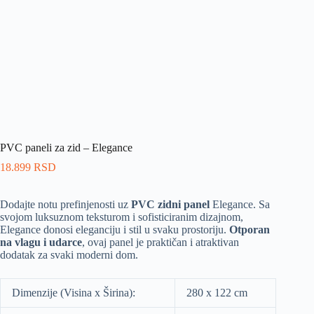
PVC paneli za zid – Elegance
18.899
RSD
Dodajte notu prefinjenosti uz
PVC zidni panel
Elegance. Sa
svojom luksuznom teksturom i sofisticiranim dizajnom,
Elegance donosi eleganciju i stil u svaku prostoriju.
Otporan
na vlagu i udarce
, ovaj panel je praktičan i atraktivan
dodatak za svaki moderni dom.
Dimenzije (Visina x Širina):
280 x 122 cm