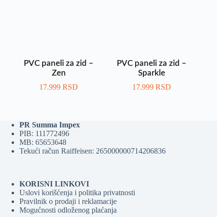
PVC paneli za zid –
PVC paneli za zid –
Zen
Sparkle
17.999
RSD
17.999
RSD
PR Summa Impex
PIB: 111772496
MB: 65653648
Tekući račun Raiffeisen: 265000000714206836
KORISNI LINKOVI
Uslovi korišćenja i politika privatnosti
Pravilnik o prodaji i reklamacije
Mogućnosti odloženog plaćanja