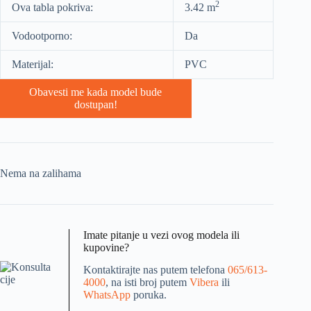
2
Ova tabla pokriva:
3.42 m
Vodootporno:
Da
Materijal:
PVC
Obavesti me kada model bude
dostupan!
Nema na zalihama
Imate pitanje u vezi ovog modela ili
kupovine?
Kontaktirajte nas putem telefona
065/613-
4000
, na isti broj putem
Vibera
ili
WhatsApp
poruka.