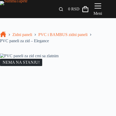
0
RSD
Meni
Zidni paneli
Zidni paneli
PVC i BAMBUS zidni paneli
Drveni Pregradni Zidovi i Police
PVC paneli za zid – Elegance
3D Samolepljive tapete
Građevinski materijali
NEMA NA STANJU!
INSPIRACIJA I IDEJE
BLOG
+381 65 558 4000