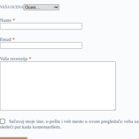
VAŠA OCENA
Name
*
Email
*
Vaša recenzija
*
Sačuvaj moje ime, e-poštu i veb mesto u ovom pregledaču veba za
sledeći put kada komentarišem.