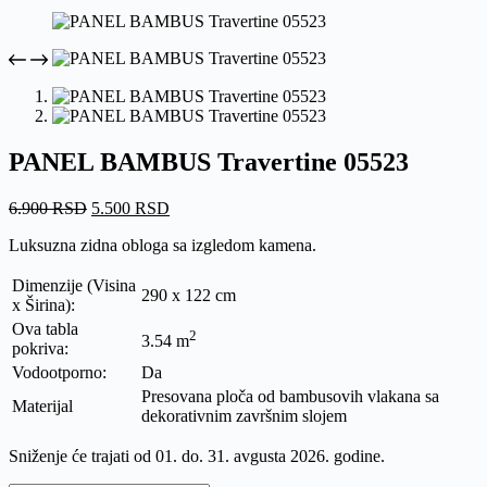
PANEL BAMBUS Travertine 05523
Originalna
Trenutna
6.900
RSD
5.500
RSD
cena
cena
Luksuzna zidna obloga sa izgledom kamena.
je
je:
bila:
5.500 RSD.
Dimenzije (Visina
6.900 RSD.
290 x 122 cm
x Širina):
Ova tabla
2
3.54 m
pokriva:
Vodootporno:
Da
Presovana ploča od bambusovih vlakana sa
Materijal
dekorativnim završnim slojem
Sniženje će trajati od 01. do. 31. avgusta 2026. godine.