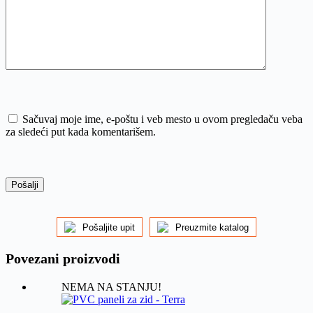
Sačuvaj moje ime, e-poštu i veb mesto u ovom pregledaču veba
za sledeći put kada komentarišem.
Pošalji
Pošaljite upit
Preuzmite katalog
Povezani proizvodi
NEMA NA STANJU!