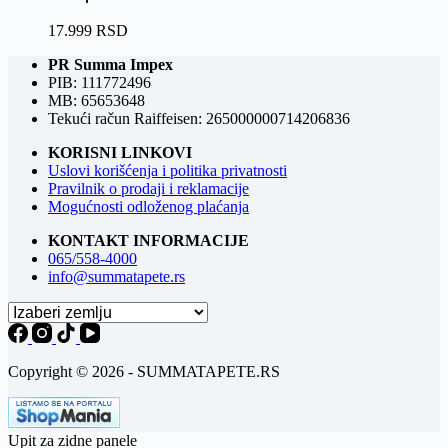
17.999
RSD
PR Summa Impex
PIB: 111772496
MB: 65653648
Tekući račun Raiffeisen: 265000000714206836
KORISNI LINKOVI
Uslovi korišćenja i politika privatnosti
Pravilnik o prodaji i reklamacije
Mogućnosti odloženog plaćanja
KONTAKT INFORMACIJE
065/558-4000
info@summatapete.rs
Copyright © 2026 - SUMMATAPETE.RS
Upit za zidne panele