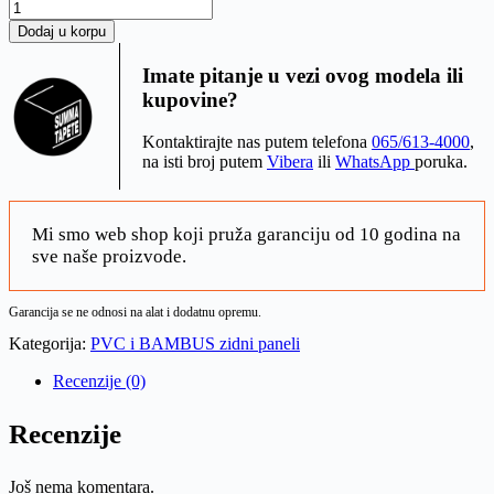
PANEL
BAMBUS
Dodaj u korpu
Travertine
05523
Imate pitanje u vezi ovog modela ili
količina
kupovine?
Kontaktirajte nas putem telefona
065/613-4000
,
na isti broj putem
Vibera
ili
WhatsApp
poruka.
Mi smo web shop koji pruža garanciju od 10 godina na
sve naše proizvode.
Garancija se ne odnosi na alat i dodatnu opremu.
Kategorija:
PVC i BAMBUS zidni paneli
Recenzije (0)
Recenzije
Još nema komentara.