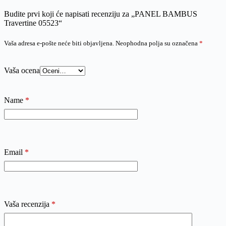
Budite prvi koji će napisati recenziju za „PANEL BAMBUS
Travertine 05523“
Vaša adresa e-pošte neće biti objavljena.
Neophodna polja su označena
*
Vaša ocena
Name
*
Email
*
Vaša recenzija
*