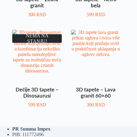
granit
bela
300
RSD
599
RSD
NEMA NA
STANJU!
Dečije 3D tapete –
3D tapete – Lava
Dinosaurusi
granit 60×60
599
RSD
300
RSD
PR Summa Impex
PIB: 111772496