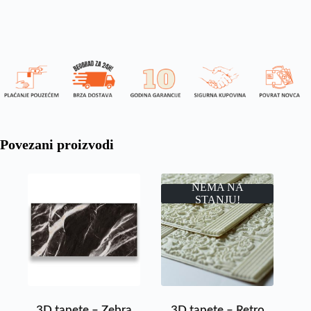
Povezani proizvodi
NEMA NA
STANJU!
3D tapete – Zebra
3D tapete – Retro