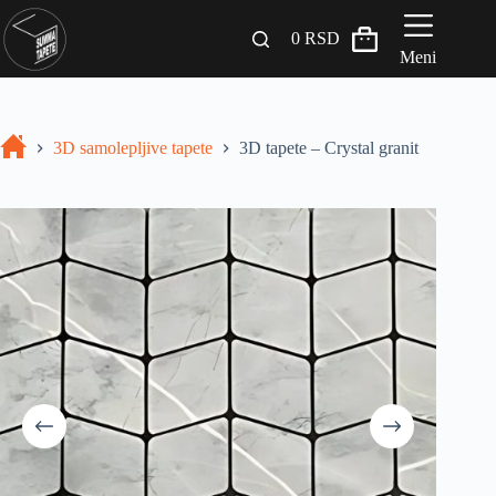
0
RSD
Meni
Zidni paneli
3D samolepljive tapete
3D tapete – Crystal granit
Drveni Pregradni Zidovi i Police
3D Samolepljive tapete
Građevinski materijali
INSPIRACIJA I IDEJE
BLOG
+381 65 558 4000