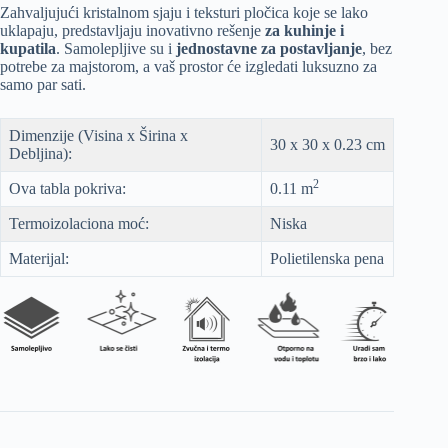
Zahvaljujući kristalnom sjaju i teksturi pločica koje se lako
uklapaju, predstavljaju inovativno rešenje
za kuhinje i
kupatila
. Samolepljive su i
jednostavne za postavljanje
, bez
potrebe za majstorom, a vaš prostor će izgledati luksuzno za
samo par sati.
Dimenzije (Visina x Širina x
30 x 30 x 0.23 cm
Debljina):
2
Ova tabla pokriva:
0.11 m
Termoizolaciona moć:
Niska
Materijal:
Polietilenska pena