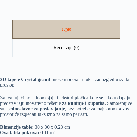
Opis
Recenzije (0)
3D tapete Crystal granit
unose moderan i luksuzan izgled u svaki
prostor.
Zahvaljujući kristalnom sjaju i teksturi pločica koje se lako uklapaju,
predstavljaju inovativno rešenje
za kuhinje i kupatila
. Samolepljive
su i
jednostavne za postavljanje
, bez potrebe za majstorom, a vaš
prostor će izgledati luksuzno za samo par sati.
Dimenzije table:
30 x 30 x 0.23 cm
2
Ova tabla pokriva:
0.11 m