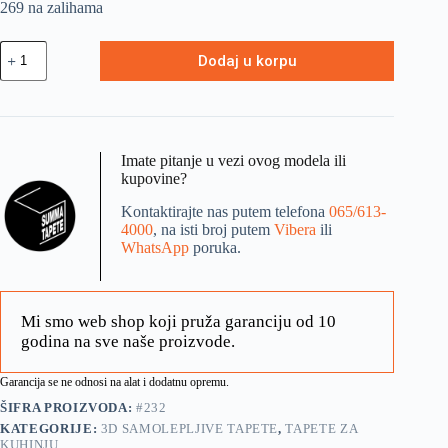
269 na zalihama
Dodaj u korpu
Imate pitanje u vezi ovog modela ili
kupovine?
Kontaktirajte nas putem telefona
065/613-
4000
, na isti broj putem
Vibera
ili
WhatsApp
poruka.
Mi smo web shop koji pruža garanciju od 10
godina na sve naše proizvode.
Garancija se ne odnosi na alat i dodatnu opremu.
ŠIFRA PROIZVODA:
#232
KATEGORIJE:
3D SAMOLEPLJIVE TAPETE
,
TAPETE ZA
KUHINJU