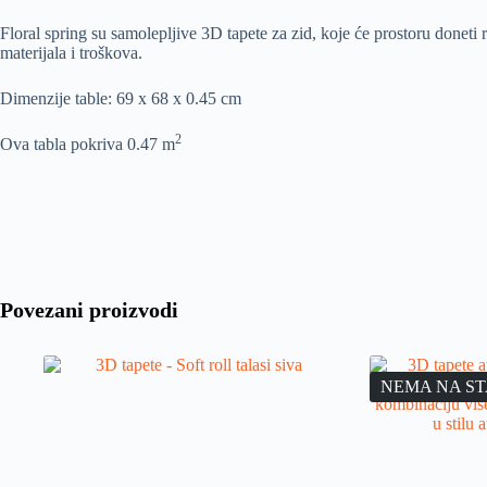
Floral spring su samolepljive 3D tapete za zid, koje će prostoru doneti r
materijala i troškova.
Dimenzije table: 69 x 68 x 0.45 cm
2
Ova tabla pokriva 0.47 m
Povezani proizvodi
NEMA NA ST