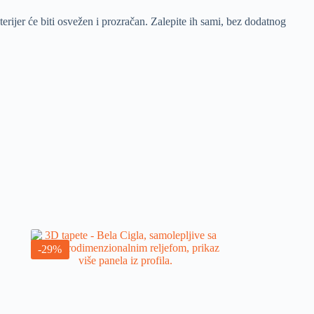
terijer će biti osvežen i prozračan. Zalepite ih sami, bez dodatnog
-29%