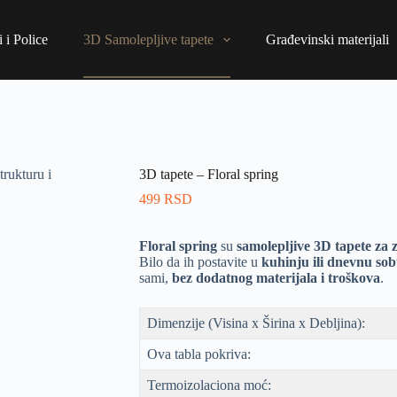
 i Police
3D Samolepljive tapete
Građevinski materijali
3D tapete – Floral spring
499
RSD
Floral spring
su
samolepljive 3D tapete za 
Bilo da ih postavite u
kuhinju ili dnevnu so
sami,
bez dodatnog materijala i troškova
.
Dimenzije (Visina x Širina x Debljina):
Ova tabla pokriva:
Termoizolaciona moć: