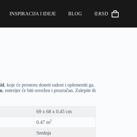
INSPIRACIJA I IDEJE
BLOG
0
RSD
zid
, koje će prostoru doneti radost i oplemeniti ga.
bu
, enterijer će biti osvežen i prozračan. Zalepite ih
69 x 68 x 0.45 cm
2
0.47 m
Srednja