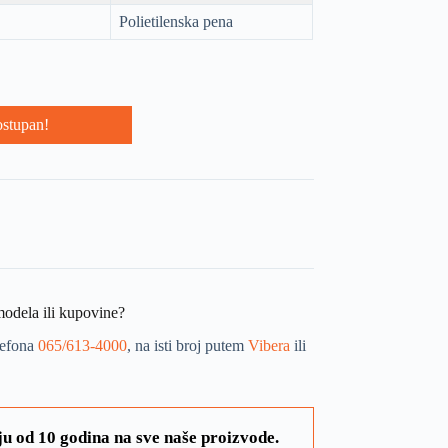
Polietilenska pena
ostupan!
modela ili kupovine?
lefona
065/613-4000
, na isti broj putem
Vibera
ili
u od 10 godina na sve naše proizvode.