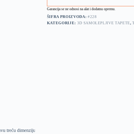
Garancija se ne odnosi na alat i dodatnu opremu.
ŠIFRA PROIZVODA:
#228
KATEGORIJE:
3D SAMOLEPLJIVE TAPETE
,