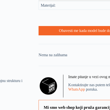
Materijal:
Obavesti me kada model bude d
Nema na zalihama
Imate pitanje u vezi ovog 
Kontaktirajte nas putem te
WhatsApp
poruka.
Mi smo web shop koji pruža garancij