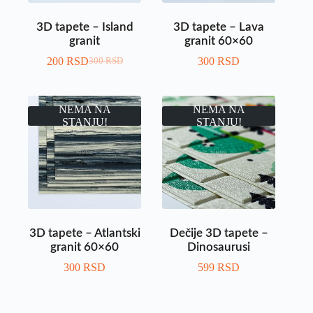
3D tapete – Island
3D tapete – Lava
granit
granit 60×60
200
RSD
300
RSD
300
RSD
NEMA NA
NEMA NA
STANJU!
STANJU!
3D tapete – Atlantski
Dečije 3D tapete –
granit 60×60
Dinosaurusi
300
RSD
599
RSD