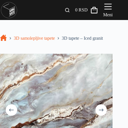
0
RSD
Meni
Zidni paneli
3D samolepljive tapete
3D tapete – Iced granit
Drveni Pregradni Zidovi i Police
3D Samolepljive tapete
Građevinski materijali
INSPIRACIJA I IDEJE
BLOG
+381 65 558 4000