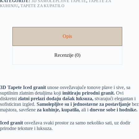
KATEGORIJE:
3D SAMOLEPLJIVE TAPETE
,
TAPETE ZA
KUHINJU
,
TAPETE ZA KUPATILO
Opis
Recenzije (0)
3D Tapete Iced granit
unose osvežavajuće tonove plave i sive, sa
suptilnim zlatnim detaljima koji
imitiraju prirodni granit.
Ovi
diskretni
zlatni prelazi dodaju dašak luksuza,
stvarajući elegantan i
sofisticiran izgled.
Samolepljive su i jednostavne za postavljanje
bez
majstora, savršene
za kuhinje, kupatila,
ali i
dnevne sobe i hodnike.
Iced granit
osvežava svaki prostor za samo nekoliko sati, uz dodir
prirodne teksture i luksuza.