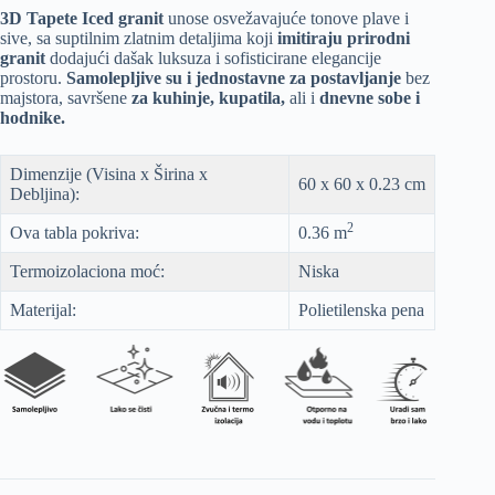
3D Tapete Iced granit
unose osvežavajuće tonove plave i
sive, sa suptilnim zlatnim detaljima koji
imitiraju prirodni
granit
dodajući dašak luksuza i sofisticirane elegancije
prostoru.
Samolepljive su i jednostavne za postavljanje
bez
majstora, savršene
za kuhinje, kupatila,
ali i
dnevne sobe i
hodnike.
Dimenzije (Visina x Širina x
60 x 60 x 0.23 cm
Debljina):
2
Ova tabla pokriva:
0.36 m
Termoizolaciona moć:
Niska
Materijal:
Polietilenska pena