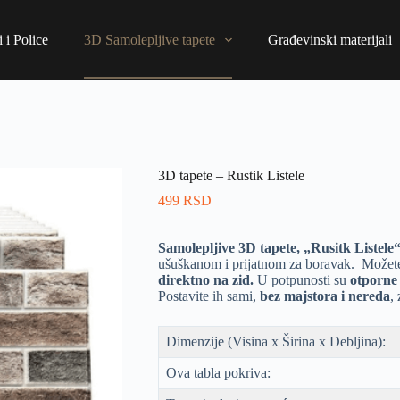
 i Police
3D Samolepljive tapete
Građevinski materijali
3D tapete – Rustik Listele
499
RSD
Samolepljive 3D tapete, „Rusitk Listele
ušuškanom i prijatnom za boravak. Možete
direktno na zid.
U potpunosti su
otporne 
Postavite ih sami,
bez majstora i nereda
,
Dimenzije (Visina x Širina x Debljina):
Ova tabla pokriva: