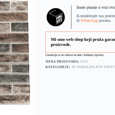
Imate pitanje u vezi ov
Kontaktirajte nas putem
ili
WhatsApp
poruka.
Mi smo web shop koji pruža garan
proizvode.
Garancija se ne odnosi na alat i dodatnu opremu.
ŠIFRA PROIZVODA:
#223
KATEGORIJE:
3D SAMOLEPLJIVE TAPET