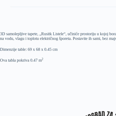
3D samolepljive tapete, „Rusitk Listele“, učiniće prostoriju u kojoj bo
na vodu, vlagu i toplotu električnog šporeta. Postavite ih sami, bez majs
Dimenzije table: 69 x 68 x 0.45 cm
2
Ova tabla pokriva 0.47 m