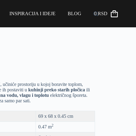
INSPIRACIJA I IDEJE
BLOG
0
RSD
“
, učiniće prostoriju u kojoj boravite toplom,
 ih postaviti u
kuhinji preko starih pločica
ili
na vodu, vlagu i toplotu
električnog šporeta.
 za samo par sati.
69 x 68 x 0.45 cm
2
0.47 m