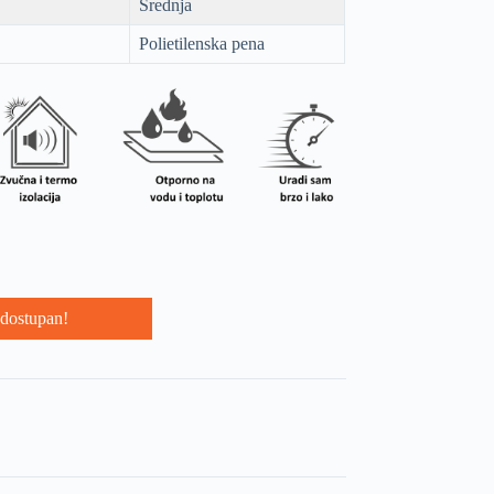
Srednja
Polietilenska pena
dostupan!