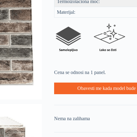
Termoizolaciona moć:
Materijal:
Cena se odnosi na 1 panel.
Obavesti me kada model bude 
Nema na zalihama