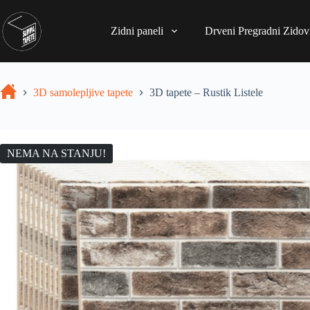
Zidni paneli
Drveni Pregradni Zidovi
3D samolepljive tapete
3D tapete – Rustik Listele
NEMA NA STANJU!