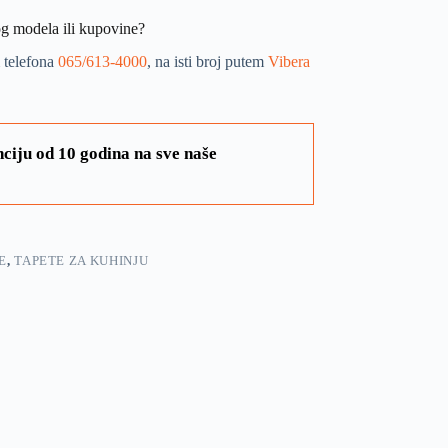
og modela ili kupovine?
 telefona
065/613-4000
, na isti broj putem
Vibera
ciju od 10 godina na sve naše
E
,
TAPETE ZA KUHINJU