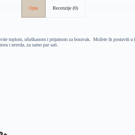
Opis
Recenzije (0)
ravite toplom, ušuškanom i prijatnom za boravak. Možete ih postaviti u k
tora i nereda, za samo par sati.