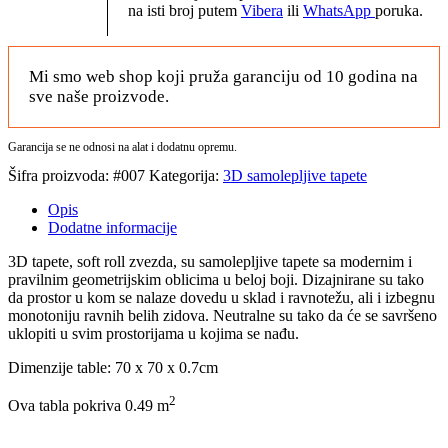
na isti broj putem
Vibera
ili
WhatsApp
poruka.
Mi smo web shop koji pruža garanciju od 10 godina na
sve naše proizvode.
Garancija se ne odnosi na alat i dodatnu opremu.
Šifra proizvoda:
#007
Kategorija:
3D samolepljive tapete
Opis
Dodatne informacije
3D tapete, soft roll zvezda, su samolepljive tapete sa modernim i
pravilnim geometrijskim oblicima u beloj boji. Dizajnirane su tako
da prostor u kom se nalaze dovedu u sklad i ravnotežu, ali i izbegnu
monotoniju ravnih belih zidova. Neutralne su tako da će se savršeno
uklopiti u svim prostorijama u kojima se nađu.
Dimenzije table: 70 x 70 x 0.7cm
2
Ova tabla pokriva 0.49 m