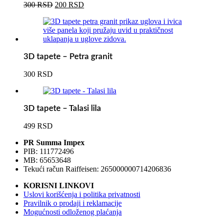
Originalna
Trenutna
300
RSD
200
RSD
cena
cena
je
je:
bila:
200 RSD.
300 RSD.
3D tapete – Petra granit
300
RSD
3D tapete – Talasi lila
499
RSD
PR Summa Impex
PIB: 111772496
MB: 65653648
Tekući račun Raiffeisen: 265000000714206836
KORISNI LINKOVI
Uslovi korišćenja i politika privatnosti
Pravilnik o prodaji i reklamacije
Mogućnosti odloženog plaćanja