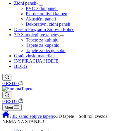
Zidni paneli
PVC zidni paneli
PU dekorativni kamen
Akustični paneli
Dekorativni zidni paneli
Drveni Pregradni Zidovi i Police
3D Samolepljive tapete
Tapete za kuhinju
Tapete za kupatilo
Tapete za dečiju sobu
Građevinski materijali
INSPIRACIJA I IDEJE
BLOG
Shopping
0
RSD
0
cart
Shopping
0
RSD
0
cart
Meni
3D samolepljive tapete
3D tapete – Soft roll zvezda
NEMA NA STANJU!