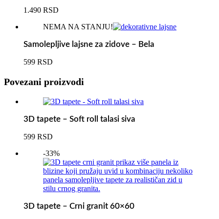
1.490
RSD
NEMA NA STANJU!
Samolepljive lajsne za zidove – Bela
599
RSD
Povezani proizvodi
3D tapete – Soft roll talasi siva
599
RSD
-33%
3D tapete – Crni granit 60×60