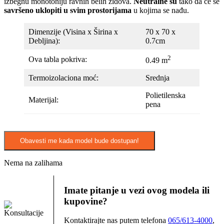
izbegnu monotoniju ravnih belih zidova.
Neutralne su
tako da će se
savršeno uklopiti u svim prostorijama
u kojima se nađu.
Dimenzije (Visina x Širina x
70 x 70 x
Debljina):
0.7cm
2
Ova tabla pokriva:
0.49 m
Termoizolaciona moć:
Srednja
Polietilenska
Materijal:
pena
Obavesti me kada model bude dostupan!
Nema na zalihama
Imate pitanje u vezi ovog modela ili
kupovine?
Kontaktirajte nas putem telefona
065/613-4000
,