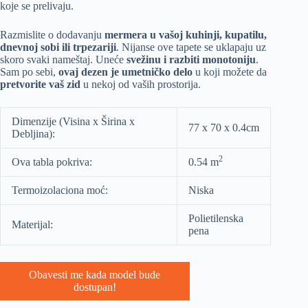
koje se prelivaju.
Razmislite o dodavanju
mermera u vašoj kuhinji, kupatilu,
dnevnoj sobi ili trpezariji
. Nijanse ove tapete se uklapaju uz
skoro svaki nameštaj. Uneće
svežinu i razbiti monotoniju
.
Sam po sebi,
ovaj dezen je umetničko delo
u koji možete da
pretvorite vaš zid
u nekoj od vaših prostorija.
Dimenzije (Visina x Širina x
77 x 70 x 0.4cm
Debljina):
2
Ova tabla pokriva:
0.54 m
Termoizolaciona moć:
Niska
Polietilenska
Materijal:
pena
Obavesti me kada model bude
dostupan!