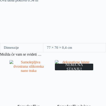
Ova tabla pokriva 0.54 m
Dimenzije
77 × 70 × 0,4 cm
Možda će vam se svideti …
NEMA NA
STANJU!