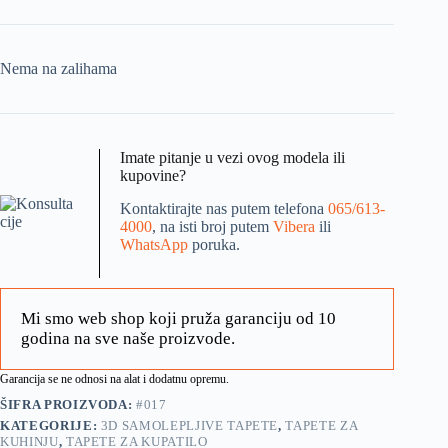
Nema na zalihama
Imate pitanje u vezi ovog modela ili
kupovine?
Kontaktirajte nas putem telefona
065/613-
4000
, na isti broj putem
Vibera
ili
WhatsApp
poruka.
Mi smo web shop koji pruža garanciju od 10
godina na sve naše proizvode.
Garancija se ne odnosi na alat i dodatnu opremu.
ŠIFRA PROIZVODA:
#017
KATEGORIJE:
3D SAMOLEPLJIVE TAPETE
,
TAPETE ZA
KUHINJU
,
TAPETE ZA KUPATILO