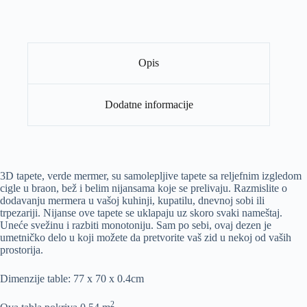
Opis
Dodatne informacije
3D tapete, verde mermer, su samolepljive tapete sa reljefnim izgledom
cigle u braon, bež i belim nijansama koje se prelivaju. Razmislite o
dodavanju mermera u vašoj kuhinji, kupatilu, dnevnoj sobi ili
trpezariji. Nijanse ove tapete se uklapaju uz skoro svaki nameštaj.
Uneće svežinu i razbiti monotoniju. Sam po sebi, ovaj dezen je
umetničko delo u koji možete da pretvorite vaš zid u nekoj od vaših
prostorija.
Dimenzije table: 77 x 70 x 0.4cm
2