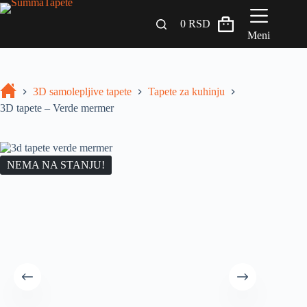
0
RSD
Meni
Zidni paneli
3D samolepljive tapete
Tapete za kuhinju
Drveni Pregradni Zidovi i Police
3D tapete – Verde mermer
3D Samolepljive tapete
Građevinski materijali
NEMA NA STANJU!
INSPIRACIJA I IDEJE
BLOG
+381 65 558 4000