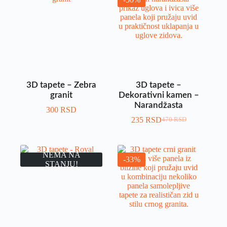
3D tapete – Zebra
3D tapete –
granit
Dekorativni kamen –
Narandžasta
300
RSD
235
RSD
470
RSD
NEMA NA
-33%
STANJU!