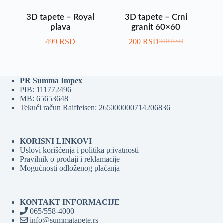
3D tapete – Royal
3D tapete – Crni
plava
granit 60×60
499
RSD
200
RSD
300
RSD
PR Summa Impex
PIB: 111772496
MB: 65653648
Tekući račun Raiffeisen: 265000000714206836
KORISNI LINKOVI
Uslovi korišćenja i politika privatnosti
Pravilnik o prodaji i reklamacije
Mogućnosti odloženog plaćanja
KONTAKT INFORMACIJE
065/558-4000
info@summatapete.rs