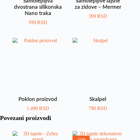
Samolepljiva
Samolepljive lajsne
dvostrana silikonska
za zidove – Mermer
Nano traka
399
RSD
599
RSD
Poklon proizvod
Skalpel
1.490
RSD
790
RSD
Povezani proizvodi
-50%