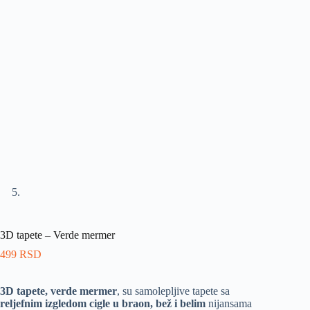
3D tapete – Verde mermer
499
RSD
3D tapete, verde mermer
, su samolepljive tapete sa
reljefnim izgledom cigle u braon, bež i belim
nijansama