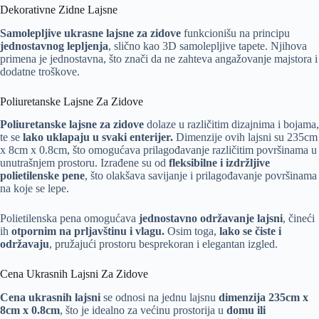
Dekorativne Zidne Lajsne
Samolepljive ukrasne lajsne za zidove
funkcionišu na principu
jednostavnog lepljenja
, slično kao 3D samolepljive tapete. Njihova
primena je jednostavna, što znači da ne zahteva angažovanje majstora i
dodatne troškove.
Poliuretanske Lajsne Za Zidove
Poliuretanske lajsne za zidove
dolaze u različitim dizajnima i bojama,
te se
lako uklapaju u svaki enterijer.
Dimenzije ovih lajsni su 235cm
x 8cm x 0.8cm, što omogućava prilagođavanje različitim površinama u
unutrašnjem prostoru. Izrađene su od
fleksibilne i izdržljive
polietilenske pene
, što olakšava savijanje i prilagođavanje površinama
na koje se lepe.
Polietilenska pena omogućava
jednostavno održavanje lajsni
, čineći
ih
otpornim na prljavštinu i vlagu.
Osim toga,
lako se čiste i
održavaju
, pružajući prostoru besprekoran i elegantan izgled.
Cena Ukrasnih Lajsni Za Zidove
Cena ukrasnih lajsni
se odnosi na jednu lajsnu
dimenzija 235cm x
8cm x 0.8cm
, što je idealno za većinu prostorija u
domu ili