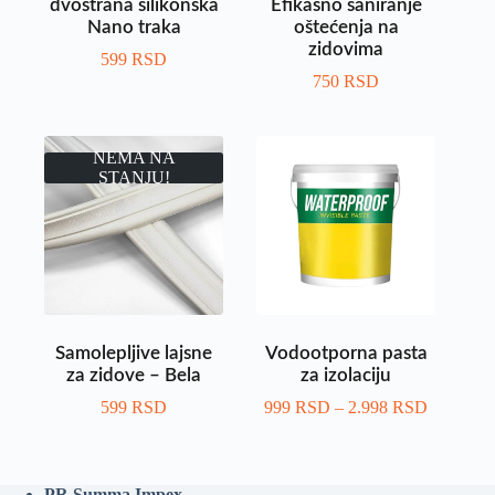
dvostrana silikonska
Efikasno saniranje
Nano traka
oštećenja na
zidovima
599
RSD
750
RSD
NEMA NA
STANJU!
Samolepljive lajsne
Vodootporna pasta
za zidove – Bela
za izolaciju
599
RSD
999
RSD
–
2.998
RSD
PR Summa Impex