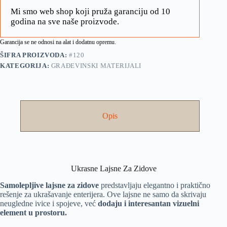
Mi smo web shop koji pruža garanciju od 10
godina na sve naše proizvode.
Garancija se ne odnosi na alat i dodatnu opremu.
ŠIFRA PROIZVODA:
#120
KATEGORIJA:
GRAĐEVINSKI MATERIJALI
Opis
Ukrasne Lajsne Za Zidove
Samolepljive lajsne za zidove
predstavljaju elegantno i praktično
rešenje za ukrašavanje enterijera. Ove lajsne ne samo da skrivaju
neugledne ivice i spojeve, već
dodaju i interesantan vizuelni
element u prostoru.