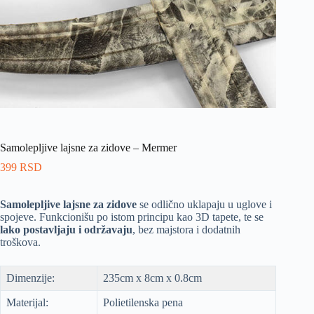
Samolepljive lajsne za zidove – Mermer
399
RSD
Samolepljive lajsne za zidove
se odlično uklapaju u uglove i
spojeve. Funkcionišu po istom principu kao 3D tapete, te se
lako postavljaju i održavaju
, bez majstora i dodatnih
troškova.
Dimenzije:
235cm x 8cm x 0.8cm
Materijal:
Polietilenska pena