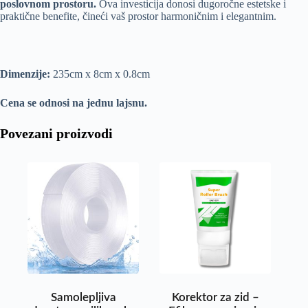
poslovnom prostoru.
Ova investicija donosi dugoročne estetske i
praktične benefite, čineći vaš prostor harmoničnim i elegantnim.
Dimenzije:
235cm x 8cm x 0.8cm
Cena se odnosi na jednu lajsnu.
Povezani proizvodi
Samolepljiva
Korektor za zid –