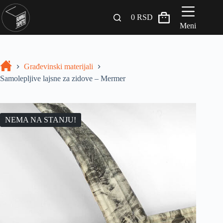
0
RSD
Meni
Zidni paneli
Građevinski materijali
Drveni Pregradni Zidovi i Police
Samolepljive lajsne za zidove – Mermer
3D Samolepljive tapete
Građevinski materijali
NEMA NA STANJU!
INSPIRACIJA I IDEJE
BLOG
+381 65 558 4000