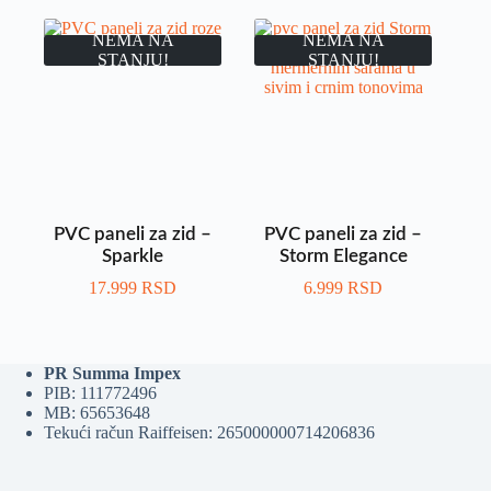
NEMA NA
NEMA NA
STANJU!
STANJU!
PVC paneli za zid –
PVC paneli za zid –
Sparkle
Storm Elegance
17.999
RSD
6.999
RSD
PR Summa Impex
PIB: 111772496
MB: 65653648
Tekući račun Raiffeisen: 265000000714206836