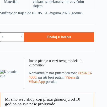
Materijal
vlakana sa dekorativnim završnim
slojem
Sniženje će trajati od 01. do. 31. avgusta 2026. godine.
Dodaj u korpu
Imate pitanje u vezi ovog modela ili
kupovine?
Kontaktirajte nas putem telefona
065/613-
4000
, na isti broj putem
Vibera
ili
WhatsApp
poruka.
Mi smo web shop koji pruža garanciju od 10
godina na sve naše proizvode.