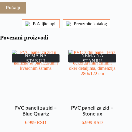
Pošalji
Pošaljite upit
Preuzmite katalog
Povezani proizvodi
NEMA NA
NEMA NA
STANJU!
STANJU!
PVC paneli za zid –
PVC paneli za zid –
Blue Quartz
Stonelux
6.999
RSD
6.999
RSD