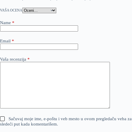
VAŠA OCENA
Name
*
Email
*
Vaša recenzija
*
Sačuvaj moje ime, e-poštu i veb mesto u ovom pregledaču veba za
sledeći put kada komentarišem.