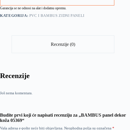
Garancija se ne odnosi na alat i dodatnu opremu.
KATEGORIJA:
PVC I BAMBUS ZIDNI PANELI
Recenzije (0)
Recenzije
Još nema komentara.
Budite prvi koji će napisati recenziju za „BAMBUS panel dekor
koža 05369“
Vaša adresa e-pošte neće biti objavljena.
Neophodna polja su označena
*