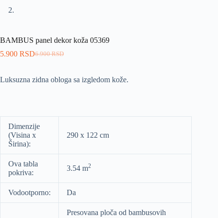
BAMBUS panel dekor koža 05369
5.900
RSD
6.900
RSD
Luksuzna zidna obloga sa izgledom kože.
Dimenzije
(Visina x
290 x 122 cm
Širina):
Ova tabla
2
3.54 m
pokriva:
Vodootporno:
Da
Presovana ploča od bambusovih