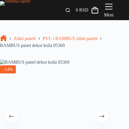
0
RSD
Meni
Zidni paneli
Zidni paneli
PVC i BAMBUS zidni paneli
Drveni Pregradni Zidovi i Police
BAMBUS panel dekor koža 05369
3D Samolepljive tapete
Građevinski materijali
-14%
INSPIRACIJA I IDEJE
BLOG
+381 65 558 4000