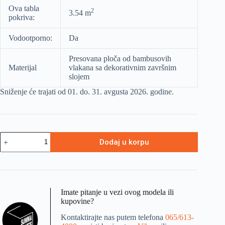
Ova tabla
2
3.54 m
pokriva:
Vodootporno:
Da
Presovana ploča od bambusovih
Materijal
vlakana sa dekorativnim završnim
slojem
Sniženje će trajati od 01. do. 31. avgusta 2026. godine.
Dodaj u korpu
Imate pitanje u vezi ovog modela ili
kupovine?
Kontaktirajte nas putem telefona
065/613-