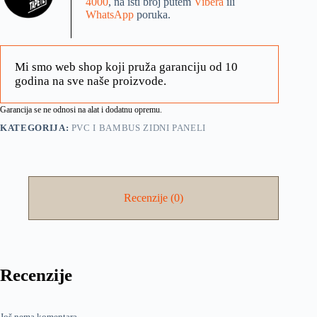
4000
, na isti broj putem
Vibera
ili
WhatsApp
poruka.
Mi smo web shop koji pruža garanciju od 10
godina na sve naše proizvode.
Garancija se ne odnosi na alat i dodatnu opremu.
KATEGORIJA:
PVC I BAMBUS ZIDNI PANELI
Recenzije (0)
Recenzije
Još nema komentara.