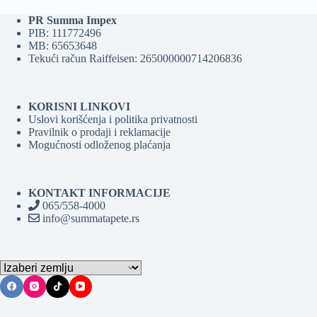
PR Summa Impex
PIB: 111772496
MB: 65653648
Tekući račun Raiffeisen: 265000000714206836
KORISNI LINKOVI
Uslovi korišćenja i politika privatnosti
Pravilnik o prodaji i reklamacije
Mogućnosti odloženog plaćanja
KONTAKT INFORMACIJE
065/558-4000
info@summatapete.rs