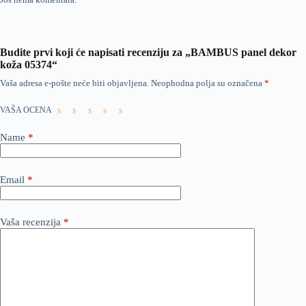
Budite prvi koji će napisati recenziju za „BAMBUS panel dekor
koža 05374“
Vaša adresa e-pošte neće biti objavljena.
Neophodna polja su označena
*
VAŠA OCENA
Name
*
Email
*
Vaša recenzija
*