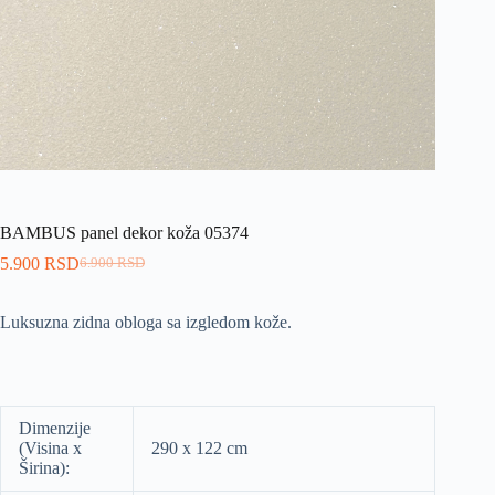
BAMBUS panel dekor koža 05374
5.900
RSD
6.900
RSD
Luksuzna zidna obloga sa izgledom kože.
Dimenzije
(Visina x
290 x 122 cm
Širina):