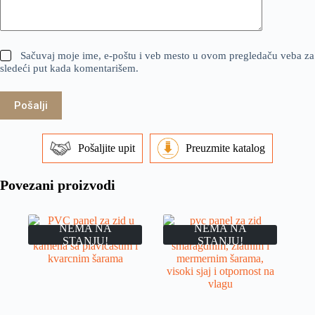
Sačuvaj moje ime, e-poštu i veb mesto u ovom pregledaču veba za
sledeći put kada komentarišem.
Pošalji
Pošaljite upit
Preuzmite katalog
Povezani proizvodi
NEMA NA
NEMA NA
STANJU!
STANJU!