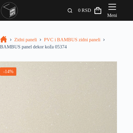
0
RSD
Meni
Zidni paneli
Zidni paneli
PVC i BAMBUS zidni paneli
Drveni Pregradni Zidovi i Police
BAMBUS panel dekor koža 05374
3D Samolepljive tapete
Građevinski materijali
-14%
INSPIRACIJA I IDEJE
BLOG
+381 65 558 4000