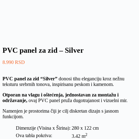
PVC panel za zid – Silver
8.990
RSD
PVC panel za zid “Silver”
donosi tihu eleganciju kroz nežnu
teksturu srebrnih tonova, inspirisanu peskom i kamenom.
Otporan na vlagu i oštećenja, jednostavan za montažu i
održavanje,
ovaj PVC panel pruža dugotrajanost i vizuelni mir.
Namenjen je prostorima čiji je cilj diskretan dizajn s jasnom
funkcijom.
Dimenzije (Visina x Širina):
280 x 122 cm
2
Ova tabla pokriva:
3.42 m