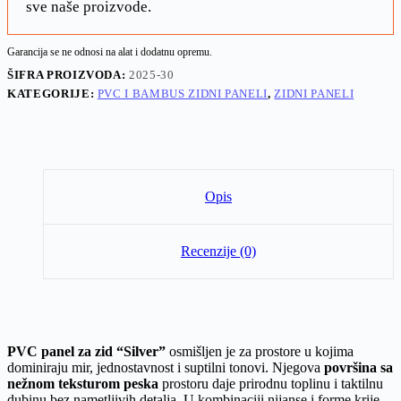
sve naše proizvode.
Garancija se ne odnosi na alat i dodatnu opremu.
ŠIFRA PROIZVODA:
2025-30
KATEGORIJE:
PVC I BAMBUS ZIDNI PANELI
,
ZIDNI PANELI
Opis
Recenzije (0)
PVC panel za zid “Silver”
osmišljen je za prostore u kojima
dominiraju mir, jednostavnost i suptilni tonovi. Njegova
površina sa
nežnom teksturom peska
prostoru daje prirodnu toplinu i taktilnu
dubinu bez nametljivih detalja. U kombinaciji nijanse i forme krije