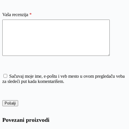
Vaša recenzija
*
Sačuvaj moje ime, e-poštu i veb mesto u ovom pregledaču veba
za sledeći put kada komentarišem.
Pošalji
Povezani proizvodi