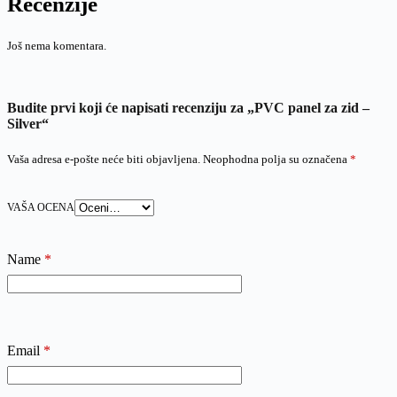
Recenzije
Još nema komentara.
Budite prvi koji će napisati recenziju za „PVC panel za zid –
Silver“
Vaša adresa e-pošte neće biti objavljena.
Neophodna polja su označena
*
VAŠA OCENA
Name
*
Email
*