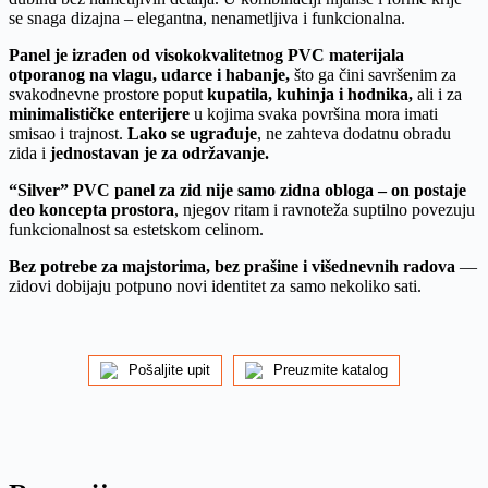
se snaga dizajna – elegantna, nenametljiva i funkcionalna.
Panel je izrađen od visokokvalitetnog PVC materijala
otporanog na vlagu, udarce i habanje,
što ga čini savršenim za
svakodnevne prostore poput
kupatila, kuhinja i hodnika,
ali i za
minimalističke enterijere
u kojima svaka površina mora imati
smisao i trajnost.
Lako se ugrađuje
, ne zahteva dodatnu obradu
zida i
jednostavan je za održavanje.
“Silver” PVC panel za zid nije samo zidna obloga – on postaje
deo koncepta prostora
, njegov ritam i ravnoteža suptilno povezuju
funkcionalnost sa estetskom celinom.
Bez potrebe za majstorima, bez prašine i višednevnih radova
—
zidovi dobijaju potpuno novi identitet za samo nekoliko sati.
Pošaljite upit
Preuzmite katalog