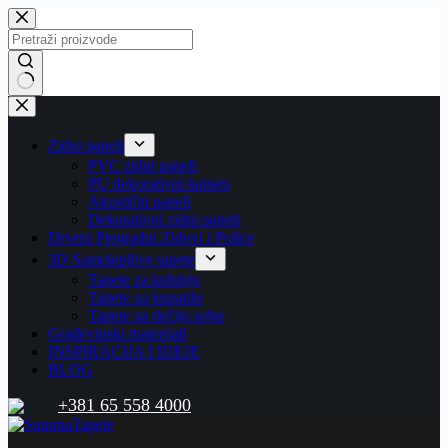
Zidni paneli
PVC zidni paneli
PU dekorativni kamen
Akustični paneli
Dekorativni zidni paneli
Drveni Pregradni Zidovi i Police
3D Samolepljive tapete
Tapete za kuhinju
Tapete za kupatilo
Tapete za dečiju sobu
Građevinski materijali
INSPIRACIJA I IDEJE
BLOG
+381 65 558 4000