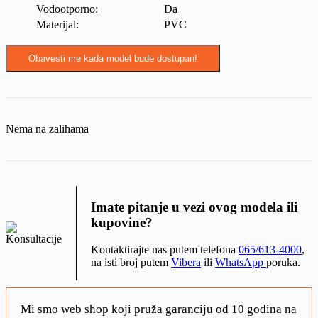
Vodootporno:
Da
Materijal:
PVC
Obavesti me kada model bude dostupan!
Nema na zalihama
Imate pitanje u vezi ovog modela ili
kupovine?
Kontaktirajte nas putem telefona
065/613-4000
,
na isti broj putem
Vibera
ili
WhatsApp
poruka.
Mi smo web shop koji pruža garanciju od 10 godina na