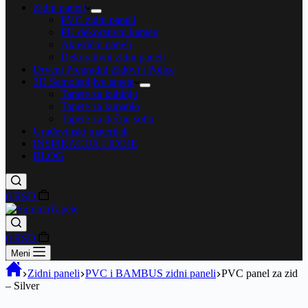
Zidni paneli
PVC zidni paneli
PU dekorativni kamen
Akustični paneli
Dekorativni zidni paneli
Drveni Pregradni Zidovi i Police
3D Samolepljive tapete
Tapete za kuhinju
Tapete za kupatilo
Tapete za dečiju sobu
Građevinski materijali
INSPIRACIJA I IDEJE
BLOG
0
RSD
0
RSD
Meni
Zidni paneli
PVC i BAMBUS zidni paneli
PVC panel za zid
– Silver