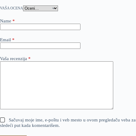
VAŠA OCENA
Name
*
Email
*
Vaša recenzija
*
Sačuvaj moje ime, e-poštu i veb mesto u ovom pregledaču veba za
sledeći put kada komentarišem.