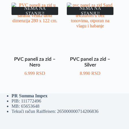
NEMA NA
NEMA NA
STANJU!
STANJU!
PVC paneli za zid –
PVC panel za zid –
Nero
Silver
6.999
RSD
8.990
RSD
PR Summa Impex
PIB: 111772496
MB: 65653648
Tekući račun Raiffeisen: 265000000714206836