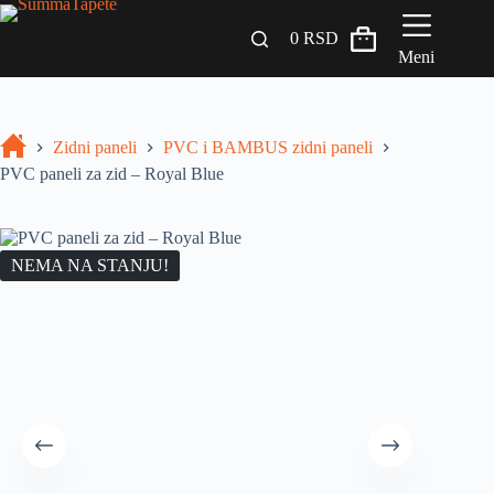
0
RSD
Meni
Zidni paneli
Zidni paneli
PVC i BAMBUS zidni paneli
Drveni Pregradni Zidovi i Police
PVC paneli za zid – Royal Blue
3D Samolepljive tapete
Građevinski materijali
NEMA NA STANJU!
INSPIRACIJA I IDEJE
BLOG
+381 65 558 4000