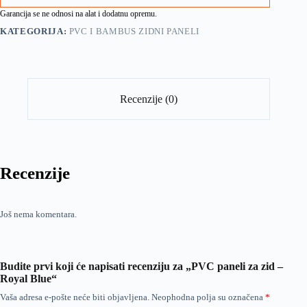
Garancija se ne odnosi na alat i dodatnu opremu.
KATEGORIJA:
PVC I BAMBUS ZIDNI PANELI
Recenzije (0)
Recenzije
Još nema komentara.
Budite prvi koji će napisati recenziju za „PVC paneli za zid –
Royal Blue“
Vaša adresa e-pošte neće biti objavljena.
Neophodna polja su označena
*