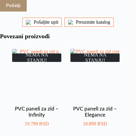
Pošalji
Pošaljite upit
Preuzmite katalog
Povezani proizvodi
NEMA NA
NEMA NA
STANJU!
STANJU!
PVC paneli za zid –
PVC paneli za zid –
Infinity
Elegance
19.799
RSD
18.899
RSD