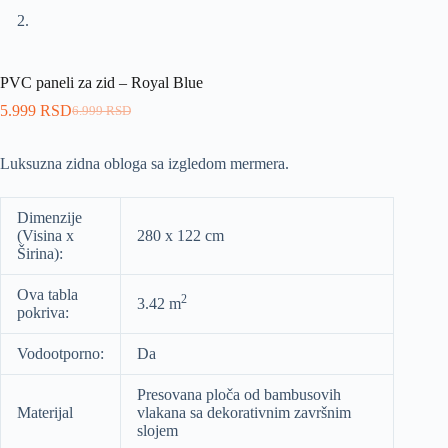
PVC paneli za zid – Royal Blue
5.999
RSD
6.999
RSD
Luksuzna zidna obloga sa izgledom mermera.
Dimenzije
(Visina x
280 x 122 cm
Širina):
Ova tabla
2
3.42 m
pokriva:
Vodootporno:
Da
Presovana ploča od bambusovih
Materijal
vlakana sa dekorativnim završnim
slojem