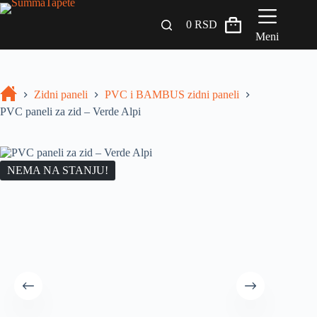
0
RSD
Meni
Zidni paneli
Zidni paneli
PVC i BAMBUS zidni paneli
Drveni Pregradni Zidovi i Police
PVC paneli za zid – Verde Alpi
3D Samolepljive tapete
Građevinski materijali
NEMA NA STANJU!
INSPIRACIJA I IDEJE
BLOG
+381 65 558 4000