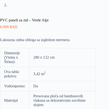
PVC paneli za zid – Verde Alpi
6.999
RSD
Luksuzna zidna obloga sa izgledom mermera.
Dimenzije
(Visina x
280 x 122 cm
Širina):
Ova tabla
2
3.42 m
pokriva:
Vodootporno:
Da
Presovana ploča od bambusovih
Materijal
vlakana sa dekorativnim završnim
slojem