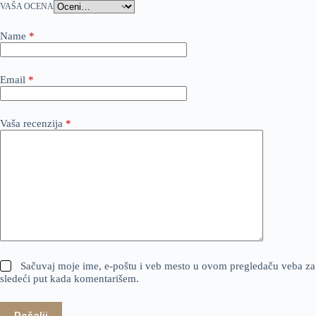
VAŠA OCENA
Name
*
Email
*
Vaša recenzija
*
Sačuvaj moje ime, e-poštu i veb mesto u ovom pregledaču veba za
sledeći put kada komentarišem.