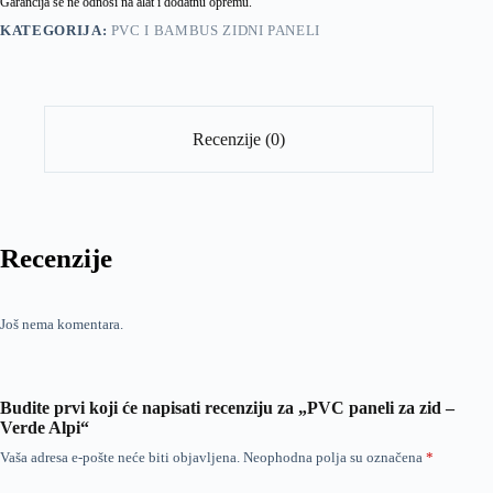
Garancija se ne odnosi na alat i dodatnu opremu.
KATEGORIJA:
PVC I BAMBUS ZIDNI PANELI
Recenzije (0)
Recenzije
Još nema komentara.
Budite prvi koji će napisati recenziju za „PVC paneli za zid –
Verde Alpi“
Vaša adresa e-pošte neće biti objavljena.
Neophodna polja su označena
*