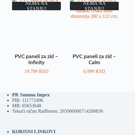
NEMA NA
NEMA NA
STANJU!
STANJU!
PVC paneli za zid –
PVC paneli za zid –
Infinity
Calm
19.799
RSD
6.999
RSD
PR Summa Impex
PIB: 111772496
MB: 65653648
Tekući račun Raiffeisen: 265000000714206836
KORISNI LINKOVI