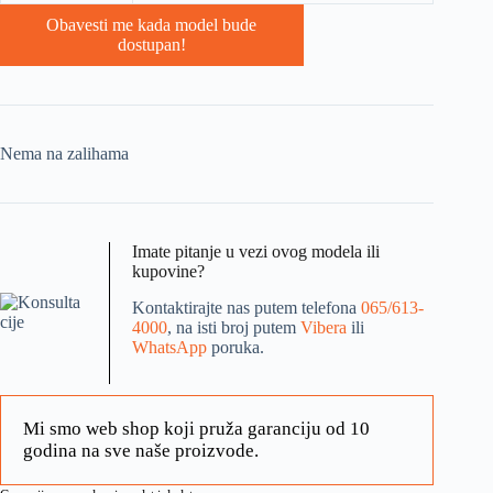
Obavesti me kada model bude
dostupan!
Nema na zalihama
Imate pitanje u vezi ovog modela ili
kupovine?
Kontaktirajte nas putem telefona
065/613-
4000
, na isti broj putem
Vibera
ili
WhatsApp
poruka.
Mi smo web shop koji pruža garanciju od 10
godina na sve naše proizvode.