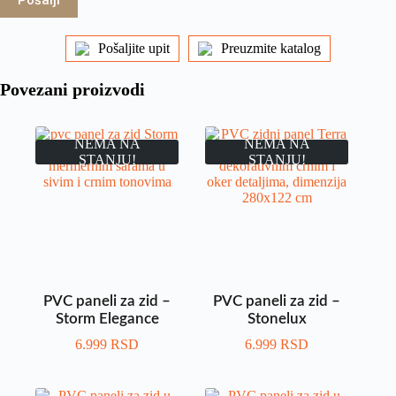
Pošalji
Pošaljite upit
Preuzmite katalog
Povezani proizvodi
NEMA NA
NEMA NA
STANJU!
STANJU!
PVC paneli za zid –
PVC paneli za zid –
Storm Elegance
Stonelux
6.999
RSD
6.999
RSD