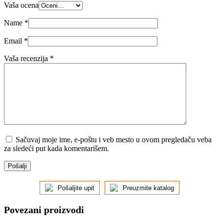
Vaša ocena
Name
*
Email
*
Vaša recenzija
*
Sačuvaj moje ime, e-poštu i veb mesto u ovom pregledaču veba
za sledeći put kada komentarišem.
Pošalji
Pošaljite upit
Preuzmite katalog
Povezani proizvodi