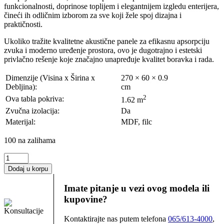
funkcionalnosti, doprinose toplijem i elegantnijem izgledu enterijera,
čineći ih odličnim izborom za sve koji žele spoj dizajna i
praktičnosti.
Ukoliko tražite kvalitetne akustične panele za efikasnu apsorpciju
zvuka i moderno uređenje prostora, ovo je dugotrajno i estetski
privlačno rešenje koje značajno unapređuje kvalitet boravka i rada.
Dimenzije (Visina x Širina x
270 × 60 × 0.9
Debljina):
cm
2
Ova tabla pokriva:
1.62 m
Zvučna izolacija:
Da
Materijal:
MDF, filc
100 na zalihama
AKUSTIČNI
ZIDNI
Dodaj u korpu
PANEL
05494
Imate pitanje u vezi ovog modela ili
količina
kupovine?
Kontaktirajte nas putem telefona
065/613-4000
,