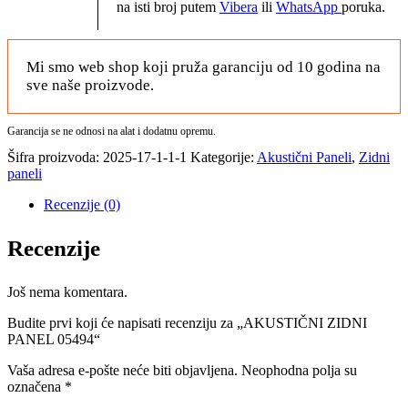
na isti broj putem
Vibera
ili
WhatsApp
poruka.
Mi smo web shop koji pruža garanciju od 10 godina na
sve naše proizvode.
Garancija se ne odnosi na alat i dodatnu opremu.
Šifra proizvoda:
2025-17-1-1-1
Kategorije:
Akustični Paneli
,
Zidni
paneli
Recenzije (0)
Recenzije
Još nema komentara.
Budite prvi koji će napisati recenziju za „AKUSTIČNI ZIDNI
PANEL 05494“
Vaša adresa e-pošte neće biti objavljena.
Neophodna polja su
označena
*