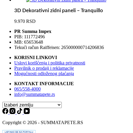
3D Dekorativni zidni paneli – Tranquillo
9.970
RSD
PR Summa Impex
PIB: 111772496
MB: 65653648
Tekući račun Raiffeisen: 265000000714206836
KORISNI LINKOVI
Uslovi korišćenja i politika privatnosti
Pravilnik o prodaji i reklamacije
Mogućnosti odloženog plaćanja
KONTAKT INFORMACIJE
065/558-4000
info@summatapete.rs
Copyright © 2026 - SUMMATAPETE.RS