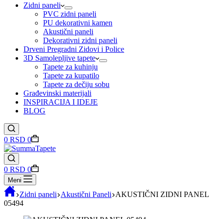
Zidni paneli
PVC zidni paneli
PU dekorativni kamen
Akustični paneli
Dekorativni zidni paneli
Drveni Pregradni Zidovi i Police
3D Samolepljive tapete
Tapete za kuhinju
Tapete za kupatilo
Tapete za dečiju sobu
Građevinski materijali
INSPIRACIJA I IDEJE
BLOG
Shopping
0
RSD
0
cart
Shopping
0
RSD
0
cart
Meni
Zidni paneli
Akustični Paneli
AKUSTIČNI ZIDNI PANEL
05494